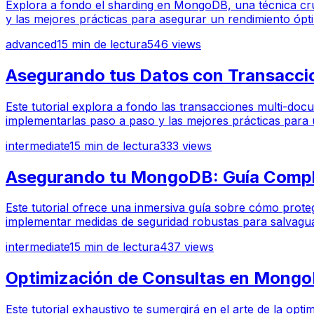
Explora a fondo el sharding en MongoDB, una técnica cruci
y las mejores prácticas para asegurar un rendimiento óptim
advanced
15
min de lectura
546
views
Asegurando tus Datos con Transacc
Este tutorial explora a fondo las transacciones multi-do
implementarlas paso a paso y las mejores prácticas para ut
intermediate
15
min de lectura
333
views
Asegurando tu MongoDB: Guía Comple
Este tutorial ofrece una inmersiva guía sobre cómo prote
implementar medidas de seguridad robustas para salvaguar
intermediate
15
min de lectura
437
views
Optimización de Consultas en MongoD
Este tutorial exhaustivo te sumergirá en el arte de la o