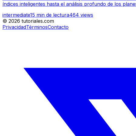
índices inteligentes hasta el análisis profundo de los pla
intermediate
15
min de lectura
464
views
©
2026
tutoriales.com
Privacidad
Términos
Contacto