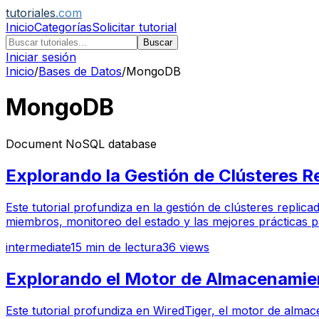
tutoriales
.com
Inicio
Categorías
Solicitar tutorial
Buscar
Iniciar sesión
Inicio
/
Bases de Datos
/
MongoDB
MongoDB
Document NoSQL database
Explorando la Gestión de Clústeres 
Este tutorial profundiza en la gestión de clústeres repli
miembros, monitoreo del estado y las mejores prácticas par
intermediate
15
min de lectura
36
views
Explorando el Motor de Almacenamie
Este tutorial profundiza en WiredTiger, el motor de al