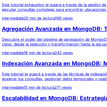
Este tutorial exhaustivo te guiará a través de la gestió
ejecutar consultas complejas para encontrar ubicaciones,
intermediate
20
min de lectura
196
views
Agregación Avanzada en MongoDB: Tr
Descubre el poder del pipeline de agregación de MongoDB, 
clave, desde la selección y transformación hasta la agru
intermediate
18
min de lectura
242
views
Indexación Avanzada en MongoDB: Me
Este tutorial te guiará a través de las técnicas de ind
acelerar tus consultas, gestionar datos temporales y real
intermediate
15
min de lectura
271
views
Escalabilidad en MongoDB: Estrategia