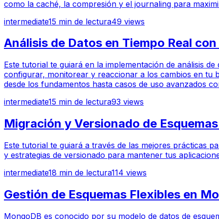
como la caché, la compresión y el journaling para maximi
intermediate
15
min de lectura
49
views
Análisis de Datos en Tiempo Real c
Este tutorial te guiará en la implementación de análisis
configurar, monitorear y reaccionar a los cambios en tu 
desde los fundamentos hasta casos de uso avanzados con
intermediate
15
min de lectura
93
views
Migración y Versionado de Esquemas 
Este tutorial te guiará a través de las mejores práctica
y estrategias de versionado para mantener tus aplicacion
intermediate
18
min de lectura
114
views
Gestión de Esquemas Flexibles en M
MongoDB es conocido por su modelo de datos de esquema fle