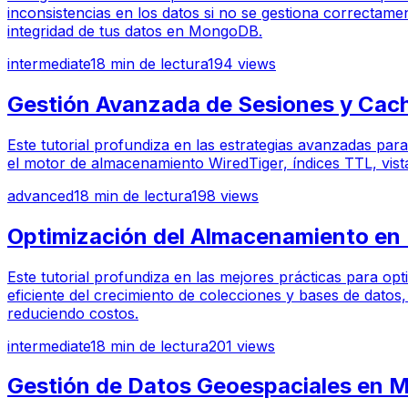
inconsistencias en los datos si no se gestiona correctame
integridad de tus datos en MongoDB.
intermediate
18
min de lectura
194
views
Gestión Avanzada de Sesiones y Cac
Este tutorial profundiza en las estrategias avanzadas p
el motor de almacenamiento WiredTiger, índices TTL, vista
advanced
18
min de lectura
198
views
Optimización del Almacenamiento en
Este tutorial profundiza en las mejores prácticas para o
eficiente del crecimiento de colecciones y bases de dato
reduciendo costos.
intermediate
18
min de lectura
201
views
Gestión de Datos Geoespaciales en 