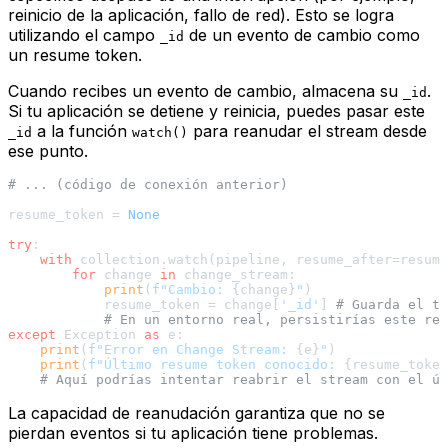
reinicio de la aplicación, fallo de red). Esto se logra
utilizando el campo
de un evento de cambio como
_id
un
resume token
.
Cuando recibes un evento de cambio, almacena su
.
_id
Si tu aplicación se detiene y reinicia, puedes pasar este
a la función
para reanudar el stream desde
_id
watch()
ese punto.
# ... (código de conexión anterior)
resume_token = 
None
try
:

with
 collection.watch(pipeline, resume_after=resume
for
 change 
in
 change_stream:

print
(
f"Cambio: 
{change}
"
)

            resume_token = change[
'_id'
] 
# Guarda el to
# En un entorno real, persistirías este res
except
 Exception 
as
 e:

print
(
f"Error en Change Stream: 
{e}
"
)

print
(
f"Último resume token conocido: 
{resume_token
# Aquí podrías intentar reabrir el stream con el úl
La capacidad de reanudación garantiza que no se
pierdan eventos si tu aplicación tiene problemas.