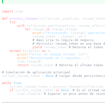
import
 time

def
process_changes
(
collection, pipeline, resume_token=
try
:

with
 collection.watch(pipeline, resume_after=re
for
 change 
in
 change_stream:

print
(
f"Procesando: 
{change[
'operationT
                resume_token = change[
'_id'
]

# Aquí iría tu lógica de negocio
# Persistir resume_token en una base de
yield
 resume_token 
# Retorna el token p
except
 Exception 
as
 e:

print
(
f"Error en Change Stream: 
{e}
"
)

print
(
"Reconectando en 5 segundos..."
)

        time.sleep(
5
)

return
 resume_token 
# Retorna el último token c
# Simulación de aplicación principal
current_resume_token = 
None
# Cargar desde persistencia
while
True
:

    current_resume_token = process_changes(collection, 
if
 current_resume_token 
is
None
: 
# Si el stream se 
        time.sleep(
1
) 
# Esperar un poco antes de reinte