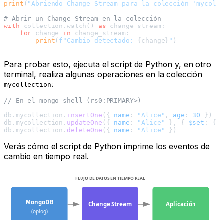
print
(
"Abriendo Change Stream para la colección 'mycoll
# Abrir un Change Stream en la colección
with
 collection.watch() 
as
 change_stream:

for
 change 
in
 change_stream:

print
(
f"Cambio detectado: 
{change}
"
)

Para probar esto, ejecuta el script de Python y, en otro
terminal, realiza algunas operaciones en la colección
:
mycollection
// En el mongo shell (rs0:PRIMARY>)
db.
mycollection
.
insertOne
({ 
name
: 
"Alice"
, 
age
: 
30
 })

db.
mycollection
.
updateOne
({ 
name
: 
"Alice"
 }, { 
$set
: { 
db.
mycollection
.
deleteOne
({ 
name
: 
"Alice"
Verás cómo el script de Python imprime los eventos de
cambio en tiempo real.
FLUJO DE DATOS EN TIEMPO REAL
MongoDB
Change Stream
Aplicación
(oplog)