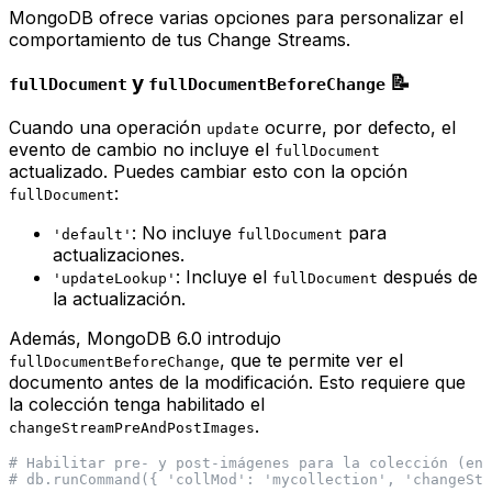
MongoDB ofrece varias opciones para personalizar el
comportamiento de tus Change Streams.
y
📝
fullDocument
fullDocumentBeforeChange
Cuando una operación
ocurre, por defecto, el
update
evento de cambio no incluye el
fullDocument
actualizado. Puedes cambiar esto con la opción
:
fullDocument
: No incluye
para
'default'
fullDocument
actualizaciones.
: Incluye el
después
de
'updateLookup'
fullDocument
la actualización.
Además, MongoDB 6.0 introdujo
, que te permite ver el
fullDocumentBeforeChange
documento
antes
de la modificación. Esto requiere que
la colección tenga habilitado el
.
changeStreamPreAndPostImages
# Habilitar pre- y post-imágenes para la colección (en 
# db.runCommand({ 'collMod': 'mycollection', 'changeStr