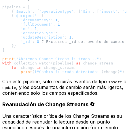
pipeline = [

    {
'$match'
: {
'operationType'
: {
'$in'
: [
'insert'
, 
'up
    {
'$project'
: {

'documentKey'
: 
1
,

'fullDocument'
: 
1
,

'ns'
: 
1
,

'operationType'
: 
1
,

'updateDescription'
: 
1
,

'_id'
: 
0
# Excluimos _id del evento de cambio s
    }}

]

print
(
"Abriendo Change Stream filtrado..."
with
 collection.watch(pipeline) 
as
 change_stream:

for
 change 
in
 change_stream:

print
(
f"Cambio filtrado detectado: 
{change}
"
Con este pipeline, solo recibirás eventos de tipo
o
insert
, y los documentos de cambio serán más ligeros,
update
conteniendo solo los campos especificados.
Reanudación de Change Streams 🔄
Una característica crítica de los Change Streams es su
capacidad de reanudar la lectura desde un punto
específico después de una interrupción (por ejemplo,