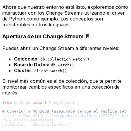
Ahora que nuestro entorno está listo, exploremos cómo
interactuar con los Change Streams utilizando el
driver
de Python como ejemplo. Los conceptos son
transferibles a otros lenguajes.
Apertura de un Change Stream 🚪
Puedes abrir un Change Stream a diferentes niveles:
Colección:
db.collection.watch()
Base de Datos:
db.watch()
Clúster:
client.watch()
El nivel más común es el de colección, que te permite
monitorear cambios específicos en una colección de
interés.
from
 pymongo 
import
 MongoClient

# Conexión a MongoDB (asegúrate de que el réplica set e
client = MongoClient(
'mongodb://localhost:27017/?replic
db = client.mydatabase

collection = db.mycollection
