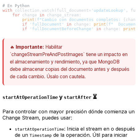
# En Python
with
 collection.watch(full_document=
'updateLookup'
, ful
for
 change 
in
 change_stream:

print
(
f"Cambio con documentos completos: 
{chang
if
'fullDocument'
in
 change: 
print
(
f"  Document
if
'fullDocumentBeforeChange'
in
 change: 
print
(
🔥
Importante:
Habilitar
`changeStreamPreAndPostImages` tiene un impacto en
el almacenamiento y rendimiento, ya que MongoDB
debe almacenar copias del documento antes y después
de cada cambio. Úsalo con cautela.
y
⏳
startAtOperationTime
startAfter
Para controlar con mayor precisión dónde comienza un
Change Stream, puedes usar:
: Inicia el stream en o después
startAtOperationTime
de un
de la operación. Útil para iniciar
Timestamp