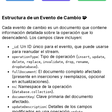
Estructura de un Evento de Cambio 🧩
Cada evento de cambio es un documento que contiene
información detallada sobre la operación que lo
desencadenó. Los campos clave incluyen:
: Un ID único para el evento, que puede usarse
_id
para reanudar el stream.
: Tipo de operación (
,
,
operationType
insert
update
,
,
,
,
,
delete
replace
invalidate
drop
rename
).
dropDatabase
: El documento completo afectado
fullDocument
(presente en inserciones y reemplazos, opcional
en actualizaciones).
: Namespace de la operación
ns
(
).
database.collection
: Clave primaria del documento
documentKey
afectado.
: Detalles de los campos
updateDescription
modificados en una operación
.
update