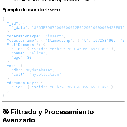
Ejemplo de evento
:
insert
{
"_id"
:
{
"_data"
:
"8265B79679000000012B0229010000000428E6199
}
,
"operationType"
:
"insert"
,
"clusterTime"
:
{
"$timestamp"
:
{
"t"
:
1672534905
,
"i"
"fullDocument"
:
{
"_id"
:
{
"$oid"
:
"65b7967990146059365511a9"
}
,
"name"
:
"Alice"
,
"age"
:
30
}
,
"ns"
:
{
"db"
:
"mydatabase"
,
"coll"
:
"mycollection"
}
,
"documentKey"
:
{
"_id"
:
{
"$oid"
:
"65b7967990146059365511a9"
}
}
}
🎯 Filtrado y Procesamiento
Avanzado