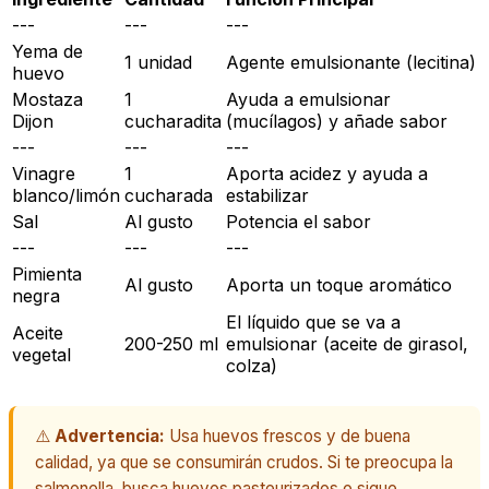
---
---
---
Yema de
1 unidad
Agente emulsionante (lecitina)
huevo
Mostaza
1
Ayuda a emulsionar
Dijon
cucharadita
(mucílagos) y añade sabor
---
---
---
Vinagre
1
Aporta acidez y ayuda a
blanco/limón
cucharada
estabilizar
Sal
Al gusto
Potencia el sabor
---
---
---
Pimienta
Al gusto
Aporta un toque aromático
negra
El líquido que se va a
Aceite
200-250 ml
emulsionar (aceite de girasol,
vegetal
colza)
⚠️
Advertencia:
Usa huevos frescos y de buena
calidad, ya que se consumirán crudos. Si te preocupa la
salmonella, busca huevos pasteurizados o sigue