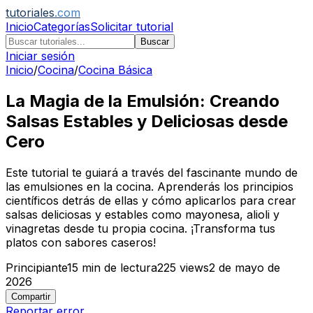
tutoriales
.com
Inicio
Categorías
Solicitar tutorial
Buscar
Iniciar sesión
Inicio
/
Cocina
/
Cocina Básica
La Magia de la Emulsión: Creando
Salsas Estables y Deliciosas desde
Cero
Este tutorial te guiará a través del fascinante mundo de
las emulsiones en la cocina. Aprenderás los principios
científicos detrás de ellas y cómo aplicarlos para crear
salsas deliciosas y estables como mayonesa, alioli y
vinagretas desde tu propia cocina. ¡Transforma tus
platos con sabores caseros!
Principiante
15
min de lectura
225
views
2 de mayo de
2026
Compartir
Reportar error