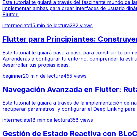
Este tutorial te guiará a través del fascinante mundo de l
implementar ambas para crear interfaces de usuario dinámi
Flutter.
intermediate
15
min de lectura
282
views
Flutter para Principiantes: Construy
Este tutorial te guiará paso a paso para construir tu prim
Aprenderás a configurar tu entorno, comprender la estructu
desarrollar tus propias ideas.
beginner
20
min de lectura
455
views
Navegación Avanzada en Flutter: Rut
Este tutorial te guiará a través de la implementación de 
recuperar parámetros, y configurar el Deep Linking para 
intermediate
18
min de lectura
358
views
Gestión de Estado Reactiva con BLoC 