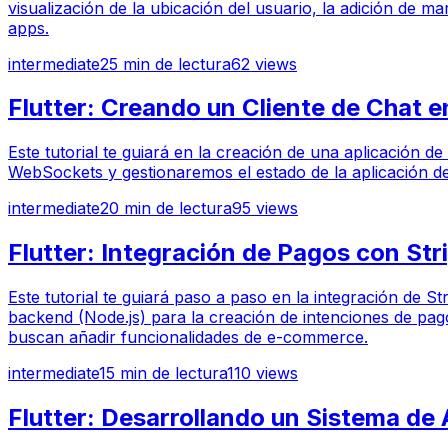
visualización de la ubicación del usuario, la adición de m
apps.
intermediate
25
min de lectura
62
views
Flutter: Creando un Cliente de Chat 
Este tutorial te guiará en la creación de una aplicación 
WebSockets y gestionaremos el estado de la aplicación de 
intermediate
20
min de lectura
95
views
Flutter: Integración de Pagos con St
Este tutorial te guiará paso a paso en la integración de S
backend (Node.js) para la creación de intenciones de pago
buscan añadir funcionalidades de e-commerce.
intermediate
15
min de lectura
110
views
Flutter: Desarrollando un Sistema de