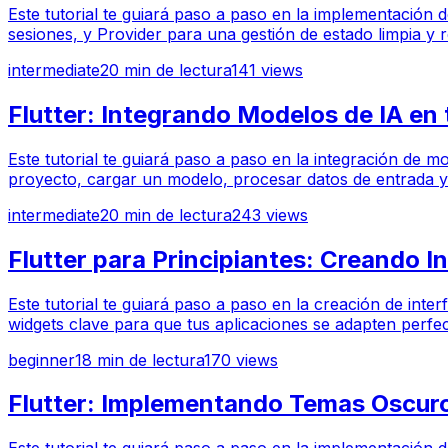
Este tutorial te guiará paso a paso en la implementación 
sesiones, y Provider para una gestión de estado limpia y r
intermediate
20
min de lectura
141
views
Flutter: Integrando Modelos de IA en 
Este tutorial te guiará paso a paso en la integración de 
proyecto, cargar un modelo, procesar datos de entrada y 
intermediate
20
min de lectura
243
views
Flutter para Principiantes: Creando I
Este tutorial te guiará paso a paso en la creación de inte
widgets clave para que tus aplicaciones se adapten perfec
beginner
18
min de lectura
170
views
Flutter: Implementando Temas Oscuro