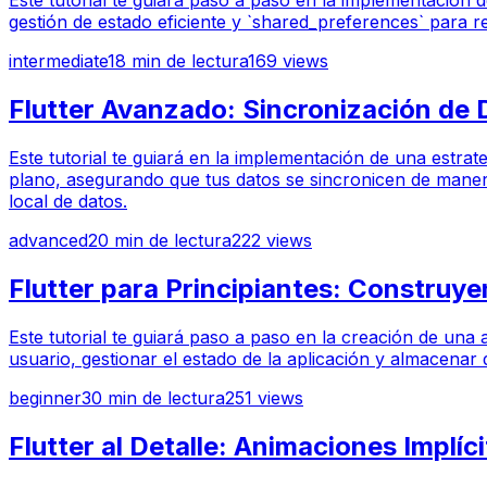
Este tutorial te guiará paso a paso en la implementación 
gestión de estado eficiente y `shared_preferences` para 
intermediate
18
min de lectura
169
views
Flutter Avanzado: Sincronización de
Este tutorial te guiará en la implementación de una estra
plano, asegurando que tus datos se sincronicen de manera
local de datos.
advanced
20
min de lectura
222
views
Flutter para Principiantes: Construye
Este tutorial te guiará paso a paso en la creación de una a
usuario, gestionar el estado de la aplicación y almacenar
beginner
30
min de lectura
251
views
Flutter al Detalle: Animaciones Implíc