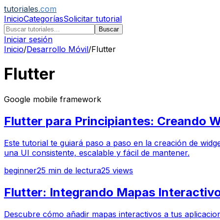
tutoriales
.com
Inicio
Categorías
Solicitar tutorial
Buscar
Iniciar sesión
Inicio
/
Desarrollo Móvil
/
Flutter
Flutter
Google mobile framework
Flutter para Principiantes: Creando 
Este tutorial te guiará paso a paso en la creación de wid
una UI consistente, escalable y fácil de mantener.
beginner
25
min de lectura
25
views
Flutter: Integrando Mapas Interactiv
Descubre cómo añadir mapas interactivos a tus aplicaciones 