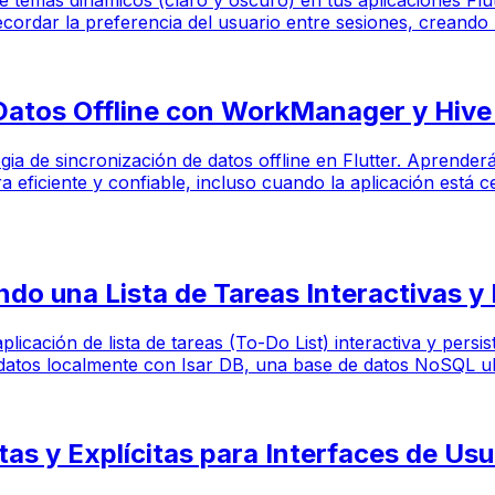
de temas dinámicos (claro y oscuro) en tus aplicaciones Flu
recordar la preferencia del usuario entre sesiones, creand
 Datos Offline con WorkManager y Hiv
tegia de sincronización de datos offline en Flutter. Apren
 eficiente y confiable, incluso cuando la aplicación está 
ndo una Lista de Tareas Interactivas y
plicación de lista de tareas (To-Do List) interactiva y persi
 datos localmente con Isar DB, una base de datos NoSQL ultr
itas y Explícitas para Interfaces de Usu