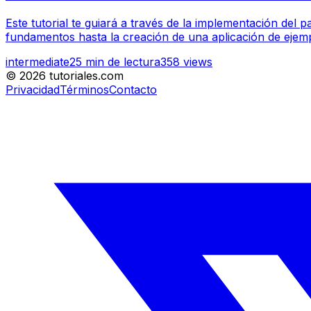
Este tutorial te guiará a través de la implementación del
fundamentos hasta la creación de una aplicación de ejemp
intermediate
25
min de lectura
358
views
©
2026
tutoriales.com
Privacidad
Términos
Contacto