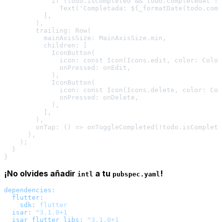
            if (todo.isCompleted && todo.completedAt !=
              Text('Completada: ${_formatDate(todo.comp
          ],

        ),

        trailing: Row(

          mainAxisSize: MainAxisSize.min,

          children: [

            IconButton(

              icon: const Icon(Icons.edit, color: Color
              onPressed: onEdit,

            ),

            IconButton(

              icon: const Icon(Icons.delete, color: Col
              onPressed: onDelete,

            ),

          ],

        ),

        onTap: () => onToggleCompleted(!todo.isComplete
      ),

    );

  }

¡No olvides añadir
a tu
!
intl
pubspec.yaml
dependencies:
flutter:
sdk:
flutter
isar:
^3.1.0+1
isar_flutter_libs:
^3.1.0+1