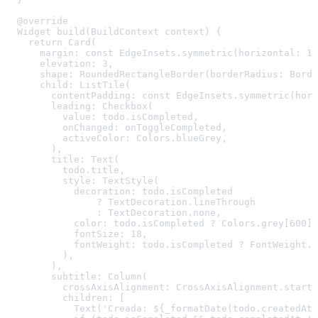
  @override

  Widget build(BuildContext context) {

    return Card(

      margin: const EdgeInsets.symmetric(horizontal: 16
      elevation: 3,

      shape: RoundedRectangleBorder(borderRadius: Borde
      child: ListTile(

        contentPadding: const EdgeInsets.symmetric(hori
        leading: Checkbox(

          value: todo.isCompleted,

          onChanged: onToggleCompleted,

          activeColor: Colors.blueGrey,

        ),

        title: Text(

          todo.title,

          style: TextStyle(

            decoration: todo.isCompleted

                ? TextDecoration.lineThrough

                : TextDecoration.none,

            color: todo.isCompleted ? Colors.grey[600] 
            fontSize: 18,

            fontWeight: todo.isCompleted ? FontWeight.n
          ),

        ),

        subtitle: Column(

          crossAxisAlignment: CrossAxisAlignment.start,

          children: [

            Text('Creada: ${_formatDate(todo.createdAt)