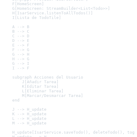
    F[HomeScreen]

    G[HomeScreen: StreamBuilder<List<Todo>>]

    H[IsarService.listenToAllTodos()]

    I[Lista de TodoTile]

    A --> B

    B --> C

    C --> D

    D --> E

    E --> F

    F --> G

    G --> H

    H --> G

    G --> I

    I --> F

    subgraph Acciones del Usuario

        J[Añadir Tarea]

        K[Editar Tarea]

        L[Eliminar Tarea]

        M[Marcar/Desmarcar Tarea]

    end

    J --> H_update

    K --> H_update

    L --> H_update

    M --> H_update

    H_update[IsarService.saveTodo(), deleteTodo(), togg
    H_update --> H
