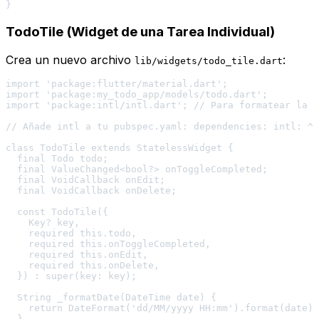
TodoTile (Widget de una Tarea Individual)
Crea un nuevo archivo
:
lib/widgets/todo_tile.dart
import 'package:flutter/material.dart';

import 'package:my_todo_app/models/todo.dart';

import 'package:intl/intl.dart'; // Para formatear la f
// Añade intl a tu pubspec.yaml: dependencies: intl: ^0
class TodoTile extends StatelessWidget {

  final Todo todo;

  final ValueChanged<bool?> onToggleCompleted;

  final VoidCallback onEdit;

  final VoidCallback onDelete;

  const TodoTile({

    Key? key,

    required this.todo,

    required this.onToggleCompleted,

    required this.onEdit,

    required this.onDelete,

  }) : super(key: key);

  String _formatDate(DateTime date) {

    return DateFormat('dd/MM/yyyy HH:mm').format(date);

  }
