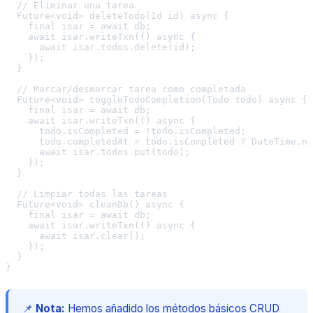
  // Eliminar una tarea

  Future<void> deleteTodo(Id id) async {

    final isar = await db;

    await isar.writeTxn(() async {

      await isar.todos.delete(id);

    });

  }

  // Marcar/desmarcar tarea como completada

  Future<void> toggleTodoCompletion(Todo todo) async {

    final isar = await db;

    await isar.writeTxn(() async {

      todo.isCompleted = !todo.isCompleted;

      todo.completedAt = todo.isCompleted ? DateTime.no
      await isar.todos.put(todo);

    });

  }

  // Limpiar todas las tareas

  Future<void> cleanDb() async {

    final isar = await db;

    await isar.writeTxn(() async {

      await isar.clear();

    });

  }

📌
Nota:
Hemos añadido los métodos básicos CRUD