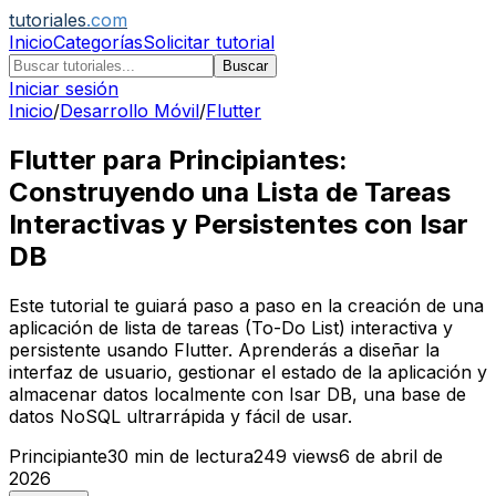
tutoriales
.com
Inicio
Categorías
Solicitar tutorial
Buscar
Iniciar sesión
Inicio
/
Desarrollo Móvil
/
Flutter
Flutter para Principiantes:
Construyendo una Lista de Tareas
Interactivas y Persistentes con Isar
DB
Este tutorial te guiará paso a paso en la creación de una
aplicación de lista de tareas (To-Do List) interactiva y
persistente usando Flutter. Aprenderás a diseñar la
interfaz de usuario, gestionar el estado de la aplicación y
almacenar datos localmente con Isar DB, una base de
datos NoSQL ultrarrápida y fácil de usar.
Principiante
30
min de lectura
249
views
6 de abril de
2026