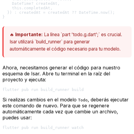
    DateTime? createdAt,

    this.completedAt,

  }) : createdAt = createdAt ?? DateTime.now();

🔥
Importante:
La línea `part 'todo.g.dart';` es crucial.
Isar utilizará `build_runner` para generar
automáticamente el código necesario para tu modelo.
Ahora, necesitamos generar el código para nuestro
esquema de Isar. Abre tu terminal en la raíz del
proyecto y ejecuta:
Si realizas cambios en el modelo
, deberás ejecutar
Todo
este comando de nuevo. Para que se regenere
automáticamente cada vez que cambie un archivo,
puedes usar: