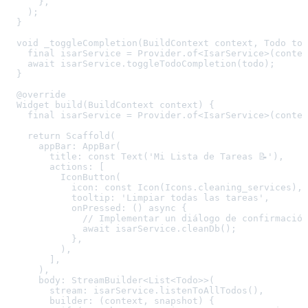
      },

    );

  }

  void _toggleCompletion(BuildContext context, Todo tod
    final isarService = Provider.of<IsarService>(contex
    await isarService.toggleTodoCompletion(todo);

  }

  @override

  Widget build(BuildContext context) {

    final isarService = Provider.of<IsarService>(contex
    return Scaffold(

      appBar: AppBar(

        title: const Text('Mi Lista de Tareas 📝'),

        actions: [

          IconButton(

            icon: const Icon(Icons.cleaning_services),

            tooltip: 'Limpiar todas las tareas',

            onPressed: () async {

              // Implementar un diálogo de confirmación
              await isarService.cleanDb();

            },

          ),

        ],

      ),

      body: StreamBuilder<List<Todo>>(

        stream: isarService.listenToAllTodos(),

        builder: (context, snapshot) {
