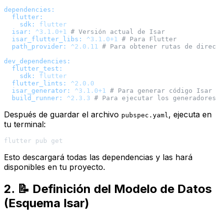
dependencies:
flutter:
sdk:
flutter
isar:
^3.1.0+1
# Versión actual de Isar
isar_flutter_libs:
^3.1.0+1
# Para Flutter
path_provider:
^2.0.11
# Para obtener rutas de direct
dev_dependencies:
flutter_test:
sdk:
flutter
flutter_lints:
^2.0.0
isar_generator:
^3.1.0+1
# Para generar código Isar
build_runner:
^2.3.3
# Para ejecutar los generadores 
Después de guardar el archivo
, ejecuta en
pubspec.yaml
tu terminal:
Esto descargará todas las dependencias y las hará
disponibles en tu proyecto.
2. 📝 Definición del Modelo de Datos
(Esquema Isar)