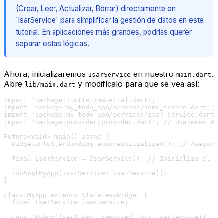
(Crear, Leer, Actualizar, Borrar) directamente en
`IsarService` para simplificar la gestión de datos en este
tutorial. En aplicaciones más grandes, podrías querer
separar estas lógicas.
Ahora, inicializaremos
en nuestro
.
IsarService
main.dart
Abre
y modifícalo para que se vea así:
lib/main.dart
import 'package:flutter/material.dart';

import 'package:my_todo_app/screens/home_screen.dart'; 
import 'package:my_todo_app/services/isar_service.dart'
import 'package:provider/provider.dart'; // Usaremos Pr
Future<void> main() async {

  WidgetsFlutterBinding.ensureInitialized(); // Asegura
  final isarService = IsarService(); // Inicializa el s
  runApp(MyApp(isarService: isarService));

}

class MyApp extends StatelessWidget {

  final IsarService isarService;

  const MyApp({Key? key, required this.isarService}) : 