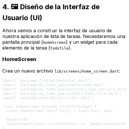
4. 🖼️ Diseño de la Interfaz de
Usuario (UI)
Ahora vamos a construir la interfaz de usuario de
nuestra aplicación de lista de tareas. Necesitaremos una
pantalla principal (
) y un widget para cada
HomeScreen
elemento de la tarea (
).
TodoTile
HomeScreen
Crea un nuevo archivo
:
lib/screens/home_screen.dart
import 'package:flutter/material.dart';

import 'package:my_todo_app/models/todo.dart';

import 'package:my_todo_app/services/isar_service.dart'
import 'package:my_todo_app/widgets/todo_tile.dart';

import 'package:provider/provider.dart';

class HomeScreen extends StatefulWidget {

  const HomeScreen({Key? key}) : super(key: key);

  @override

  State<HomeScreen> createState() => _HomeScreenState()
}
