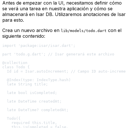
Antes de empezar con la UI, necesitamos definir cómo
se verá una tarea en nuestra aplicación y cómo se
almacenará en Isar DB. Utilizaremos anotaciones de Isar
para esto.
Crea un nuevo archivo en
con el
lib/models/todo.dart
siguiente contenido:
import 'package:isar/isar.dart';

part 'todo.g.dart'; // Isar generará este archivo

@collection

class Todo {

  Id id = Isar.autoIncrement; // Campo ID auto-incremen
  @Index(type: IndexType.hash)

  late String title;

  late bool isCompleted;

  late DateTime createdAt;

  late DateTime? completedAt;

  Todo({

    required this.title,

    this.isCompleted = false,
