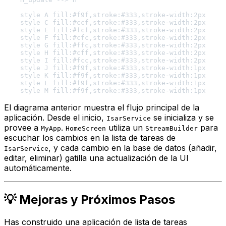
    style A fill:#f9f,stroke:#333,stroke-width:2px

    style C fill:#ccf,stroke:#333,stroke-width:2px

    style E fill:#fcf,stroke:#333,stroke-width:2px

    style F fill:#cfc,stroke:#333,stroke-width:2px

    style G fill:#ffc,stroke:#333,stroke-width:2px

    style H fill:#cff,stroke:#333,stroke-width:2px

    style I fill:#fcc,stroke:#333,stroke-width:2px

    style J fill:#f9f,stroke:#333,stroke-width:1px

    style K fill:#f9f,stroke:#333,stroke-width:1px

    style L fill:#f9f,stroke:#333,stroke-width:1px

El diagrama anterior muestra el flujo principal de la
aplicación. Desde el inicio,
se inicializa y se
IsarService
provee a
.
utiliza un
para
MyApp
HomeScreen
StreamBuilder
escuchar los cambios en la lista de tareas de
, y cada cambio en la base de datos (añadir,
IsarService
editar, eliminar) gatilla una actualización de la UI
automáticamente.
💡 Mejoras y Próximos Pasos
Has construido una aplicación de lista de tareas