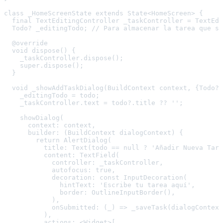
class _HomeScreenState extends State<HomeScreen> {

  final TextEditingController _taskController = TextEdi
  Todo? _editingTodo; // Para almacenar la tarea que se
  @override

  void dispose() {

    _taskController.dispose();

    super.dispose();

  }

  void _showAddTaskDialog(BuildContext context, {Todo? 
    _editingTodo = todo;

    _taskController.text = todo?.title ?? '';

    showDialog(

      context: context,

      builder: (BuildContext dialogContext) {

        return AlertDialog(

          title: Text(todo == null ? 'Añadir Nueva Tare
          content: TextField(

            controller: _taskController,

            autofocus: true,

            decoration: const InputDecoration(

              hintText: 'Escribe tu tarea aquí',

              border: OutlineInputBorder(),

            ),

            onSubmitted: (_) => _saveTask(dialogContext
          ),

          actions: <Widget>[
