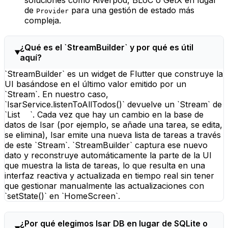
de
para una gestión de estado más
Provider
compleja.
¿Qué es el `StreamBuilder` y por qué es útil
aquí?
`StreamBuilder` es un widget de Flutter que construye la
UI basándose en el último valor emitido por un
`Stream`. En nuestro caso,
`IsarService.listenToAllTodos()` devuelve un `Stream` de
`List
`. Cada vez que hay un cambio en la base de
datos de Isar (por ejemplo, se añade una tarea, se edita,
se elimina), Isar emite una nueva lista de tareas a través
de este `Stream`. `StreamBuilder` captura ese nuevo
dato y reconstruye automáticamente la parte de la UI
que muestra la lista de tareas, lo que resulta en una
interfaz reactiva y actualizada en tiempo real sin tener
que gestionar manualmente las actualizaciones con
`setState()` en `HomeScreen`.
¿Por qué elegimos Isar DB en lugar de SQLite o