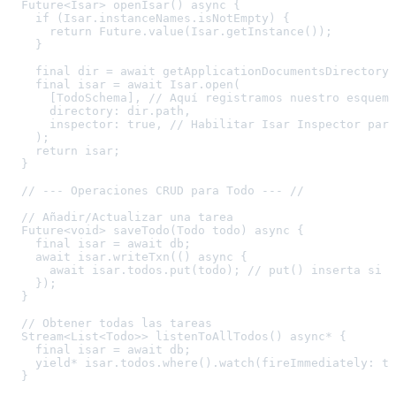
  Future<Isar> openIsar() async {

    if (Isar.instanceNames.isNotEmpty) {

      return Future.value(Isar.getInstance());

    }

    final dir = await getApplicationDocumentsDirectory(
    final isar = await Isar.open(

      [TodoSchema], // Aquí registramos nuestro esquema

      directory: dir.path,

      inspector: true, // Habilitar Isar Inspector para
    );

    return isar;

  }

  // --- Operaciones CRUD para Todo --- //

  // Añadir/Actualizar una tarea

  Future<void> saveTodo(Todo todo) async {

    final isar = await db;

    await isar.writeTxn(() async {

      await isar.todos.put(todo); // put() inserta si n
    });

  }

  // Obtener todas las tareas

  Stream<List<Todo>> listenToAllTodos() async* {

    final isar = await db;

    yield* isar.todos.where().watch(fireImmediately: tr
  }
