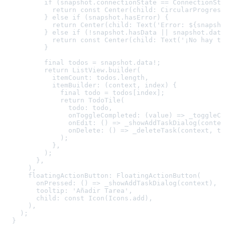
          if (snapshot.connectionState == ConnectionSta
            return const Center(child: CircularProgress
          } else if (snapshot.hasError) {

            return Center(child: Text('Error: ${snapsho
          } else if (!snapshot.hasData || snapshot.data
            return const Center(child: Text('¡No hay ta
          }

          final todos = snapshot.data!;

          return ListView.builder(

            itemCount: todos.length,

            itemBuilder: (context, index) {

              final todo = todos[index];

              return TodoTile(

                todo: todo,

                onToggleCompleted: (value) => _toggleCo
                onEdit: () => _showAddTaskDialog(contex
                onDelete: () => _deleteTask(context, to
              );

            },

          );

        },

      ),

      floatingActionButton: FloatingActionButton(

        onPressed: () => _showAddTaskDialog(context),

        tooltip: 'Añadir Tarea',

        child: const Icon(Icons.add),

      ),

    );

  }
