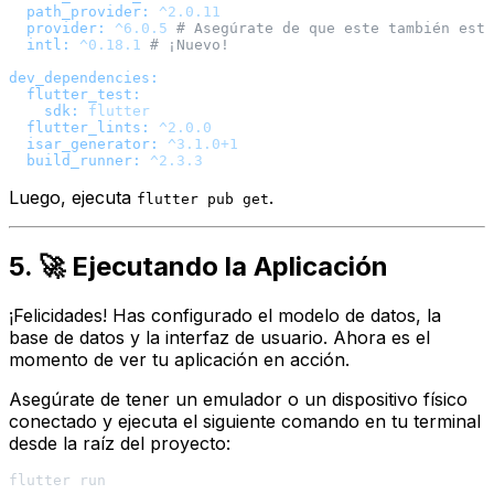
path_provider:
^2.0.11
provider:
^6.0.5
# Asegúrate de que este también está
intl:
^0.18.1
# ¡Nuevo!
dev_dependencies:
flutter_test:
sdk:
flutter
flutter_lints:
^2.0.0
isar_generator:
^3.1.0+1
build_runner:
^2.3.3
Luego, ejecuta
.
flutter pub get
5. 🚀 Ejecutando la Aplicación
¡Felicidades! Has configurado el modelo de datos, la
base de datos y la interfaz de usuario. Ahora es el
momento de ver tu aplicación en acción.
Asegúrate de tener un emulador o un dispositivo físico
conectado y ejecuta el siguiente comando en tu terminal
desde la raíz del proyecto: