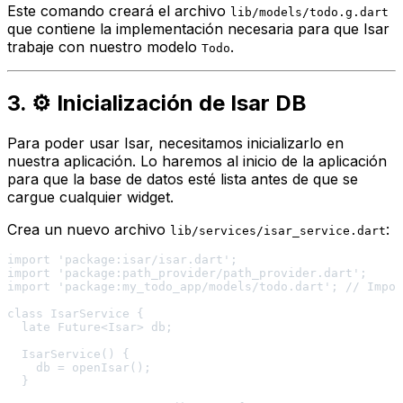
Este comando creará el archivo
lib/models/todo.g.dart
que contiene la implementación necesaria para que Isar
trabaje con nuestro modelo
.
Todo
3. ⚙️ Inicialización de Isar DB
Para poder usar Isar, necesitamos inicializarlo en
nuestra aplicación. Lo haremos al inicio de la aplicación
para que la base de datos esté lista antes de que se
cargue cualquier widget.
Crea un nuevo archivo
:
lib/services/isar_service.dart
import 'package:isar/isar.dart';

import 'package:path_provider/path_provider.dart';

import 'package:my_todo_app/models/todo.dart'; // Impor
class IsarService {

  late Future<Isar> db;

  IsarService() {

    db = openIsar();

  }
