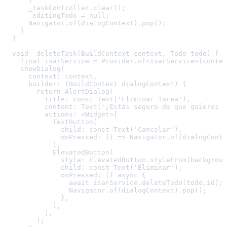
      }

      _taskController.clear();

      _editingTodo = null;

      Navigator.of(dialogContext).pop();

    }

  }

  void _deleteTask(BuildContext context, Todo todo) {

    final isarService = Provider.of<IsarService>(contex
    showDialog(

      context: context,

      builder: (BuildContext dialogContext) {

        return AlertDialog(

          title: const Text('Eliminar Tarea'),

          content: Text('¿Estás seguro de que quieres e
          actions: <Widget>[

            TextButton(

              child: const Text('Cancelar'),

              onPressed: () => Navigator.of(dialogConte
            ),

            ElevatedButton(

              style: ElevatedButton.styleFrom(backgroun
              child: const Text('Eliminar'),

              onPressed: () async {

                await isarService.deleteTodo(todo.id);

                Navigator.of(dialogContext).pop();

              },

            ),

          ],

        );
