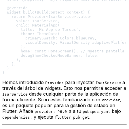
  @override

  Widget build(BuildContext context) {

    return Provider<IsarService>.value(

      value: isarService,

      child: MaterialApp(

        title: 'Mi App de Tareas',

        theme: ThemeData(

          primarySwatch: Colors.blueGrey,

          visualDensity: VisualDensity.adaptivePlatform
        ),

        home: const HomeScreen(), // Nuestra pantalla p
        debugShowCheckedModeBanner: false,

      ),

    );

  }

Hemos introducido
para inyectar
a
Provider
IsarService
través del árbol de widgets. Esto nos permitirá acceder a
desde cualquier parte de la aplicación de
IsarService
forma eficiente. Si no estás familiarizado con
,
Provider
es un paquete popular para la gestión de estado en
Flutter. Añade
a tu
bajo
provider: ^6.0.5
pubspec.yaml
y ejecuta
.
dependencies:
flutter pub get