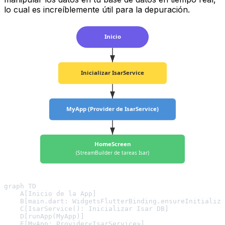
lo cual es increíblemente útil para la depuración.
Inicio
Inicializar IsarService
MyApp (Provider de IsarService)
HomeScreen
(StreamBuilder de tareas Isar)
graph TD

    A[Inicio de la App]

    B[main.dart: WidgetsFlutterBinding.ensureInitialize
    C[IsarService(): Inicializar Isar DB]

    D[runApp(MyApp)]

    E[MyApp: Provider<IsarService>]
