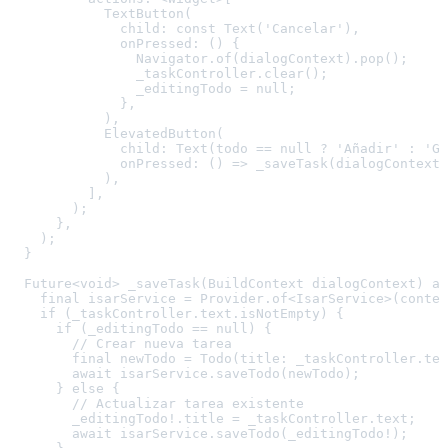
            TextButton(

              child: const Text('Cancelar'),

              onPressed: () {

                Navigator.of(dialogContext).pop();

                _taskController.clear();

                _editingTodo = null;

              },

            ),

            ElevatedButton(

              child: Text(todo == null ? 'Añadir' : 'Gu
              onPressed: () => _saveTask(dialogContext)
            ),

          ],

        );

      },

    );

  }

  Future<void> _saveTask(BuildContext dialogContext) as
    final isarService = Provider.of<IsarService>(contex
    if (_taskController.text.isNotEmpty) {

      if (_editingTodo == null) {

        // Crear nueva tarea

        final newTodo = Todo(title: _taskController.tex
        await isarService.saveTodo(newTodo);

      } else {

        // Actualizar tarea existente

        _editingTodo!.title = _taskController.text;

        await isarService.saveTodo(_editingTodo!);
