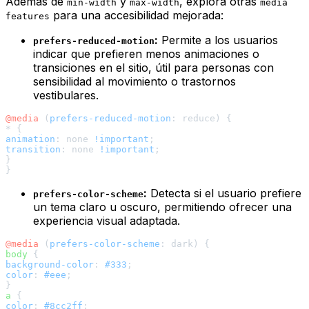
Además de
y
, explora otras
min-width
max-width
media
para una accesibilidad mejorada:
features
:
Permite a los usuarios
prefers-reduced-motion
indicar que prefieren menos animaciones o
transiciones en el sitio, útil para personas con
sensibilidad al movimiento o trastornos
vestibulares.
@media
 (
prefers-reduced-motion
: reduce) {

animation
: none 
!important
transition
: none 
!important
;

}

:
Detecta si el usuario prefiere
prefers-color-scheme
un tema claro u oscuro, permitiendo ofrecer una
experiencia visual adaptada.
@media
 (
prefers-color-scheme
body
background-color
: 
#333
color
: 
#eee
;

a
color
: 
#8cc2ff
;
