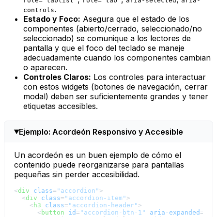
role="tablist"
role="tab"
aria-selected
aria-
.
controls
Estado y Foco:
Asegura que el estado de los
componentes (abierto/cerrado, seleccionado/no
seleccionado) se comunique a los lectores de
pantalla y que el foco del teclado se maneje
adecuadamente cuando los componentes cambian
o aparecen.
Controles Claros:
Los controles para interactuar
con estos widgets (botones de navegación, cerrar
modal) deben ser suficientemente grandes y tener
etiquetas accesibles.
Ejemplo: Acordeón Responsivo y Accesible
Un acordeón es un buen ejemplo de cómo el
contenido puede reorganizarse para pantallas
pequeñas sin perder accesibilidad.
<
div
class
=
"accordion"
>
<
div
class
=
"accordion-item"
>
<
h3
class
=
"accordion-header"
>
<
button
id
=
"accordion-btn-1"
aria-expanded
=
"fa