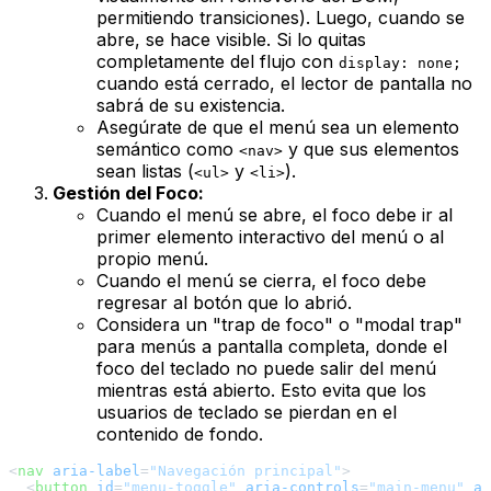
permitiendo transiciones). Luego, cuando se
abre, se hace visible. Si lo quitas
completamente del flujo con
display: none;
cuando está cerrado, el lector de pantalla no
sabrá de su existencia.
Asegúrate de que el menú sea un elemento
semántico como
y que sus elementos
<nav>
sean listas (
y
).
<ul>
<li>
Gestión del Foco:
Cuando el menú se abre, el foco debe ir al
primer elemento interactivo del menú o al
propio menú.
Cuando el menú se cierra, el foco debe
regresar al botón que lo abrió.
Considera un "trap de foco" o "modal trap"
para menús a pantalla completa, donde el
foco del teclado no puede salir del menú
mientras está abierto. Esto evita que los
usuarios de teclado se pierdan en el
contenido de fondo.
<
nav
aria-label
=
"Navegación principal"
>
<
button
id
=
"menu-toggle"
aria-controls
=
"main-menu"
ar