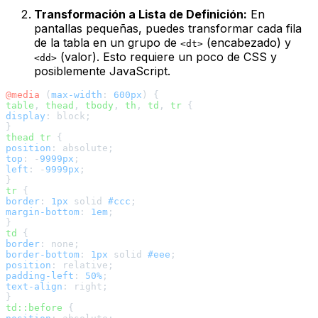
Transformación a Lista de Definición:
En
pantallas pequeñas, puedes transformar cada fila
de la tabla en un grupo de
(encabezado) y
<dt>
(valor). Esto requiere un poco de CSS y
<dd>
posiblemente JavaScript.
@media
 (
max-width
: 
600px
table
, 
thead
, 
tbody
, 
th
, 
td
, 
tr
display
: block;

thead
tr
position
top
: -
9999px
left
: -
9999px
;

tr
border
: 
1px
 solid 
#ccc
margin-bottom
: 
1em
;

td
border
border-bottom
: 
1px
 solid 
#eee
position
padding-left
: 
50%
text-align
: right;

td
::before