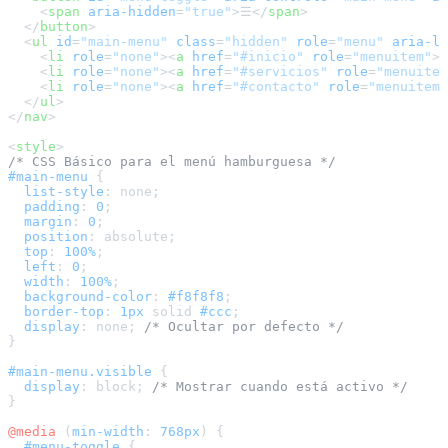
<
span
aria-hidden
=
"true"
>
☰
</
span
>
</
button
>
<
ul
id
=
"main-menu"
class
=
"hidden"
role
=
"menu"
aria-la
<
li
role
=
"none"
>
<
a
href
=
"#inicio"
role
=
"menuitem"
>
I
<
li
role
=
"none"
>
<
a
href
=
"#servicios"
role
=
"menuitem
<
li
role
=
"none"
>
<
a
href
=
"#contacto"
role
=
"menuitem"
</
ul
>
</
nav
>
<
style
>
/* CSS Básico para el menú hamburguesa */
#main-menu
 {

list-style
: none;

padding
: 
0
;

margin
: 
0
;

position
: absolute;

top
: 
100%
;

left
: 
0
;

width
: 
100%
;

background-color
: 
#f8f8f8
;

border-top
: 
1px
 solid 
#ccc
;

display
: none; 
/* Ocultar por defecto */
}

#main-menu
.visible
 {

display
: block; 
/* Mostrar cuando está activo */
}

@media
 (
min-width
: 
768px
) {

#menu-toggle
 {
