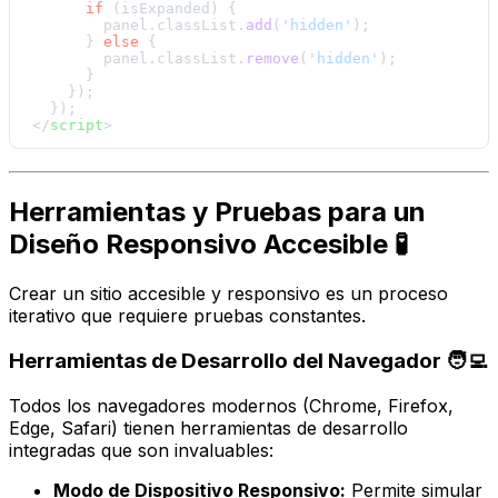
if
 (isExpanded) {

        panel.
classList
.
add
(
'hidden'
);

      } 
else
 {

        panel.
classList
.
remove
(
'hidden'
);

      }

    });

</
script
>
Herramientas y Pruebas para un
Diseño Responsivo Accesible 🧪
Crear un sitio accesible y responsivo es un proceso
iterativo que requiere pruebas constantes.
Herramientas de Desarrollo del Navegador 🧑‍💻
Todos los navegadores modernos (Chrome, Firefox,
Edge, Safari) tienen herramientas de desarrollo
integradas que son invaluables:
Modo de Dispositivo Responsivo:
Permite simular