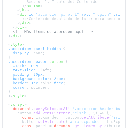
        Sección 1: Título del Contenido

</
button
>
</
h3
>
<
div
id
=
"accordion-panel-1"
role
=
"region"
aria-l
<
p
>
Contenido detallado de la primera sección. 
</
div
>
</
div
>
<!-- Más ítems de acordeón aquí -->
</
div
>
<
style
>
.accordion-panel
.hidden
 {

display
: none;

.accordion-header
button
 {

width
: 
100%
;

text-align
: left;

padding
: 
10px
;

background-color
: 
#eee
;

border
: 
1px
 solid 
#ccc
;

cursor
: pointer;

</
style
>
<
script
>
document
.
querySelectorAll
(
'.accordion-header butto
    button.
addEventListener
(
'click'
, 
() =>
 {

const
 isExpanded = button.
getAttribute
(
'aria-e
      button.
setAttribute
(
'aria-expanded'
, !isExpande
const
 panel = 
document
.
getElementById
(button.
g