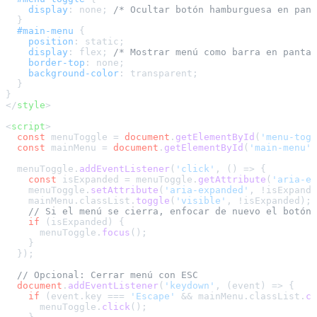
display
: none; 
/* Ocultar botón hamburguesa en pant
  }

#main-menu
 {

position
: static;

display
: flex; 
/* Mostrar menú como barra en pantal
border-top
: none;

background-color
: transparent;

  }

</
style
>
<
script
>
const
 menuToggle = 
document
.
getElementById
(
'menu-togg
const
 mainMenu = 
document
.
getElementById
(
'main-menu'
)
  menuToggle.
addEventListener
(
'click'
, 
() =>
 {

const
 isExpanded = menuToggle.
getAttribute
(
'aria-ex
    menuToggle.
setAttribute
(
'aria-expanded'
, !isExpande
    mainMenu.
classList
.
toggle
(
'visible'
, !isExpanded);

// Si el menú se cierra, enfocar de nuevo el botón
if
 (isExpanded) {

      menuToggle.
focus
();

    }

  });

// Opcional: Cerrar menú con ESC
document
.
addEventListener
(
'keydown'
, 
(
event
) =>
 {

if
 (event.
key
 === 
'Escape'
 && mainMenu.
classList
.
co
      menuToggle.
click
();
