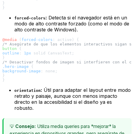
}

:
Detecta si el navegador está en un
forced-colors
modo de alto contraste forzado (como el modo de
alto contraste de Windows).
@media
 (
forced-colors
/* Asegúrate de que los elementos interactivos sigan si
button
outline
: 
1px
 solid CanvasText;

/* Desactivar fondos de imagen si interfieren con el co
.hero-image
background-image
: none;

}

:
Útil para adaptar el layout entre modo
orientation
retrato y paisaje, aunque con menos impacto
directo en la accesibilidad si el diseño ya es
robusto.
💡
Consejo:
Utiliza media queries para *mejorar* la
experiencia en dispositivos grandes, pero asegúrate de