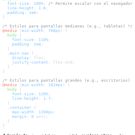
font-size
: 
100%
; 
/* Permite escalar con el navegador 
line-height
: 
1.6
;

padding
: 
1em
;

}

/* Estilos para pantallas medianas (e.g., tabletas) */
@media
 (
min-width
: 
768px
) {

body
 {

font-size
: 
110%
;

padding
: 
2em
;

  }

.main-nav
 {

display
: flex;

justify-content
: flex-end;

  }

}

/* Estilos para pantallas grandes (e.g., escritorios) *
@media
 (
min-width
: 
1024px
) {

body
 {

font-size
: 
120%
;

line-height
: 
1.7
;

  }

.container
 {

max-width
: 
1200px
;

margin
: 
0
 auto;

  }
