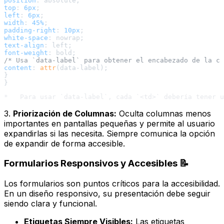
position
top
: 
6px
left
: 
6px
width
: 
45%
padding-right
: 
10px
white-space
text-align
font-weight
/* Usa `data-label` para obtener el encabezado de la co
content
: 
attr
(data-label);

}

3.
Priorización de Columnas:
Oculta columnas menos
importantes en pantallas pequeñas y permite al usuario
expandirlas si las necesita. Siempre comunica la opción
de expandir de forma accesible.
Formularios Responsivos y Accesibles 📝
Los formularios son puntos críticos para la accesibilidad.
En un diseño responsivo, su presentación debe seguir
siendo clara y funcional.
Etiquetas Siempre Visibles:
Las etiquetas