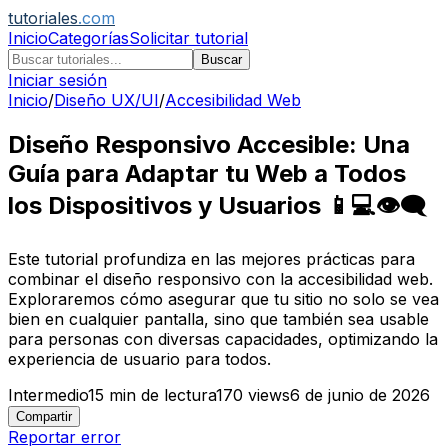
tutoriales
.com
Inicio
Categorías
Solicitar tutorial
Buscar
Iniciar sesión
Inicio
/
Diseño UX/UI
/
Accesibilidad Web
Diseño Responsivo Accesible: Una
Guía para Adaptar tu Web a Todos
los Dispositivos y Usuarios 📱💻👁️‍🗨️
Este tutorial profundiza en las mejores prácticas para
combinar el diseño responsivo con la accesibilidad web.
Exploraremos cómo asegurar que tu sitio no solo se vea
bien en cualquier pantalla, sino que también sea usable
para personas con diversas capacidades, optimizando la
experiencia de usuario para todos.
Intermedio
15
min de lectura
170
views
6 de junio de 2026
Compartir
Reportar error