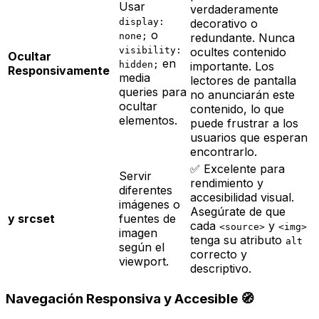
Usar
verdaderamente
display:
decorativo
o
o
none;
redundante
. Nunca
visibility:
ocultes contenido
Ocultar
en
hidden;
importante. Los
Responsivamente
media
lectores de pantalla
queries para
no anunciarán este
ocultar
contenido, lo que
elementos.
puede frustrar a los
usuarios que esperan
encontrarlo.
✅ Excelente para
Servir
rendimiento y
diferentes
accesibilidad visual.
imágenes o
Asegúrate de que
y srcset
fuentes de
cada
y
<source>
<img>
imagen
tenga su atributo
alt
según el
correcto y
viewport.
descriptivo.
Navegación Responsiva y Accesible 🧭