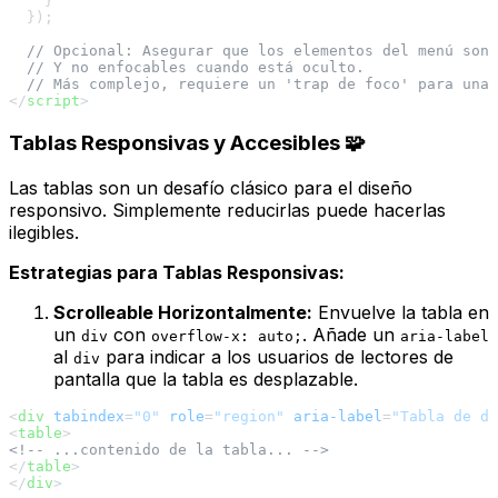
    }

  });

// Opcional: Asegurar que los elementos del menú son
// Y no enfocables cuando está oculto.
// Más complejo, requiere un 'trap de foco' para una 
</
script
>
Tablas Responsivas y Accesibles 🧩
Las tablas son un desafío clásico para el diseño
responsivo. Simplemente reducirlas puede hacerlas
ilegibles.
Estrategias para Tablas Responsivas:
Scrolleable Horizontalmente:
Envuelve la tabla en
un
con
. Añade un
div
overflow-x: auto;
aria-label
al
para indicar a los usuarios de lectores de
div
pantalla que la tabla es desplazable.
<
div
tabindex
=
"0"
role
=
"region"
aria-label
=
"Tabla de da
<
table
>
<!-- ...contenido de la tabla... -->
</
table
>
</
div
>