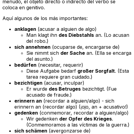
menudo, el objeto directo o indirecto del verbo se
coloca en genitivo.
Aquí algunos de los más importantes:
anklagen
(acusar a alguien de algo)
Man klagt ihn
des Diebstahls
an.
(Lo acusan
del robo
.)
sich annehmen
(ocuparse de, encargarse de)
Sie nimmt sich
der Sache
an.
(Ella se encarga
del asunto
.)
bedürfen
(necesitar, requerir)
Diese Aufgabe bedarf
großer Sorgfalt
.
(Esta
tarea requiere
gran cuidado
.)
bezichtigen
(acusar, inculpar)
Er wurde
des Betruges
bezichtigt.
(Fue
acusado
de fraude
.)
erinnern an
(recordar a alguien/algo) -
sich
erinnern an
(recordar algo) (¡ojo,
an
+ acusativo!)
gedenken
(conmemorar, recordar a alguien/algo)
Wir gedenken
der Opfer des Krieges
.
(Conmemoramos
a las víctimas de la guerra
.)
sich schämen
(avergonzarse de)