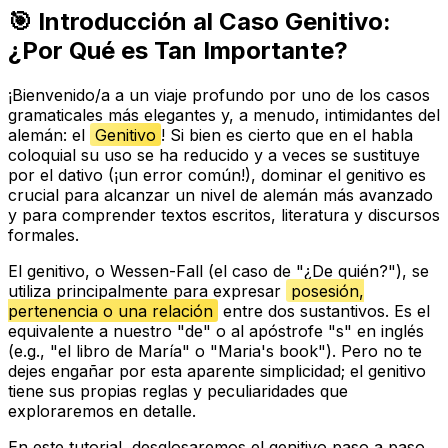
🎯 Introducción al Caso Genitivo:
¿Por Qué es Tan Importante?
¡Bienvenido/a a un viaje profundo por uno de los casos
gramaticales más elegantes y, a menudo, intimidantes del
alemán: el
Genitivo
! Si bien es cierto que en el habla
coloquial su uso se ha reducido y a veces se sustituye
por el dativo (¡un error común!), dominar el genitivo es
crucial para alcanzar un nivel de alemán más avanzado
y para comprender textos escritos, literatura y discursos
formales.
El genitivo, o
Wessen-Fall
(el caso de "¿De quién?"), se
utiliza principalmente para expresar
posesión,
pertenencia o una relación
entre dos sustantivos. Es el
equivalente a nuestro "de" o al apóstrofe "s" en inglés
(e.g., "el libro
de
María" o "Maria's book"). Pero no te
dejes engañar por esta aparente simplicidad; el genitivo
tiene sus propias reglas y peculiaridades que
exploraremos en detalle.
En este tutorial, desglosaremos el genitivo paso a paso,