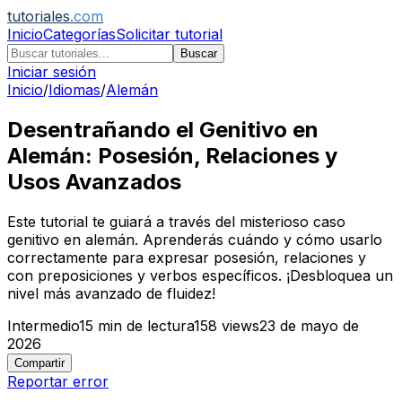
tutoriales
.com
Inicio
Categorías
Solicitar tutorial
Buscar
Iniciar sesión
Inicio
/
Idiomas
/
Alemán
Desentrañando el Genitivo en
Alemán: Posesión, Relaciones y
Usos Avanzados
Este tutorial te guiará a través del misterioso caso
genitivo en alemán. Aprenderás cuándo y cómo usarlo
correctamente para expresar posesión, relaciones y
con preposiciones y verbos específicos. ¡Desbloquea un
nivel más avanzado de fluidez!
Intermedio
15
min de lectura
158
views
23 de mayo de
2026
Compartir
Reportar error