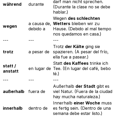
darf man nicht sprechen.
während
durante
(Durante la clase no se debe
hablar.)
Wegen
des schlechten
a causa de,
Wetters
bleiben wir zu
wegen
debido a
Hause.
(Debido al mal tiempo
nos quedamos en casa.)
---
---
---
Trotz
der Kälte
ging sie
trotz
a pesar de
spazieren.
(A pesar del frío,
ella fue a pasear.)
Statt
des Kaffees
trinke ich
statt /
en lugar de
Tee.
(En lugar del café, bebo
anstatt
té.)
---
---
---
Außerhalb
der Stadt
gibt es
außerhalb
fuera de
viel Natur.
(Fuera de la ciudad
hay mucha naturaleza.)
Innerhalb
einer Woche
muss
innerhalb
dentro de
es fertig sein.
(Dentro de una
semana debe estar listo.)