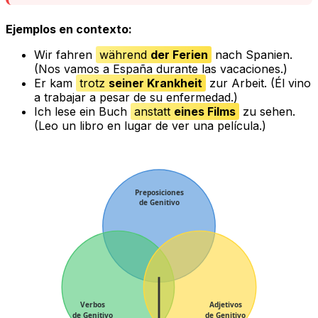
Ejemplos en contexto:
Wir fahren
während
der Ferien
nach Spanien.
(Nos vamos a España
durante las vacaciones
.)
Er kam
trotz
seiner Krankheit
zur Arbeit.
(Él vino
a trabajar
a pesar de su enfermedad
.)
Ich lese ein Buch
anstatt
eines Films
zu sehen.
(Leo un libro
en lugar de
ver una película.)
Preposiciones
de Genitivo
Verbos
Adjetivos
de Genitivo
de Genitivo