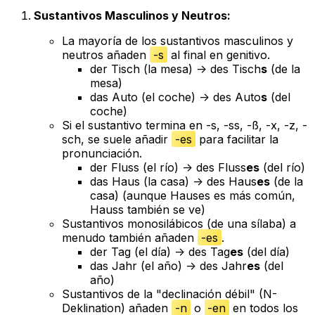
Sustantivos Masculinos y Neutros:
La mayoría de los sustantivos masculinos y
neutros añaden
-s
al final en genitivo.
der Tisch
(la mesa) ->
des Tisch
s
(de la
mesa)
das Auto
(el coche) ->
des Auto
s
(del
coche)
Si el sustantivo termina en -s, -ss, -ß, -x, -z, -
sch, se suele añadir
-es
para facilitar la
pronunciación.
der Fluss
(el río) ->
des Fluss
es
(del río)
das Haus
(la casa) ->
des Haus
es
(de la
casa) (aunque
Hauses
es más común,
Hauss
también se ve)
Sustantivos monosilábicos (de una sílaba) a
menudo también añaden
-es
.
der Tag
(el día) ->
des Tag
es
(del día)
das Jahr
(el año) ->
des Jahr
es
(del
año)
Sustantivos de la "declinación débil" (N-
Deklination) añaden
-n
o
-en
en todos los