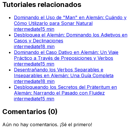
Tutoriales relacionados
Dominando el Uso de "Man" en Alemán: Cuándo y
Cómo Utilizarlo para Sonar Natural
intermediate
15
min
Desbloquea el Alemán: Dominando los Adjetivos en
Casos y Declinaciones
intermediate
18
min
Dominando el Caso Dativo en Alemán: Un Viaje
Práctico a Través de Preposiciones y Verbos
intermediate
15
min
Desentrañando los Verbos Separables e
Inseparables en Alemán: Una Guía Completa
intermediate
18
min
Desbloqueando los Secretos del Präteritum en
Alemán: Narrando el Pasado con Fluidez
intermediate
15
min
Comentarios
(
0
)
Aún no hay comentarios. ¡Sé el primero!