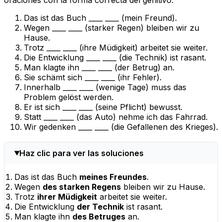
oraciones con la forma correcta del genitivo.
Das ist das Buch ____ ____ (mein Freund).
Wegen ____ ____ (starker Regen) bleiben wir zu
Hause.
Trotz ____ ____ (ihre Müdigkeit) arbeitet sie weiter.
Die Entwicklung ____ ____ (die Technik) ist rasant.
Man klagte ihn ____ ____ (der Betrug) an.
Sie schämt sich ____ ____ (ihr Fehler).
Innerhalb ____ ____ (wenige Tage) muss das
Problem gelöst werden.
Er ist sich ____ ____ (seine Pflicht) bewusst.
Statt ____ ____ (das Auto) nehme ich das Fahrrad.
Wir gedenken ____ ____ (die Gefallenen des Krieges).
Haz clic para ver las soluciones
Das ist das Buch
meines Freundes
.
Wegen
des starken Regens
bleiben wir zu Hause.
Trotz
ihrer Müdigkeit
arbeitet sie weiter.
Die Entwicklung
der Technik
ist rasant.
Man klagte ihn
des Betruges
an.