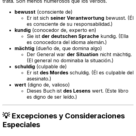
trata. Son menos numerosos que los verbos.
bewusst
(consciente de)
Er ist sich
seiner Verantwortung
bewusst.
(Él
es consciente
de su responsabilidad
.)
kundig
(conocedor de, experto en)
Sie ist
der deutschen Sprache
kundig.
(Ella
es conocedora
del idioma alemán
.)
mächtig
(dueño de, que domina algo)
Der General war
der Situation
nicht mächtig.
(El general no dominaba
la situación
.)
schuldig
(culpable de)
Er ist
des Mordes
schuldig.
(Él es culpable
del
asesinato
.)
wert
(digno de, valioso)
Dieses Buch ist
des Lesens
wert.
(Este libro
es
digno de ser leído
.)
💡 Excepciones y Consideraciones
Especiales