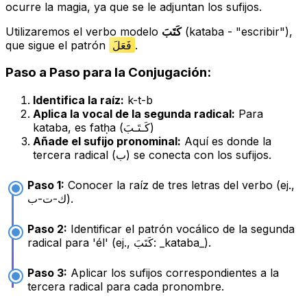
ocurre la magia, ya que se le adjuntan los sufijos.
Utilizaremos el verbo modelo
كَتَبَ
(
kataba
- "escribir"),
que sigue el patrón
فَعَلَ
.
Paso a Paso para la Conjugación:
Identifica la raíz:
k-t-b
Aplica la vocal de la segunda radical:
Para
kataba
, es
fatḥa
(كَـتَـبَ)
Añade el sufijo pronominal:
Aquí es donde la
tercera radical (ب) se conecta con los sufijos.
Paso 1:
Conocer la raíz de tres letras del verbo (ej.,
ك-ت-ب).
Paso 2:
Identificar el patrón vocálico de la segunda
radical para 'él' (ej., كَتَبَ: _kataba_).
Paso 3:
Aplicar los sufijos correspondientes a la
tercera radical para cada pronombre.