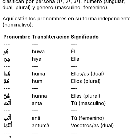
clasifican por persona (1ª, 2ª, 3ª), número (singular,
dual, plural) y género (masculino, femenino).
Aquí están los pronombres en su forma independiente
(nominativo):
Pronombre
Transliteración
Significado
---
---
---
هُوَ
huwa
Él
هِيَ
hiya
Ella
---
---
---
هُمَا
humā
Ellos/as (dual)
هُمْ
hum
Ellos (plural)
---
---
---
هُنَّ
hunna
Ellas (plural)
أَنْتَ
anta
Tú (masculino)
---
---
---
أَنْتِ
anti
Tú (femenino)
أَنْتُمَا
antumā
Vosotros/as (dual)
---
---
---