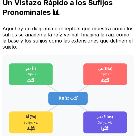
Un Vistazo Rápido a los Sufijos
Pronominales 📊
Aquí hay un diagrama conceptual que muestra cómo los
sufijos se añaden a la raíz verbal. Imagina la raíz como
la base y los sufijos como las extensiones que definen el
sujeto.
هي (Ella)
هو (Él)
Sufijo: + َ
Sufijo: +تْ
كَتَبَتْ
كَتَبَ
Raíz: كَتَبَ
هم (Ellos)
أنا (Yo)
Sufijo: +وا
Sufijo: +تُ
كَتَبُوا
كَتَبْتُ