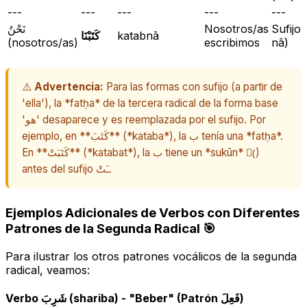
---
---
---
---
---
نَحْنُ
Nosotros/as
كَتَبْنَا
katabnā
(nosotros/as)
escribimos
nā
)
⚠️
Advertencia:
Para las formas con sufijo (a partir de
'ella'), la *fatḥa* de la tercera radical de la forma base
'هو' desaparece y es reemplazada por el sufijo. Por
ejemplo, en **كَتَبَ** (*kataba*), la ب tenía una *fatḥa*.
En **كَتَبَتْ** (*katabat*), la ب tiene un *sukūn* (ْ)
antes del sufijo ـَتْ.
Ejemplos Adicionales de Verbos con Diferentes
Patrones de la Segunda Radical 🎯
Para ilustrar los otros patrones vocálicos de la segunda
radical, veamos:
Verbo شَرِبَ (shariba) - "Beber" (Patrón فَعِلَ)