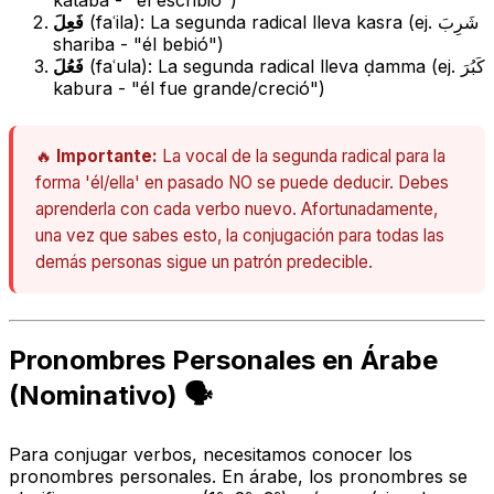
فَعِلَ
(
faʿila
): La segunda radical lleva
kasra
(ej. شَرِبَ
shariba
- "él bebió")
فَعُلَ
(
faʿula
): La segunda radical lleva
ḍamma
(ej. كَبُرَ
kabura
- "él fue grande/creció")
🔥
Importante:
La vocal de la segunda radical para la
forma 'él/ella' en pasado NO se puede deducir. Debes
aprenderla con cada verbo nuevo. Afortunadamente,
una vez que sabes esto, la conjugación para todas las
demás personas sigue un patrón predecible.
Pronombres Personales en Árabe
(Nominativo) 🗣️
Para conjugar verbos, necesitamos conocer los
pronombres personales. En árabe, los pronombres se