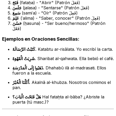
فَتَحَ
(
fataḥa
) - "Abrir" (Patrón فَعَلَ)
جَلَسَ
(
jalasa
) - "Sentarse" (Patrón فَعَلَ)
سَمِعَ
(
samiʿa
) - "Oír" (Patrón فَعِلَ)
عَلِمَ
(
ʿalima
) - "Saber, conocer" (Patrón فَعِلَ)
حَسُنَ
(
ḥasuna
) - "Ser bueno/hermoso" (Patrón
فَعُلَ)
Ejemplos en Oraciones Sencillas:
كَتَبْتُ الرِّسَالَةَ.
Katabtu ar-risālata.
Yo escribí la carta.
شَرِبَتْ الْقَهْوَةَ.
Sharibat al-qahwata.
Ella bebió el café.
ذَهَبُوا إِلَى الْمَدْرَسَةِ.
Dhahabū ilā al-madrasati.
Ellos
fueron a la escuela.
أَكَلْنَا الْخُبْزَ.
Akalnā al-khubza.
Nosotros comimos el
pan.
هَلْ فَتَحْتَ الْبَابَ؟
Hal fataḥta al-bāba?
¿Abriste la
puerta (tú masc.)?