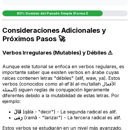
80% Dominio del Pasado Simple (Forma I)
Consideraciones Adicionales y
Próximos Pasos 🚀
Verbos Irregulares (Mutables) y Débiles ⚠️
Aunque este tutorial se enfoca en verbos regulares, es
importante saber que existen verbos en árabe cuyas
raíces contienen letras "débiles" (alif, waw, ya). Estos
verbos (conocidos como
al-afʿāl al-muʿtallah
الأفعال
المعتلة) siguen reglas de conjugación ligeramente
diferentes debido a la mutabilidad de estas letras. Por
ejemplo:
قَالَ
(
qāla
- "decir") - La segunda radical es
alif
.
رَمَى
(
ramā
- "lanzar") - La tercera radical es
alif
.
Estos verbos se estudiarán en un nivel más avanzado,