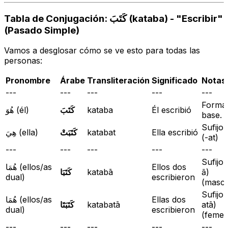
Tabla de Conjugación: كَتَبَ (kataba) - "Escribir"
(Pasado Simple)
Vamos a desglosar cómo se ve esto para todas las
personas:
Pronombre
Árabe
Transliteración
Significado
Notas
---
---
---
---
---
Forma
هُوَ (él)
كَتَبَ
kataba
Él escribió
base.
Sufijo: ـَتْ
هِيَ (ella)
كَتَبَتْ
katabat
Ella escribió
(
-at
)
---
---
---
---
---
هُمَا (ellos/as
Ellos dos
كَتَبَا
katabā
ā
)
dual)
escribieron
(mascu
هُمَا (ellos/as
Ellas dos
كَتَبَتَا
katabatā
atā
)
dual)
escribieron
(femen
---
---
---
---
---