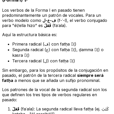
Los verbos de la Forma I en pasado tienen
predominantemente un patrón de vocales. Para un
verbo modelo como
ف-ع-ل
(f-ʿ-l), el verbo conjugado
para "él/ella hizo" es
فَعَلَ
(
faʿala
).
Aquí la estructura básica es:
Primera radical (ف) con
fatḥa
(َ)
Segunda radical (ع) con
fatḥa
(َ),
ḍamma
(ُ) o
kasra
(ِ)
Tercera radical (ل) con
fatḥa
(َ)
Sin embargo, para los propósitos de la conjugación en
pasado, el patrón de la tercera radical
siempre será
fatḥa
a menos que se añada un sufijo pronominal.
Los patrones de la vocal de la segunda radical son los
que definen los tres tipos de verbos regulares en
pasado:
فَعَلَ
(
faʿala
): La segunda radical lleva
fatḥa
(ej. كَتَبَ
kataba
- "él escribió")