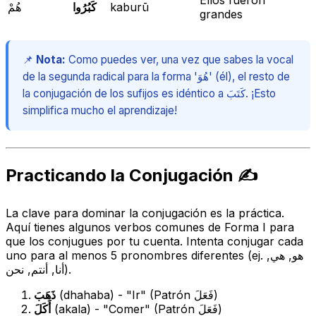
Ellos fueron
هُمْ
كَبُرُوا
kaburū
grandes
📌
Nota:
Como puedes ver, una vez que sabes la vocal
de la segunda radical para la forma 'هُوَ' (él), el resto de
la conjugación de los sufijos es idéntico a كَتَبَ. ¡Esto
simplifica mucho el aprendizaje!
Practicando la Conjugación ✍️
La clave para dominar la conjugación es la práctica.
Aquí tienes algunos verbos comunes de Forma I para
que los conjugues por tu cuenta. Intenta conjugar cada
uno para al menos 5 pronombres diferentes (ej. هو, هي,
أنا, أنتم, نحن).
ذَهَبَ
(
dhahaba
) - "Ir" (Patrón فَعَلَ)
أَكَلَ
(
akala
) - "Comer" (Patrón فَعَلَ)