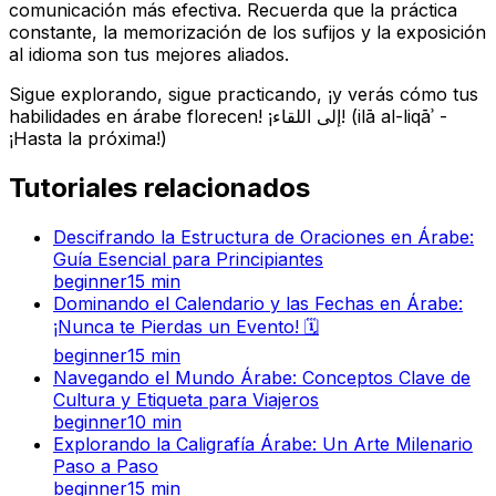
comunicación más efectiva. Recuerda que la práctica
constante, la memorización de los sufijos y la exposición
al idioma son tus mejores aliados.
Sigue explorando, sigue practicando, ¡y verás cómo tus
habilidades en árabe florecen! ¡إلى اللقاء! (ilā al-liqāʾ -
¡Hasta la próxima!)
Tutoriales relacionados
Descifrando la Estructura de Oraciones en Árabe:
Guía Esencial para Principiantes
beginner
15
min
Dominando el Calendario y las Fechas en Árabe:
¡Nunca te Pierdas un Evento! 🗓️
beginner
15
min
Navegando el Mundo Árabe: Conceptos Clave de
Cultura y Etiqueta para Viajeros
beginner
10
min
Explorando la Caligrafía Árabe: Un Arte Milenario
Paso a Paso
beginner
15
min