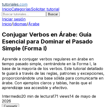
tutoriales
.com
Inicio
Categorías
Solicitar tutorial
Buscar
Iniciar sesión
Inicio
/
Idiomas
/
Árabe
Conjugar Verbos en Árabe: Guía
Esencial para Dominar el Pasado
Simple (Forma I)
Aprende a conjugar verbos regulares en árabe en
tiempo pasado simple, centrándote en la Forma I, la
base de la mayoría de los verbos. Este tutorial detallado
te guiará a través de las reglas, patrones y excepciones,
proporcionándote una base sólida para comunicarte en
árabe. Con ejemplos claros y tablas, harás que el
aprendizaje sea accesible y efectivo.
Intermedio
20
min de lectura
171
views
14 de mayo de
2026
Compartir