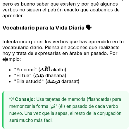
pero es bueno saber que existen y por qué algunos
verbos no siguen el patrón exacto que acabamos de
aprender.
Vocabulario para la Vida Diaria 🗣️
Intenta incorporar los verbos que has aprendido en tu
vocabulario diario. Piensa en acciones que realizaste
hoy y trata de expresarlas en árabe en pasado. Por
ejemplo:
"Yo comí" (
أَكَلْتُ
akaltu
)
"Él fue" (
ذَهَبَ
dhahaba
)
"Ella estudió" (
دَرَسَتْ
darasat
)
💡
Consejo:
Usa tarjetas de memoria (flashcards) para
memorizar la forma 'هُوَ' (él) en pasado de cada verbo
nuevo. Una vez que la sepas, el resto de la conjugación
será mucho más fácil.