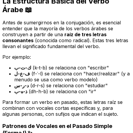
La Estructura Básica del Verbo
Árabe 📖
Antes de sumergirnos en la conjugación, es esencial
entender que la mayoría de los verbos árabes se
construyen a partir de una
raíz de tres letras
consonantes
(conocida como radical). Estas tres letras
llevan el significado fundamental del verbo.
Por ejemplo:
ك-ت-ب
(k-t-b) se relaciona con "escribir"
ف-ع-ل
(f-ʿ-l) se relaciona con "hacer/realizar" (y a
menudo se usa como verbo modelo)
د-ر-س
(d-r-s) se relaciona con "estudiar"
ذ-ه-ب
(dh-h-b) se relaciona con "ir"
Para formar un verbo en pasado, estas letras raíz se
combinan con vocales cortas específicas y, para
algunas personas, con sufijos que indican el sujeto.
Patrones de Vocales en el Pasado Simple
(Forma I) ✨