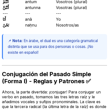
أَنْتُمْ
antum
Vosotros (plural)
أَنْتُنَّ
antunna
Vosotras (plural)
---
---
---
أَنَا
anā
Yo
نَحْنُ
naḥnu
Nosotros/as
📌
Nota:
En árabe, el dual es una categoría gramatical
distinta que se usa para dos personas o cosas. ¡No
existe en español!
Conjugación del Pasado Simple
(Forma I) - Reglas y Patrones ✅
Ahora, la parte divertida: ¡conjugar! Para conjugar un
verbo en pasado, tomamos las tres letras raíz y le
añadimos vocales y sufijos pronominales. La clave es
que la tercera radical (la última letra de la raíz) es donde