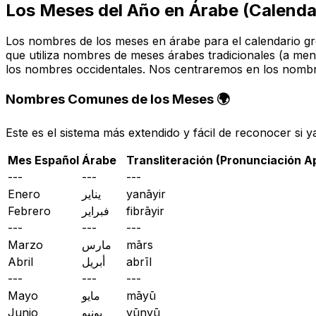
Los Meses del Año en Árabe (Calenda
Los nombres de los meses en árabe para el calendario gre
que utiliza nombres de meses árabes tradicionales (a men
los nombres occidentales. Nos centraremos en los nom
Nombres Comunes de los Meses 🌍
Este es el sistema más extendido y fácil de reconocer si 
Mes Español
Árabe
Transliteración (Pronunciación 
---
---
---
Enero
يناير
yanāyir
Febrero
فبراير
fibrāyir
---
---
---
Marzo
مارس
mārs
Abril
أبريل
abrīl
---
---
---
Mayo
مايو
māyū
Junio
يونيو
yūnyū