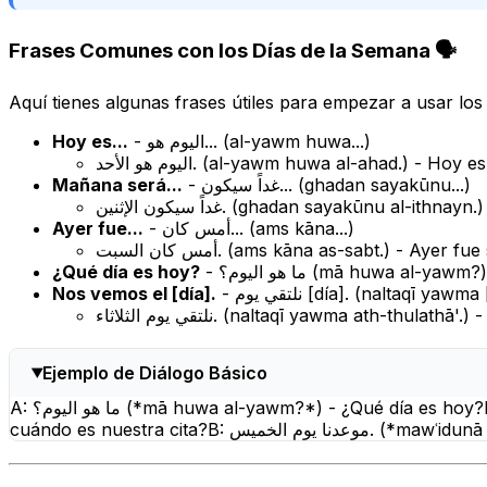
Frases Comunes con los Días de la Semana 🗣️
Aquí tienes algunas frases útiles para empezar a usar los
Hoy es...
- اليوم هو... (
al-yawm huwa...
)
اليوم هو الأحد. (
al-yawm huwa al-ahad.
) - Hoy e
Mañana será...
- غداً سيكون... (
ghadan sayakūnu...
)
غداً سيكون الإثنين. (
ghadan sayakūnu al-ithnayn.
)
Ayer fue...
- أمس كان... (
ams kāna...
)
أمس كان السبت. (
ams kāna as-sabt.
) - Ayer fue
¿Qué día es hoy?
- ما هو اليوم؟ (
mā huwa al-yawm?
)
Nos vemos el [día].
- نلتقي يوم [día]. (
naltaqī yawma [
نلتقي يوم الثلاثاء. (
naltaqī yawma ath-thulathā'.
) 
Ejemplo de Diálogo Básico
A: ما هو اليوم؟ (*mā huwa al-yawm?*) - ¿Qué día es hoy?B: اليوم هو الأربعاء. (*al-yawm huwa al-arbaʿā'.*) - Hoy es miércoles.A: ومتى موعدنا؟ (*wa matā mawʿidunā?*) - ¿Y
cuándo es nuestra cita?B