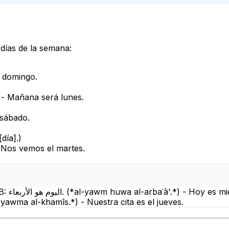
 días de la semana:
s domingo.
 - Mañana será lunes.
 sábado.
día].
)
- Nos vemos el martes.
: موعدنا يوم الخميس. (*mawʿidunā yawma al-khamīs.*) - Nuestra cita es el jueves.