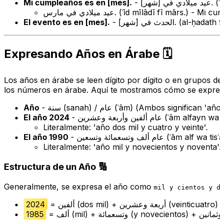
Mi cumpleaños es en [mes].
- عيد ميلادي في [شهر]. (
عيد ميلادي في مارس. (
ʿīd mīlādī fī mārs.
) - Mi c
El evento es en [mes].
- الحدث في [شهر]. (
al-ḥadath 
Expresando Años en Árabe 🗓️
Los años en árabe se leen dígito por dígito o en grupos d
los números en árabe. Aquí te mostramos cómo se expr
Año
- سنة (
sanah
) / عام (
ʿām
) (Ambos significan 'añ
El año 2024
- عام ألفين وأربعة وعشرين (
ʿām alfayn wa 
Literalmente: 'año dos mil y cuatro y veinte'.
El año 1990
- عام ألف وتسعمائة وتسعين (
ʿām alf wa tisʿ
Literalmente: 'año mil y novecientos y noventa'
Estructura de un Año 🔢
Generalmente, se expresa el año como
mil y cientos y 
2024
= ألفين (dos mil) + أربعة وعشرين (veinticuatro)
1985