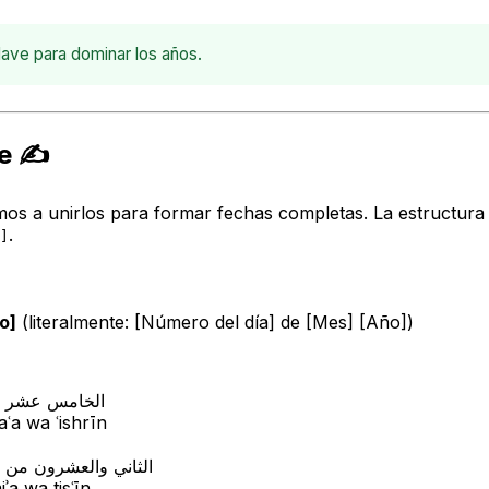
lave para dominar los años.
e ✍️
os a unirlos para formar fechas completas. La estructura
.
]
[Año]
(literalmente: [Número del día] de [Mes] [Año])
الخامس عشر من
ʿa wa ʿishrīn
الثاني والعشرون من 
ʾa wa tisʿīn