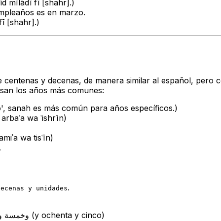
ʿīd mīlādī fī [shahr].
)
umpleaños es en marzo.
fī [shahr].
)
e centenas y decenas, de manera similar al español, pero c
esan los años más comunes:
o',
sanah
es más común para años específicos.)
arbaʿa wa ʿishrīn
)
amiʾa wa tisʿīn
)
.
.
decenas y unidades
= ألف (mil) + وتسعمائة (y novecientos) + وخمسة وثمانين (y ochenta y cinco)