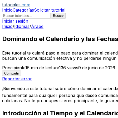
tutoriales
.com
Inicio
Categorías
Solicitar tutorial
Buscar
Iniciar sesión
Inicio
/
Idiomas
/
Árabe
Dominando el Calendario y las Fechas 
Este tutorial te guiará paso a paso para dominar el calen
buscan una comunicación efectiva y no perderse ningún
Principiante
15
min de lectura
136
views
9 de junio de 2026
Compartir
Reportar error
¡Bienvenido a este tutorial sobre cómo dominar el calenda
fundamental para cualquier persona que desee comunicars
cotidianas. No te preocupes si eres principiante, te guiar
Introducción al Tiempo y el Calendari