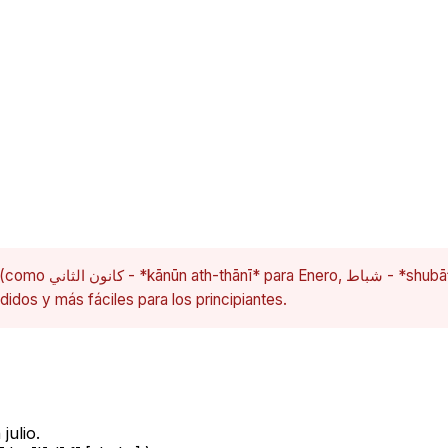
nte en el Levante), los
dos y más fáciles para los principiantes.
 julio.