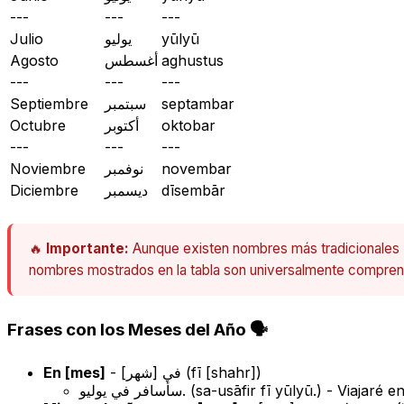
---
---
---
Julio
يوليو
yūlyū
Agosto
أغسطس
aghustus
---
---
---
Septiembre
سبتمبر
septambar
Octubre
أكتوبر
oktobar
---
---
---
Noviembre
نوفمبر
novembar
Diciembre
ديسمبر
dīsembār
🔥
Importante:
Aunque existen nombres más tradicionales (como كانون الثاني - *kānūn ath-thānī* para Enero, شباط - *shubāṭ* para Febrero, etc., especialme
nombres mostrados en la tabla son universalmente comprendi
Frases con los Meses del Año 🗣️
En [mes]
- في [شهر] (
fī [shahr]
)
سأسافر في يوليو. (
sa-usāfir fī yūlyū.
) - Viajaré en