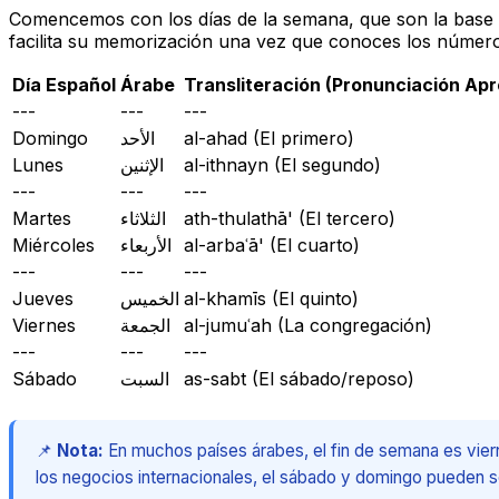
Comencemos con los días de la semana, que son la base p
facilita su memorización una vez que conoces los número
Día Español
Árabe
Transliteración (Pronunciación Ap
---
---
---
Domingo
الأحد
al-ahad
(El primero)
Lunes
الإثنين
al-ithnayn
(El segundo)
---
---
---
Martes
الثلاثاء
ath-thulathā'
(El tercero)
Miércoles
الأربعاء
al-arbaʿā'
(El cuarto)
---
---
---
Jueves
الخميس
al-khamīs
(El quinto)
Viernes
الجمعة
al-jumuʿah
(La congregación)
---
---
---
Sábado
السبت
as-sabt
(El sábado/reposo)
📌
Nota:
En muchos países árabes, el fin de semana es viern
los negocios internacionales, el sábado y domingo pueden 