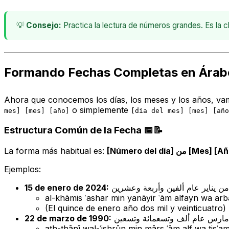
💡
Consejo:
Practica la lectura de números grandes. Es la c
Formando Fechas Completas en Árab
Ahora que conocemos los días, los meses y los años, vam
o simplemente
mes] [mes] [año]
[día del mes] [mes] [año
Estructura Común de la Fecha 📅📝
La forma más habitual es:
[Número del día] من [Mes] 
Ejemplos:
15 de enero de 2024:
 يناير عام ألفين وأربعة وعشرين
al-khāmis ʿashar min yanāyir ʿām alfayn wa arba
(El quince de enero año dos mil y veinticuatro)
22 de marzo de 1990:
مارس عام ألف وتسعمائة وتسعين
ath-thānī wal-ʿishrūn min mārs ʿām alf wa tisʿami