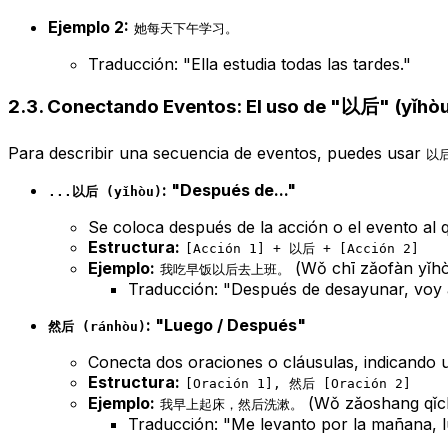
Ejemplo 2:
她每天下午学习。
Traducción: "Ella estudia todas las tardes."
2.3. Conectando Eventos: El uso de "以后" (yǐhò
Para describir una secuencia de eventos, puedes usar
以后
: "Después de..."
...以后 (yǐhòu)
Se coloca después de la acción o el evento al q
Estructura:
[Acción 1] + 以后 + [Acción 2]
Ejemplo:
(Wǒ chī zǎofàn yǐh
我吃早饭以后去上班。
Traducción: "Después de desayunar, voy a
: "Luego / Después"
然后 (ránhòu)
Conecta dos oraciones o cláusulas, indicando 
Estructura:
[Oración 1], 然后 [Oración 2]
Ejemplo:
(Wǒ zǎoshang qǐch
我早上起床，然后洗漱。
Traducción: "Me levanto por la mañana, l