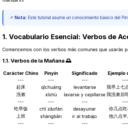
📌
Nota:
Este tutorial asume un conocimiento básico del Pin
1. Vocabulario Esencial: Verbos de Ac
Comencemos con los verbos más comunes que usarás para d
1.1. Verbos de la Mañana 🌅
Carácter Chino
Pinyin
Significado
Ejemplo 
---
---
---
---
起床
我早上七
qǐchuáng
levantarse
洗漱
我洗漱后
xǐshù
lavarse y cepillarse
---
---
---
---
吃早饭
你几点吃
chī zǎofàn
desayunar
上班
他八点半
shàngbān
ir al trabajo
---
---
---
---