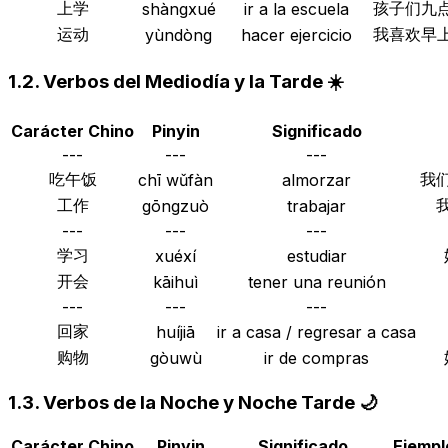
上学
孩子们九
shàngxué
ir a la escuela
运动
我喜欢早
yùndòng
hacer ejercicio
1.2. Verbos del Mediodía y la Tarde ☀️
Carácter Chino
Pinyin
Significado
---
---
---
吃午饭
我
chī wǔfàn
almorzar
工作
gōngzuò
trabajar
---
---
---
学习
xuéxí
estudiar
开会
kāihuì
tener una reunión
---
---
---
回家
huíjiā
ir a casa / regresar a casa
购物
gòuwù
ir de compras
1.3. Verbos de la Noche y Noche Tarde 🌙
Carácter Chino
Pinyin
Significado
Ejempl