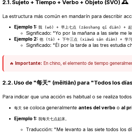
2.1. Sujeto + Tiempo + Verbo + Objeto (SVO) 🕰️
La estructura más común en mandarín para describir acc
Ejemplo 1:
我 (wǒ) + 早上七点 (zǎoshang qī diǎn) + 起
Significado: "Yo por la mañana a las siete me l
Ejemplo 2:
他 (tā) + 下午三点 (xiàwǔ sān diǎn) + 学习
Significado: "Él por la tarde a las tres estudia ch
🔥
Importante:
En chino, el elemento de tiempo generalmen
2.2. Uso de "每天" (měitiān) para "Todos los días"
Para indicar que una acción es habitual o se realiza todos
se coloca generalmente
antes del verbo
o
al p
每天
Ejemplo 1:
我每天七点起床。
Traducción: "Me levanto a las siete todos los dí