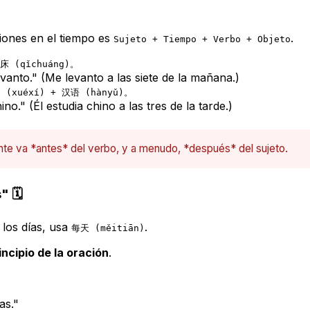
iones en el tiempo es
.
Sujeto + Tiempo + Verbo + Objeto
床 (qǐchuáng)。
evanto." (Me levanto a las siete de la mañana.)
 (xuéxí) + 汉语 (hànyǔ)。
ino." (Él estudia chino a las tres de la tarde.)
te va *antes* del verbo, y a menudo, *después* del sujeto.
 🗓️
 los días, usa
.
每天 (měitiān)
rincipio de la oración
.
as."