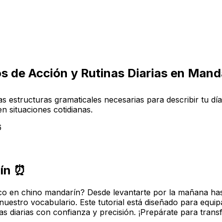
os de Acción y Rutinas Diarias en Mand
 las estructuras gramaticales necesarias para describir tu 
n situaciones cotidianas.
6
rín ⏰
ico en chino mandarín? Desde levantarte por la mañana has
uestro vocabulario. Este tutorial está diseñado para equipa
nas diarias con confianza y precisión. ¡Prepárate para tran