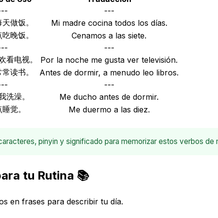
---
---
每天做饭。
Mi madre cocina todos los días.
点吃晚饭。
Cenamos a las siete.
---
---
欢看电视。
Por la noche me gusta ver televisión.
常常读书。
Antes de dormir, a menudo leo libros.
---
---
我洗澡。
Me ducho antes de dormir.
点睡觉。
Me duermo a las diez.
caracteres, pinyin y significado para memorizar estos verbos de 
ara tu Rutina 📚
 en frases para describir tu día.