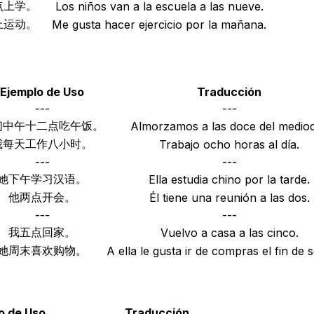
点上学。
Los niños van a la escuela a las nueve.
上运动。
Me gusta hacer ejercicio por la mañana.
Ejemplo de Uso
Traducción
---
---
们中午十二点吃午饭。
Almorzamos a las doce del mediod
我每天工作八小时。
Trabajo ocho horas al día.
---
---
她下午学习汉语。
Ella estudia chino por la tarde.
他两点开会。
Él tiene una reunión a las dos.
---
---
我五点回家。
Vuelvo a casa a las cinco.
她周末喜欢购物。
A ella le gusta ir de compras el fin de
o de Uso
Traducción