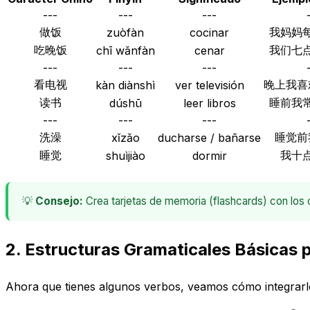
---
---
---
做饭
我妈妈
zuòfàn
cocinar
吃晚饭
我们七
chī wǎnfàn
cenar
---
---
---
看电视
晚上我喜
kàn diànshì
ver televisión
读书
睡前我
dúshū
leer libros
---
---
---
洗澡
睡觉前
xǐzǎo
ducharse / bañarse
睡觉
我十
shuìjiào
dormir
💡
Consejo:
Crea tarjetas de memoria (flashcards) con los 
2. Estructuras Gramaticales Básicas p
Ahora que tienes algunos verbos, veamos cómo integrarlos