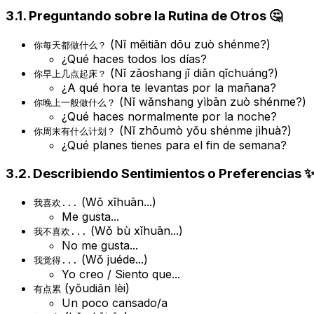
3.1. Preguntando sobre la Rutina de Otros 🤔
(Nǐ měitiān dōu zuò shénme?)
你每天都做什么？
¿Qué haces todos los días?
(Nǐ zǎoshang jǐ diǎn qǐchuáng?)
你早上几点起床？
¿A qué hora te levantas por la mañana?
(Nǐ wǎnshang yìbān zuò shénme?)
你晚上一般做什么？
¿Qué haces normalmente por la noche?
(Nǐ zhōumò yǒu shénme jìhuà?)
你周末有什么计划？
¿Qué planes tienes para el fin de semana?
3.2. Describiendo Sentimientos o Preferencias 
(Wǒ xǐhuān...)
我喜欢...
Me gusta...
(Wǒ bù xǐhuān...)
我不喜欢...
No me gusta...
(Wǒ juéde...)
我觉得...
Yo creo / Siento que...
(yǒudiǎn lèi)
有点累
Un poco cansado/a