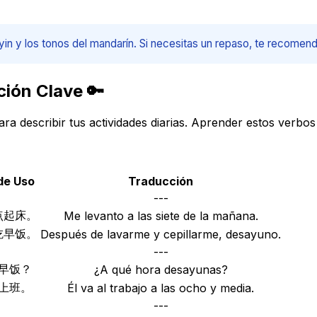
yin y los tonos del mandarín. Si necesitas un repaso, te recomen
ción Clave 🔑
escribir tus actividades diarias. Aprender estos verbos 
de Uso
Traducción
---
点起床。
Me levanto a las siete de la mañana.
吃早饭。
Después de lavarme y cepillarme, desayuno.
---
早饭？
¿A qué hora desayunas?
上班。
Él va al trabajo a las ocho y media.
---