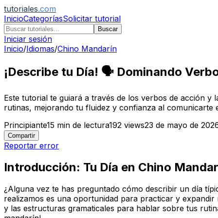
tutoriales
.com
Inicio
Categorías
Solicitar tutorial
Buscar
Iniciar sesión
Inicio
/
Idiomas
/
Chino Mandarín
¡Describe tu Día! 🗣️ Dominando Verb
Este tutorial te guiará a través de los verbos de acción y
rutinas, mejorando tu fluidez y confianza al comunicarte e
Principiante
15
min de lectura
192
views
23 de mayo de 202
Compartir
Reportar error
Introducción: Tu Día en Chino Manda
¿Alguna vez te has preguntado cómo describir un día típ
realizamos es una oportunidad para practicar y expandir n
y las estructuras gramaticales para hablar sobre tus ruti
mandarín!