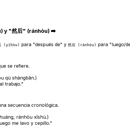
u) y "然后" (ránhòu) ➡️
para "después de" y
para "luego/d
 (yǐhòu)
然后 (ránhòu)
ue se refiere.
òu qù shàngbān.)
l trabajo."
una secuencia cronológica.
uáng, ránhòu xǐshù.)
uego me lavo y cepillo."