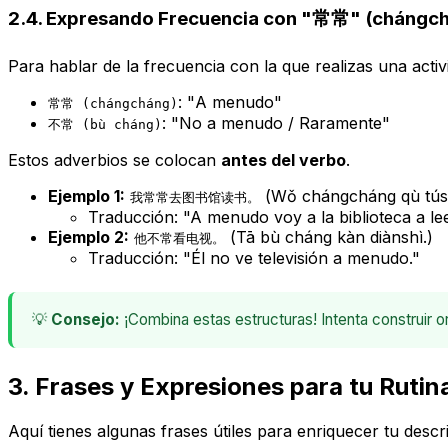
2.4. Expresando Frecuencia con "常常" (chángch
Para hablar de la frecuencia con la que realizas una activ
: "A menudo"
常常 (chángcháng)
: "No a menudo / Raramente"
不常 (bù cháng)
Estos adverbios se colocan
antes del verbo
.
Ejemplo 1:
(Wǒ chángcháng qù tús
我常常去图书馆读书。
Traducción: "A menudo voy a la biblioteca a lee
Ejemplo 2:
(Tā bù cháng kàn diànshì.)
他不常看电视。
Traducción: "Él no ve televisión a menudo."
💡
Consejo:
¡Combina estas estructuras! Intenta construir 
3. Frases y Expresiones para tu Rutina
Aquí tienes algunas frases útiles para enriquecer tu descr