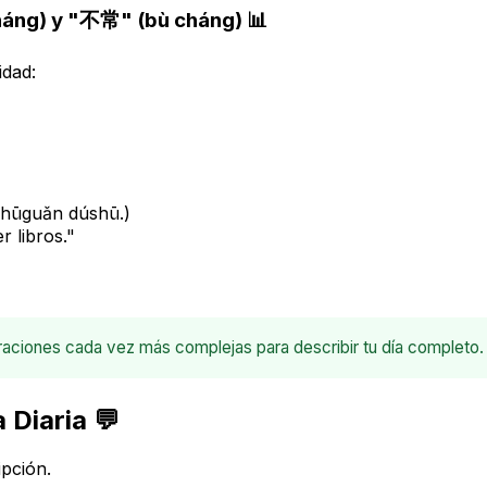
áng) y "不常" (bù cháng) 📊
idad:
hūguǎn dúshū.)
r libros."
oraciones cada vez más complejas para describir tu día completo.
 Diaria 💬
ipción.