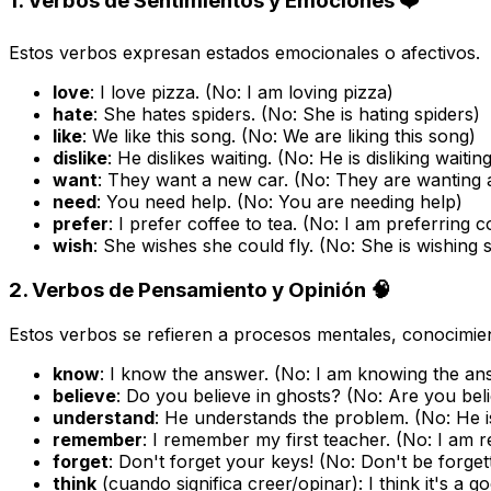
1. Verbos de Sentimientos y Emociones ❤️
Estos verbos expresan estados emocionales o afectivos.
love
:
I love pizza.
(No:
I am loving pizza
)
hate
:
She hates spiders.
(No:
She is hating spiders
)
like
:
We like this song.
(No:
We are liking this song
)
dislike
:
He dislikes waiting.
(No:
He is disliking waitin
want
:
They want a new car.
(No:
They are wanting 
need
:
You need help.
(No:
You are needing help
)
prefer
:
I prefer coffee to tea.
(No:
I am preferring c
wish
:
She wishes she could fly.
(No:
She is wishing 
2. Verbos de Pensamiento y Opinión 🧠
Estos verbos se refieren a procesos mentales, conocimie
know
:
I know the answer.
(No:
I am knowing the an
believe
:
Do you believe in ghosts?
(No:
Are you beli
understand
:
He understands the problem.
(No:
He 
remember
:
I remember my first teacher.
(No:
I am r
forget
:
Don't forget your keys!
(No:
Don't be forget
think
(cuando significa
creer/opinar
):
I think it's a g