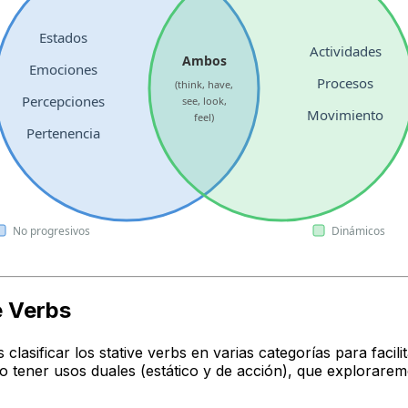
Estados
Actividades
Ambos
Emociones
Procesos
(think, have,
Percepciones
see, look,
Movimiento
feel)
Pertenencia
No progresivos
Dinámicos
e Verbs
clasificar los
stative verbs
en varias categorías para faci
 tener usos duales (estático y de acción), que explorarem