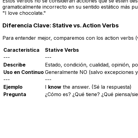
Estos verbos no se consideran acciones que se estén de
gramaticalmente incorrecto en su sentido estático más p
"I love chocolate."
Diferencia Clave: Stative vs. Action Verbs
Para entender mejor, comparemos con los
action verbs
(
Característica
Stative Verbs
---
---
Describe
Estado, condición, cualidad, opinión, p
Uso en Continuo
Generalmente NO (salvo excepciones y
---
---
Ejemplo
I
know
the answer.
(Sé la respuesta)
Pregunta
¿Cómo es? ¿Qué tiene? ¿Qué piensa/si