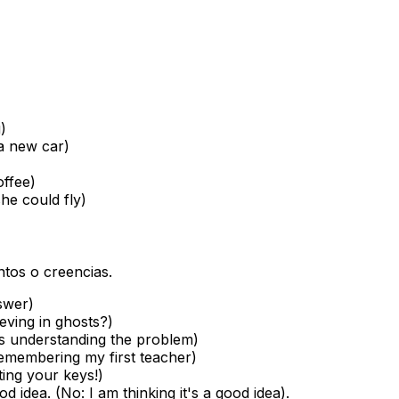
g
)
a new car
)
offee
)
she could fly
)
ntos o creencias.
swer
)
eving in ghosts?
)
is understanding the problem
)
emembering my first teacher
)
ting your keys!
)
ood idea.
(No:
I am thinking it's a good idea
).