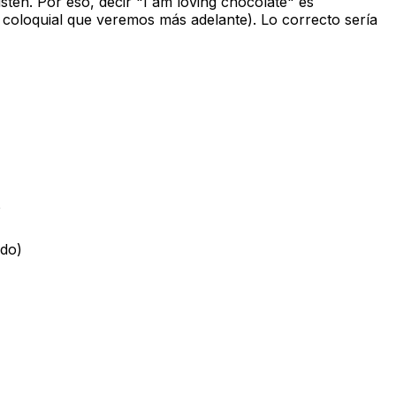
isten
. Por eso, decir "I am loving chocolate" es
coloquial que veremos más adelante). Lo correcto sería
o
ndo)