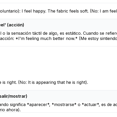
voluntario
):
I feel happy.
The fabric feels soft.
(No:
I am fee
eel' (acción)
l o la sensación táctil de algo, es estático. Cuando se refi
cción: *I'm feeling much better now.* (Me estoy sintiendo
 is right.
(No:
It is appearing that he is right
).
salir/mostrar)
uando significa *aparecer*, *mostrarse* o *actuar*, es de 
rio ahora).