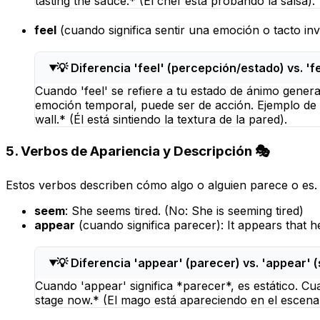
tasting the sauce.* (El chef está probando la salsa).
feel
(cuando significa
sentir una emoción
o
tacto in
💡 Diferencia 'feel' (percepción/estado) vs. 'f
Cuando 'feel' se refiere a tu estado de ánimo genera
emoción temporal, puede ser de acción. Ejemplo de a
wall.* (Él está sintiendo la textura de la pared).
5. Verbos de Apariencia y Descripción 🎭
Estos verbos describen cómo algo o alguien parece o es.
seem
:
She seems tired.
(No:
She is seeming tired
)
appear
(cuando significa
parecer
):
It appears that he
💡 Diferencia 'appear' (parecer) vs. 'appear' (
Cuando 'appear' significa *parecer*, es estático. C
stage now.* (El mago está apareciendo en el escena