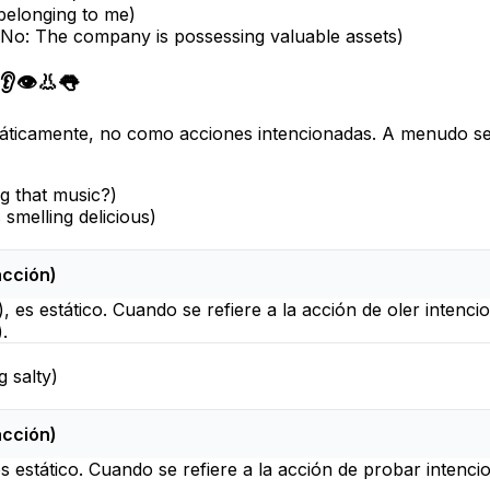
 belonging to me
)
No:
The company is possessing valuable assets
)
👂👁️👃👅
áticamente, no como acciones intencionadas. A menudo s
g that music?
)
 smelling delicious
)
acción)
, es estático. Cuando se refiere a la acción de oler intenc
.
g salty
)
acción)
 es estático. Cuando se refiere a la acción de probar intenc