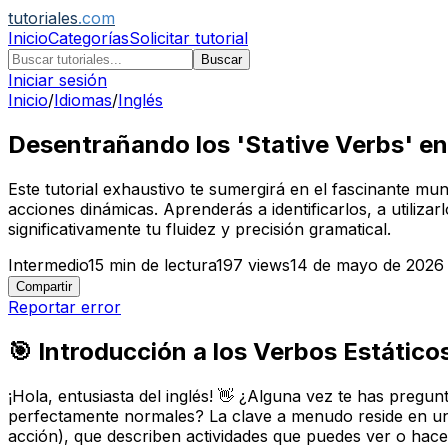
tutoriales
.com
Inicio
Categorías
Solicitar tutorial
Buscar
Iniciar sesión
Inicio
/
Idiomas
/
Inglés
Desentrañando los 'Stative Verbs' en
Este tutorial exhaustivo te sumergirá en el fascinante mu
acciones dinámicas. Aprenderás a identificarlos, a utili
significativamente tu fluidez y precisión gramatical.
Intermedio
15
min de lectura
197
views
14 de mayo de 2026
Compartir
Reportar error
🎯 Introducción a los Verbos Estático
¡Hola, entusiasta del inglés! 👋 ¿Alguna vez te has preg
perfectamente normales? La clave a menudo reside en un
acción), que describen actividades que puedes ver o hace