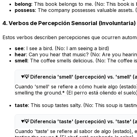
belong
:
This book belongs to me.
(No:
This book is
possess
:
The company possesses valuable assets.
(
4. Verbos de Percepción Sensorial (Involuntaria) 
Estos verbos describen percepciones que ocurren autom
see
:
I see a bird.
(No:
I am seeing a bird
)
hear
:
Can you hear that music?
(No:
Are you hearin
smell
:
The coffee smells delicious.
(No:
The coffee is
💡 Diferencia 'smell' (percepción) vs. 'smell' (
Cuando 'smell' se refiere a cómo huele algo (estado)
smelling the ground.* (El perro está oliendo el suelo)
taste
:
This soup tastes salty.
(No:
This soup is tastin
💡 Diferencia 'taste' (percepción) vs. 'taste' (
Cuando 'taste' se refiere al sabor de algo (estado),