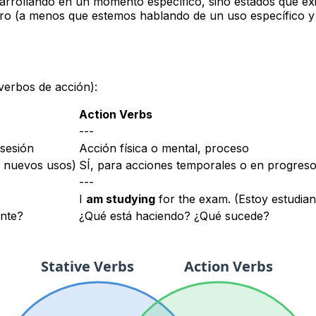
sarrollando en un momento específico, sino estados que
ex
uro (a menos que estemos hablando de un uso específico y 
verbos de acción):
Action Verbs
---
osesión
Acción física o mental, proceso
 nuevos usos)
SÍ, para acciones temporales o en progres
---
I
am studying
for the exam.
(Estoy estudia
ente?
¿Qué está haciendo? ¿Qué sucede?
Stative Verbs
Action Verbs