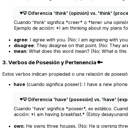
💡 Diferencia 'think' (opinión) vs. 'think' (pro
Cuando 'think' significa *creer* o *tener una opinión
Ejemplo de acción: *I am thinking about my plans f
agree
:
I agree with you.
(No:
I am agreeing with you
disagree
:
They disagree on that point.
(No:
They are
mean
:
What does this word mean?
(No:
What is thi
3. Verbos de Posesión y Pertenencia 🔑
Estos verbos indican propiedad o una relación de posesió
have
(cuando significa
poseer
):
I have a new phone
💡 Diferencia 'have' (posesión) vs. 'have' (ex
Cuando 'have' significa *poseer*, es estático. Cuand
acción: *I am having breakfast.* (Estoy desayunando
own
:
He owns three houses.
(No:
He is owning thr