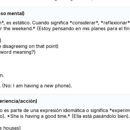
ceso mental)
*, es estático. Cuando significa *considerar*, *reflexionar
or the weekend.* (Estoy pensando en mis planes para el fi
)
 disagreeing on that point
)
s word meaning?
)
n.
.
(No:
I am having a new phone
).
periencia/acción)
o es parte de una expresión idiomática o significa *experim
). *She is having a good time.* (Ella está pasándolo bien).
ee houses
)