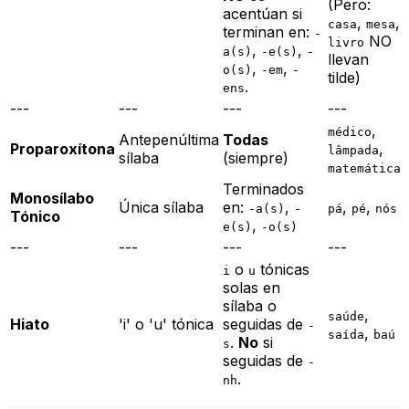
(Pero:
acentúan si
,
,
casa
mesa
terminan en:
-
NO
livro
,
,
a(s)
-e(s)
-
llevan
,
,
o(s)
-em
-
tilde)
.
ens
---
---
---
---
,
médico
Antepenúltima
Todas
Proparoxítona
,
lâmpada
sílaba
(siempre)
matemática
Terminados
Monosílabo
Única sílaba
en:
,
,
,
-a(s)
-
pá
pé
nós
Tónico
,
e(s)
-o(s)
---
---
---
---
o
tónicas
i
u
solas en
sílaba o
,
saúde
Hiato
'i' o 'u' tónica
seguidas de
-
,
saída
baú
.
No
si
s
seguidas de
-
.
nh