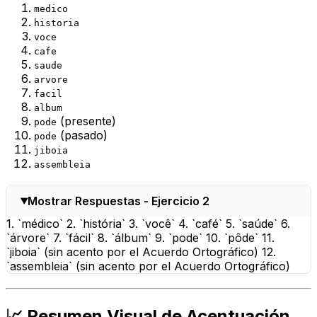
medico
historia
voce
cafe
saude
arvore
facil
album
(presente)
pode
(pasado)
pode
jiboia
assembleia
Mostrar Respuestas - Ejercicio 2
1. `médico` 2. `história` 3. `você` 4. `café` 5. `saúde` 6.
`árvore` 7. `fácil` 8. `álbum` 9. `pode` 10. `pôde` 11.
`jiboia` (sin acento por el Acuerdo Ortográfico) 12.
`assembleia` (sin acento por el Acuerdo Ortográfico)
📈 Resumen Visual de Acentuación