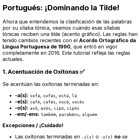
Portugués: ¡Dominando la Tilde!
Ahora que entendemos la clasificación de las palabras
por su sílaba tónica, veamos cuándo esas sílabas
tónicas reciben una tilde (acento gráfico). Las reglas han
tenido cambios recientes con el
Acordo Ortográfico da
Língua Portuguesa de 1990
, que entró en vigor
completamente en 2016. Este tutorial refleja las reglas
actuales.
1. Acentuación de Oxítonas ✅
Se acentúan las oxítonas terminadas en:
-a(s):
,
,
,
sofá
sofás
está
lá
-e(s):
,
,
,
café
cafés
você
vocês
-o(s):
,
,
,
avô
avós
cipó
cipós
-em/-ens:
,
,
também
parabéns
alguém
Excepciones / ¡Cuidado!
Las oxítonas terminadas en
o
no
se
-i(s)
-u(s)