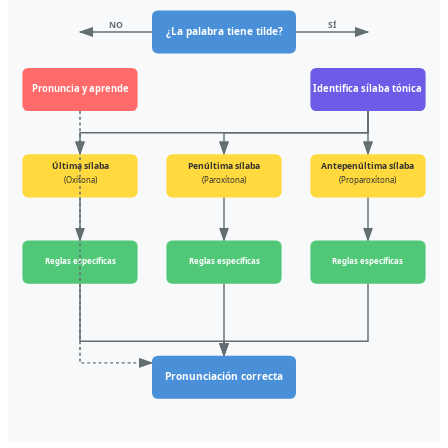
NO
SÍ
¿La palabra tiene tilde?
Pronuncia y aprende
Identifica sílaba tónica
Última sílaba
Penúltima sílaba
Antepenúltima sílaba
(Oxítona)
(Paroxítona)
(Proparoxítona)
Reglas específicas
Reglas específicas
Reglas específicas
Pronunciación correcta