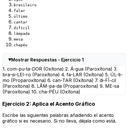
brasileiro
falar
último
cantar
difícil
lâmpada
mesa
chapéu
Mostrar Respuestas - Ejercicio 1
1. com-pu-ta-DOR (Oxítona) 2. Á-gua (Paroxítona) 3.
bra-si-LEI-ro (Paroxítona) 4. fa-LAR (Oxítona) 5. ÚL-ti-
mo (Proparoxítona) 6. can-TAR (Oxítona) 7. di-FÍ-cil
(Paroxítona) 8. LÂM-pa-da (Proparoxítona) 9. ME-sa
(Paroxítona) 10. cha-PÉU (Oxítona)
Ejercicio 2: Aplica el Acento Gráfico
Escribe las siguientes palabras añadiendo el acento
gráfico si es necesario. Si no lleva, déjala como está.