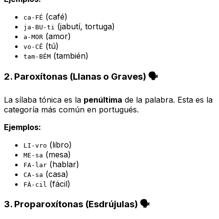
(café)
ca-FÉ
(jabutí, tortuga)
ja-BU-ti
(amor)
a-MOR
(tú)
vo-CÊ
(también)
tam-BÉM
2. Paroxítonas (Llanas o Graves) 🗣️
La sílaba tónica es la
penúltima
de la palabra. Esta es la
categoría más común en portugués.
Ejemplos:
(libro)
LI-vro
(mesa)
ME-sa
(hablar)
FA-lar
(casa)
CA-sa
(fácil)
FÁ-cil
3. Proparoxítonas (Esdrújulas) 🗣️