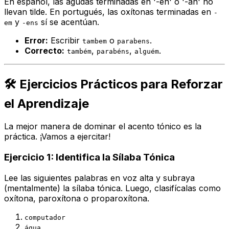
En español, las agudas terminadas en '-en' o '-an' no
llevan tilde. En portugués, las oxítonas terminadas en
-
y
sí se acentúan.
em
-ens
Error:
Escribir
o
.
tambem
parabens
Correcto:
,
,
.
também
parabéns
alguém
🛠️ Ejercicios Prácticos para Reforzar
el Aprendizaje
La mejor manera de dominar el acento tónico es la
práctica. ¡Vamos a ejercitar!
Ejercicio 1: Identifica la Sílaba Tónica
Lee las siguientes palabras en voz alta y subraya
(mentalmente) la sílaba tónica. Luego, clasifícalas como
oxítona, paroxítona o proparoxítona.
computador
água