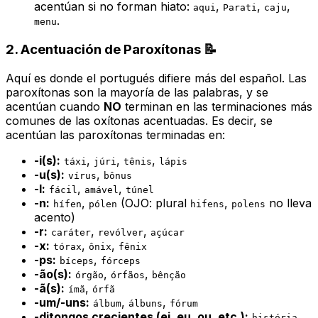
acentúan si no forman hiato:
,
,
,
aqui
Parati
caju
.
menu
2. Acentuación de Paroxítonas 📝
Aquí es donde el portugués difiere más del español. Las
paroxítonas son la mayoría de las palabras, y se
acentúan cuando
NO
terminan en las terminaciones más
comunes de las oxítonas acentuadas. Es decir, se
acentúan las paroxítonas terminadas en:
-i(s):
,
,
,
táxi
júri
tênis
lápis
-u(s):
,
vírus
bônus
-l:
,
,
fácil
amável
túnel
-n:
,
(OJO: plural
,
no lleva
hífen
pólen
hifens
polens
acento)
-r:
,
,
caráter
revólver
açúcar
-x:
,
,
tórax
ônix
fênix
-ps:
,
bíceps
fórceps
-ão(s):
,
,
órgão
órfãos
bênção
-ã(s):
,
ímã
órfã
-um/-uns:
,
,
álbum
álbuns
fórum
-ditongos crecientes (ei, eu, ou, etc.):
,
história