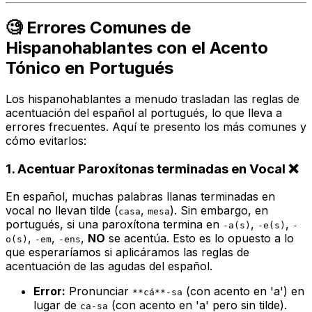
🧐 Errores Comunes de
Hispanohablantes con el Acento
Tónico en Portugués
Los hispanohablantes a menudo trasladan las reglas de
acentuación del español al portugués, lo que lleva a
errores frecuentes. Aquí te presento los más comunes y
cómo evitarlos:
1. Acentuar Paroxítonas terminadas en Vocal ❌
En español, muchas palabras llanas terminadas en
vocal no llevan tilde (
,
). Sin embargo, en
casa
mesa
portugués, si una paroxítona termina en
,
,
-a(s)
-e(s)
-
,
,
,
NO
se acentúa. Esto es lo opuesto a lo
o(s)
-em
-ens
que esperaríamos si aplicáramos las reglas de
acentuación de las agudas del español.
Error:
Pronunciar
(con acento en 'a') en
**cá**-sa
lugar de
(con acento en 'a' pero sin tilde).
ca-sa