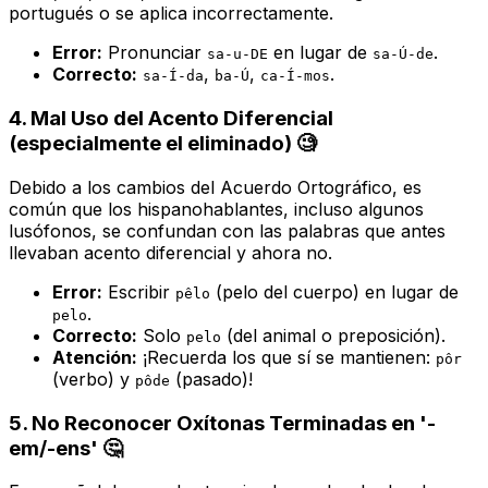
portugués o se aplica incorrectamente.
Error:
Pronunciar
en lugar de
.
sa-u-DE
sa-Ú-de
Correcto:
,
,
.
sa-Í-da
ba-Ú
ca-Í-mos
4. Mal Uso del Acento Diferencial
(especialmente el eliminado) 🧐
Debido a los cambios del Acuerdo Ortográfico, es
común que los hispanohablantes, incluso algunos
lusófonos, se confundan con las palabras que antes
llevaban acento diferencial y ahora no.
Error:
Escribir
(pelo del cuerpo) en lugar de
pêlo
.
pelo
Correcto:
Solo
(del animal o preposición).
pelo
Atención:
¡Recuerda los que sí se mantienen:
pôr
(verbo) y
(pasado)!
pôde
5. No Reconocer Oxítonas Terminadas en '-
em/-ens' 🤔