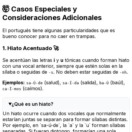
🤯 Casos Especiales y
Consideraciones Adicionales
El portugués tiene algunas particularidades que es
bueno conocer para no caer en trampas.
1. Hiato Acentuado 🚀
Se acentúan las letras
i
y
u
tónicas cuando forman hiato
con una vocal anterior, siempre que estén solas en la
sílaba o seguidas de
. No deben estar seguidas de
.
-s
-nh
Ejemplos:
(salud),
(salida),
(baúl),
sa-Ú-de
sa-Í-da
ba-Ú
(caímos).
ca-Í-mos
¿Qué es un hiato?
Un hiato ocurre cuando dos vocales que normalmente
estarían juntas se separan para formar sílabas distintas.
Por ejemplo, en `sa-ú-de`, la `a` y la `u` forman sílabas
separadas. Si fueran diptongo, formarían una sola