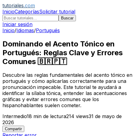
tutoriales
.com
Inicio
Categorías
Solicitar tutorial
Buscar
Iniciar sesión
Inicio
/
Idiomas
/
Portugués
Dominando el Acento Tónico en
Portugués: Reglas Clave y Errores
Comunes 🇧🇷🇵🇹
Descubre las reglas fundamentales del acento tónico en
portugués y cómo aplicarlas correctamente para una
pronunciación impecable. Este tutorial te ayudará a
identificar la sílaba tónica, entender las acentuaciones
gráficas y evitar errores comunes que los
hispanohablantes suelen cometer.
Intermedio
18
min de lectura
214
views
31 de mayo de
2026
Compartir
Reportar error