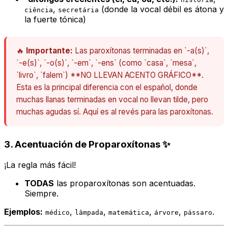
,
(donde la vocal débil es átona y
ciência
secretária
la fuerte tónica)
🔥
Importante:
Las paroxítonas terminadas en `-a(s)`,
`-e(s)`, `-o(s)`, `-em`, `-ens` (como `casa`, `mesa`,
`livro`, `falem`) **NO LLEVAN ACENTO GRÁFICO**.
Esta es la principal diferencia con el español, donde
muchas llanas terminadas en vocal no llevan tilde, pero
muchas agudas sí. Aquí es al revés para las paroxítonas.
3. Acentuación de Proparoxítonas ✨
¡La regla más fácil!
TODAS
las proparoxítonas son acentuadas.
Siempre.
Ejemplos:
,
,
,
,
.
médico
lâmpada
matemática
árvore
pássaro