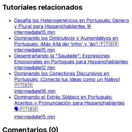
Tutoriales relacionados
Desafía los Heterogenéricos en Portugués: Género
y Plural para Hispanohablantes 🎯
intermediate
15
min
Dominando los Diminutivos y Aumentativos en
Portugués: ¡Más Allá del 'inho' y 'ão'! 🇵🇹🇧🇷
intermediate
15
min
Desentrañando la "Saudade": Expresiones
Emocionales en Portugués para Hispanohablantes
intermediate
12
min
Dominando los Conectores Discursivos en
Portugués: ¡Conecta tus Ideas como un Nativo!
🇵🇹🇧🇷
intermediate
18
min
Dominando el Estrés Silábico en Portugués:
Acentos y Pronunciación para Hispanohablantes
🗣️🇵🇹🇧🇷
intermediate
15
min
Comentarios
(
0
)