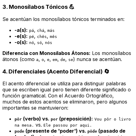
3. Monosílabos Tónicos 💪
Se acentúan los monosílabos tónicos terminados en:
-a(s):
,
,
pá
chá
más
-e(s):
,
,
pé
chês
mês
-o(s):
,
,
nó
só
nós
Diferencia con Monosílabos Átonos:
Los monosílabos
átonos (como
,
,
,
,
,
) nunca se acentúan.
a
o
e
em
de
se
4. Diferenciales (Acento Diferencial) 🔄
El acento diferencial se utiliza para distinguir palabras
que se escriben igual pero tienen diferente significado o
función gramatical. Con el Acuerdo Ortográfico,
muchos de estos acentos se eliminaron, pero algunos
importantes se mantuvieron:
(verbo) vs.
(preposición):
pôr
por
Vou pôr o livro
vs.
na mesa.
Ele passou por aqui.
(presente de 'poder') vs.
(pasado de
pode
pôde