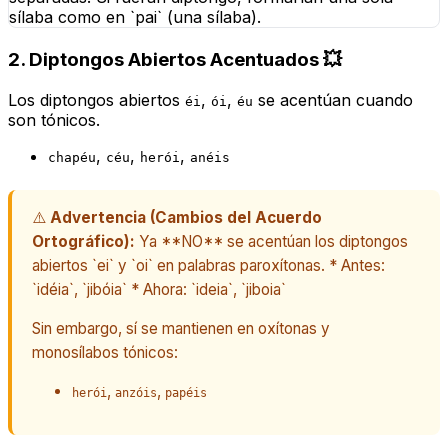
sílaba como en `pai` (una sílaba).
2. Diptongos Abiertos Acentuados 💥
Los diptongos abiertos
,
,
se acentúan cuando
éi
ói
éu
son tónicos.
,
,
,
chapéu
céu
herói
anéis
⚠️
Advertencia (Cambios del Acuerdo
Ortográfico):
Ya **NO** se acentúan los diptongos
abiertos `ei` y `oi` en palabras paroxítonas. * Antes:
`idéia`, `jibóia` * Ahora: `ideia`, `jiboia`
Sin embargo, sí se mantienen en oxítonas y
monosílabos tónicos:
,
,
herói
anzóis
papéis