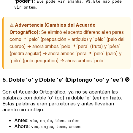
'poder'):
vs.
Ele pode vir amanhã.
Ele não pôde
vir ontem.
⚠️
Advertencia (Cambios del Acuerdo
Ortográfico):
Se eliminó el acento diferencial en pares
como: * `pelo` (preposición + artículo) y `pêlo` (pelo del
cuerpo) -> ahora ambos `pelo` * `pera` (fruta) y `pêra`
(piedra angular) -> ahora ambos `pera` * `polo` (palo) y
`pólo` (polo geográfico) -> ahora ambos `polo`
5. Doble 'o' y Doble 'e' (Diptongo 'oo' y 'ee') 🚫
Con el Acuerdo Ortográfico, ya no se acentúan las
palabras con doble 'o' (oo) ni doble 'e' (ee) en hiato.
Estas palabras eran paroxítonas y antes llevaban
acento circunflejo.
Antes:
,
,
,
vôo
enjôo
lêem
crêem
Ahora:
,
,
,
voo
enjoo
leem
creem