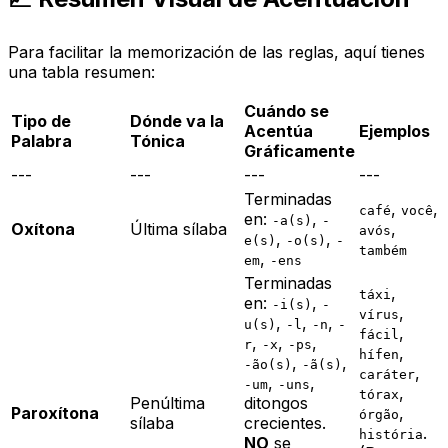
Para facilitar la memorización de las reglas, aquí tienes
una tabla resumen:
Cuándo se
Tipo de
Dónde va la
Acentúa
Ejemplos
Palabra
Tónica
Gráficamente
---
---
---
---
Terminadas
,
,
café
você
en:
,
-a(s)
-
Oxítona
Última sílaba
,
avós
,
,
e(s)
-o(s)
-
também
,
em
-ens
Terminadas
,
táxi
en:
,
-i(s)
-
,
vírus
,
,
,
u(s)
-l
-n
-
,
fácil
,
,
,
r
-x
-ps
,
hífen
,
,
-ão(s)
-ã(s)
,
caráter
,
,
-um
-uns
,
tórax
Penúltima
ditongos
Paroxítona
,
órgão
sílaba
crecientes.
.
história
NO
se