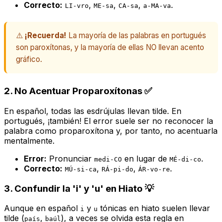
Correcto:
,
,
,
.
LI-vro
ME-sa
CA-sa
a-MA-va
⚠️
¡Recuerda!
La mayoría de las palabras en portugués
son paroxítonas, y la mayoría de ellas NO llevan acento
gráfico.
2. No Acentuar Proparoxítonas ✅
En español, todas las esdrújulas llevan tilde. En
portugués, ¡también! El error suele ser no reconocer la
palabra como proparoxítona y, por tanto, no acentuarla
mentalmente.
Error:
Pronunciar
en lugar de
.
medi-CO
MÉ-di-co
Correcto:
,
,
.
MÚ-si-ca
RÁ-pi-do
ÁR-vo-re
3. Confundir la 'i' y 'u' en Hiato 💡
Aunque en español
y
tónicas en hiato suelen llevar
i
u
tilde (
,
), a veces se olvida esta regla en
país
baúl