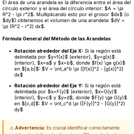
El área de una arandela es la diferencia entre el área del
círculo exterior y el área del círculo interior: $A = \pi
R^2 - \pi r^2$. Multiplicando esto por el grosor $dx$ (o
$dy$) obtenemos el volumen de una arandela: $dV =
\pi (R^2 - r^2) dx$.
Fórmula General del Método de las Arandelas
Rotación alrededor del Eje X:
Si la región está
delimitada por $y=f(x)$ (exterior), $y=g(x)$
(interior), $x=a$ y $x=b$, donde $f(x) \ge g(x)$
en $[a,b]$: $V = \int_a^b \pi ([f(x)]^2 - [g(x)]^2)
dx$
Rotación alrededor del Eje Y:
Si la región está
delimitada por $x=F(y)$ (exterior), $x=G(y)$
(interior), $y=c$ y $y=d$, donde $F(y) \ge G(y)$
en $[c,d]$: $V = \int_c^d \pi ([F(y)]^2 - [G(y)]^2)
dy$
⚠️
Advertencia:
Es crucial identificar correctamente