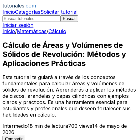
tutoriales
.com
Inicio
Categorías
Solicitar tutorial
Buscar
Iniciar sesión
Inicio
/
Matemáticas
/
Cálculo
Cálculo de Áreas y Volúmenes de
Sólidos de Revolución: Métodos y
Aplicaciones Prácticas
Este tutorial te guiará a través de los conceptos
fundamentales para calcular áreas y volúmenes de
sólidos de revolución. Aprenderás a aplicar los métodos
de discos, arandelas y capas cilíndricas con ejemplos
claros y prácticos. Es una herramienta esencial para
estudiantes y profesionales que deseen fortalecer sus
habilidades en cálculo.
Intermedio
18
min de lectura
709
views
14 de mayo de
2026
Compartir