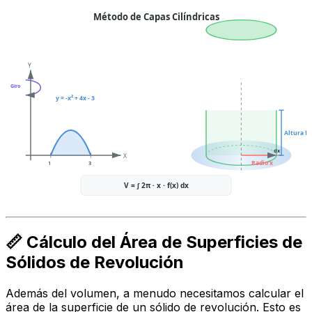
Método de Capas Cilíndricas
Y
Giro
y = -x² + 4x - 3
Altura f(x
dx
X
Radio x
1
3
V = ∫ 2π · x · f(x) dx
📏 Cálculo del Área de Superficies de
Sólidos de Revolución
Además del volumen, a menudo necesitamos calcular el
área de la superficie de un sólido de revolución. Esto es