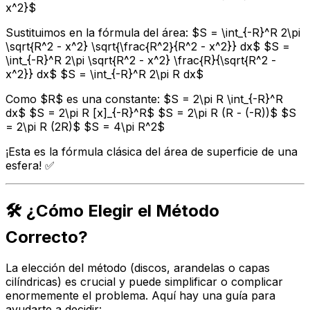
x^2}$
Sustituimos en la fórmula del área: $S = \int_{-R}^R 2\pi
\sqrt{R^2 - x^2} \sqrt{\frac{R^2}{R^2 - x^2}} dx$ $S =
\int_{-R}^R 2\pi \sqrt{R^2 - x^2} \frac{R}{\sqrt{R^2 -
x^2}} dx$ $S = \int_{-R}^R 2\pi R dx$
Como $R$ es una constante: $S = 2\pi R \int_{-R}^R
dx$ $S = 2\pi R [x]_{-R}^R$ $S = 2\pi R (R - (-R))$ $S
= 2\pi R (2R)$ $S = 4\pi R^2$
¡Esta es la fórmula clásica del área de superficie de una
esfera! ✅
🛠️ ¿Cómo Elegir el Método
Correcto?
La elección del método (discos, arandelas o capas
cilíndricas) es crucial y puede simplificar o complicar
enormemente el problema. Aquí hay una guía para
ayudarte a decidir: