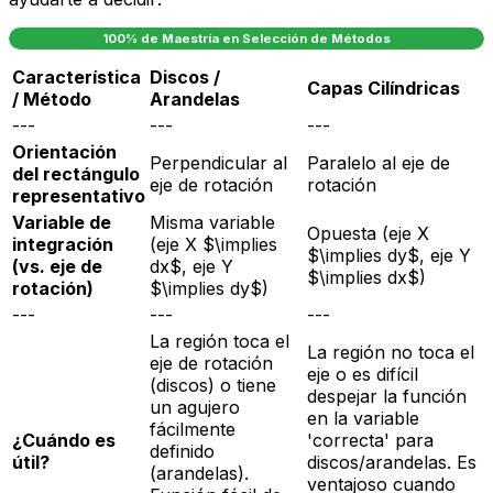
100% de Maestría en Selección de Métodos
Característica
Discos /
Capas Cilíndricas
/ Método
Arandelas
---
---
---
Orientación
Perpendicular al
Paralelo al eje de
del rectángulo
eje de rotación
rotación
representativo
Variable de
Misma variable
Opuesta (eje X
integración
(eje X $\implies
$\implies dy$, eje Y
(vs. eje de
dx$, eje Y
$\implies dx$)
rotación)
$\implies dy$)
---
---
---
La región toca el
La región no toca el
eje de rotación
eje o es difícil
(discos) o tiene
despejar la función
un agujero
en la variable
fácilmente
¿Cuándo es
'correcta' para
definido
útil?
discos/arandelas. Es
(arandelas).
ventajoso cuando