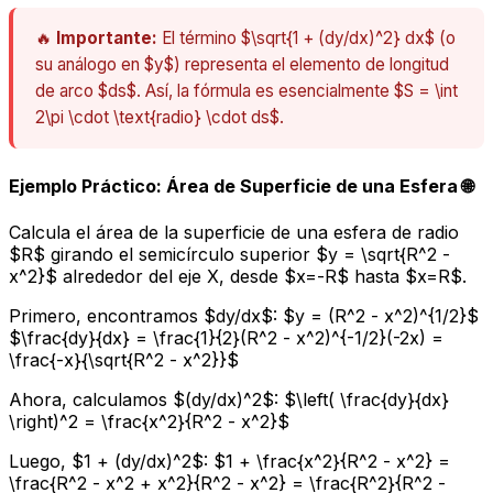
🔥
Importante:
El término $\sqrt{1 + (dy/dx)^2} dx$ (o
su análogo en $y$) representa el elemento de longitud
de arco $ds$. Así, la fórmula es esencialmente $S = \int
2\pi \cdot \text{radio} \cdot ds$.
Ejemplo Práctico: Área de Superficie de una Esfera 🌐
Calcula el área de la superficie de una esfera de radio
$R$ girando el semicírculo superior $y = \sqrt{R^2 -
x^2}$ alrededor del eje X, desde $x=-R$ hasta $x=R$.
Primero, encontramos $dy/dx$: $y = (R^2 - x^2)^{1/2}$
$\frac{dy}{dx} = \frac{1}{2}(R^2 - x^2)^{-1/2}(-2x) =
\frac{-x}{\sqrt{R^2 - x^2}}$
Ahora, calculamos $(dy/dx)^2$: $\left( \frac{dy}{dx}
\right)^2 = \frac{x^2}{R^2 - x^2}$
Luego, $1 + (dy/dx)^2$: $1 + \frac{x^2}{R^2 - x^2} =
\frac{R^2 - x^2 + x^2}{R^2 - x^2} = \frac{R^2}{R^2 -