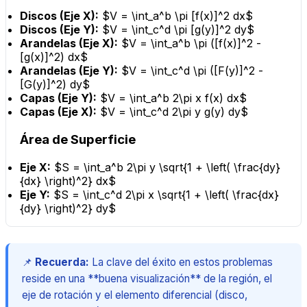
Discos (Eje X):
$V = \int_a^b \pi [f(x)]^2 dx$
Discos (Eje Y):
$V = \int_c^d \pi [g(y)]^2 dy$
Arandelas (Eje X):
$V = \int_a^b \pi ([f(x)]^2 -
[g(x)]^2) dx$
Arandelas (Eje Y):
$V = \int_c^d \pi ([F(y)]^2 -
[G(y)]^2) dy$
Capas (Eje Y):
$V = \int_a^b 2\pi x f(x) dx$
Capas (Eje X):
$V = \int_c^d 2\pi y g(y) dy$
Área de Superficie
Eje X:
$S = \int_a^b 2\pi y \sqrt{1 + \left( \frac{dy}
{dx} \right)^2} dx$
Eje Y:
$S = \int_c^d 2\pi x \sqrt{1 + \left( \frac{dx}
{dy} \right)^2} dy$
📌
Recuerda:
La clave del éxito en estos problemas
reside en una **buena visualización** de la región, el
eje de rotación y el elemento diferencial (disco,