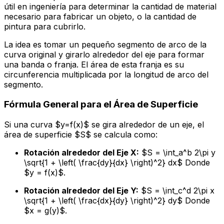
útil en ingeniería para determinar la cantidad de material
necesario para fabricar un objeto, o la cantidad de
pintura para cubrirlo.
La idea es tomar un pequeño segmento de arco de la
curva original y girarlo alrededor del eje para formar
una
banda
o
franja
. El área de esta franja es su
circunferencia multiplicada por la longitud de arco del
segmento.
Fórmula General para el Área de Superficie
Si una curva $y=f(x)$ se gira alrededor de un eje, el
área de superficie $S$ se calcula como:
Rotación alrededor del Eje X:
$S = \int_a^b 2\pi y
\sqrt{1 + \left( \frac{dy}{dx} \right)^2} dx$ Donde
$y = f(x)$.
Rotación alrededor del Eje Y:
$S = \int_c^d 2\pi x
\sqrt{1 + \left( \frac{dx}{dy} \right)^2} dy$ Donde
$x = g(y)$.