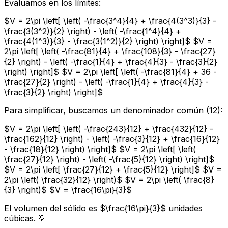
Evaluamos en los límites:
$V = 2\pi \left[ \left( -\frac{3^4}{4} + \frac{4(3^3)}{3} -
\frac{3(3^2)}{2} \right) - \left( -\frac{1^4}{4} +
\frac{4(1^3)}{3} - \frac{3(1^2)}{2} \right) \right]$ $V =
2\pi \left[ \left( -\frac{81}{4} + \frac{108}{3} - \frac{27}
{2} \right) - \left( -\frac{1}{4} + \frac{4}{3} - \frac{3}{2}
\right) \right]$ $V = 2\pi \left[ \left( -\frac{81}{4} + 36 -
\frac{27}{2} \right) - \left( -\frac{1}{4} + \frac{4}{3} -
\frac{3}{2} \right) \right]$
Para simplificar, buscamos un denominador común (12):
$V = 2\pi \left[ \left( -\frac{243}{12} + \frac{432}{12} -
\frac{162}{12} \right) - \left( -\frac{3}{12} + \frac{16}{12}
- \frac{18}{12} \right) \right]$ $V = 2\pi \left[ \left(
\frac{27}{12} \right) - \left( -\frac{5}{12} \right) \right]$
$V = 2\pi \left[ \frac{27}{12} + \frac{5}{12} \right]$ $V =
2\pi \left( \frac{32}{12} \right)$ $V = 2\pi \left( \frac{8}
{3} \right)$ $V = \frac{16\pi}{3}$
El volumen del sólido es $\frac{16\pi}{3}$ unidades
cúbicas. 💡