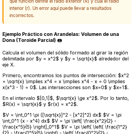
qué función define el radio exterior (R) y cuál el radio
interior (r). Un error aquí puede llevar a resultados
incorrectos.
Ejemplo Práctico con Arandelas: Volumen de una
Dona (Toroide Parcial) 🍩
Calcula el volumen del sólido formado al girar la región
delimitada por $y = x^2$ y $y = \sqrt{x}$ alrededor del
eje X.
Primero, encontramos los puntos de intersección: $x^2
= \sqrt{x} \implies x^4 = x \implies x^4 - x = 0 \implies
x(x^3 - 1) = 0$. Las intersecciones son $x=0$ y $x=1$.
En el intervalo $[0,1]$, $\sqrt{x} \ge x^2$. Por lo tanto,
$R(x) = \sqrt{x}$ y $r(x) = x^2$.
$V = \int_0^1 \pi ([\sqrt{x}]^2 - [x^2]^2) dx$ $V = \pi
\int_0^1 (x - x^4) dx$ $V = \pi \left[ \frac{x^2}{2} -
\frac{x^5}{5} \right]_0^1$ $V = \pi \left( \left( \frac{1^2}
{2} - \frac{1^5}{5} \right) - \left( \frac{0^2}{2} -