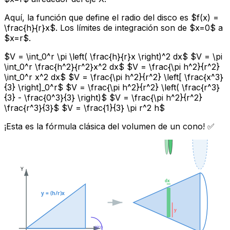
Aquí, la función que define el radio del disco es $f(x) =
\frac{h}{r}x$. Los límites de integración son de $x=0$ a
$x=r$.
$V = \int_0^r \pi \left( \frac{h}{r}x \right)^2 dx$ $V = \pi
\int_0^r \frac{h^2}{r^2}x^2 dx$ $V = \frac{\pi h^2}{r^2}
\int_0^r x^2 dx$ $V = \frac{\pi h^2}{r^2} \left[ \frac{x^3}
{3} \right]_0^r$ $V = \frac{\pi h^2}{r^2} \left( \frac{r^3}
{3} - \frac{0^3}{3} \right)$ $V = \frac{\pi h^2}{r^2}
\frac{r^3}{3}$ $V = \frac{1}{3} \pi r^2 h$
¡Esta es la fórmula clásica del volumen de un cono! ✅
Y
dx
y = (h/r)x
y
giro