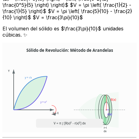
\frac{0^5}{5} \right) \right)$ $V = \pi \left( \frac{1}{2} -
\frac{1}{5} \right)$ $V = \pi \left( \frac{5}{10} - \frac{2}
{10} \right)$ $V = \frac{3\pi}{10}$
El volumen del sólido es $\frac{3\pi}{10}$ unidades
cúbicas. ✨
Sólido de Revolución: Método de Arandelas
Y
y = √x
R(x)
y = x²
Eje X
r(x)
V = π ∫ [R(x)² - r(x)²] dx
dx