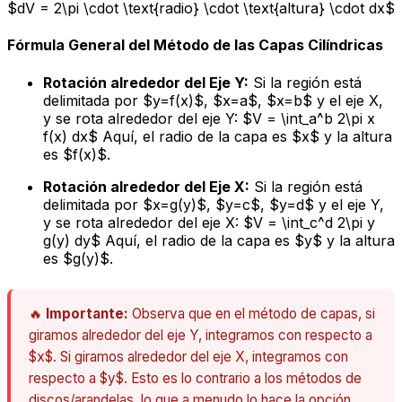
$dV = 2\pi \cdot \text{radio} \cdot \text{altura} \cdot dx$
Fórmula General del Método de las Capas Cilíndricas
Rotación alrededor del Eje Y:
Si la región está
delimitada por $y=f(x)$, $x=a$, $x=b$ y el eje X,
y se rota alrededor del eje Y: $V = \int_a^b 2\pi x
f(x) dx$ Aquí, el radio de la capa es $x$ y la altura
es $f(x)$.
Rotación alrededor del Eje X:
Si la región está
delimitada por $x=g(y)$, $y=c$, $y=d$ y el eje Y,
y se rota alrededor del eje X: $V = \int_c^d 2\pi y
g(y) dy$ Aquí, el radio de la capa es $y$ y la altura
es $g(y)$.
🔥
Importante:
Observa que en el método de capas, si
giramos alrededor del eje Y, integramos con respecto a
$x$. Si giramos alrededor del eje X, integramos con
respecto a $y$. Esto es lo contrario a los métodos de
discos/arandelas, lo que a menudo lo hace la opción