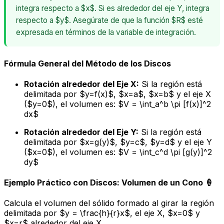
integra respecto a $x$. Si es alrededor del eje Y, integra
respecto a $y$. Asegúrate de que la función $R$ esté
expresada en términos de la variable de integración.
Fórmula General del Método de los Discos
Rotación alrededor del Eje X:
Si la región está
delimitada por $y=f(x)$, $x=a$, $x=b$ y el eje X
($y=0$), el volumen es: $V = \int_a^b \pi [f(x)]^2
dx$
Rotación alrededor del Eje Y:
Si la región está
delimitada por $x=g(y)$, $y=c$, $y=d$ y el eje Y
($x=0$), el volumen es: $V = \int_c^d \pi [g(y)]^2
dy$
Ejemplo Práctico con Discos: Volumen de un Cono 🍦
Calcula el volumen del sólido formado al girar la región
delimitada por $y = \frac{h}{r}x$, el eje X, $x=0$ y
$x=r$ alrededor del eje X.