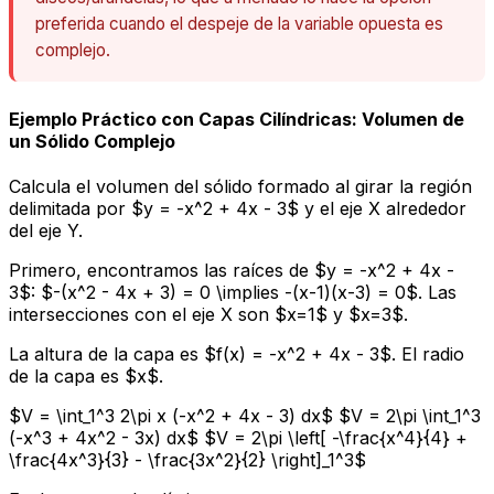
preferida cuando el despeje de la variable opuesta es
complejo.
Ejemplo Práctico con Capas Cilíndricas: Volumen de
un Sólido Complejo
Calcula el volumen del sólido formado al girar la región
delimitada por $y = -x^2 + 4x - 3$ y el eje X alrededor
del eje Y.
Primero, encontramos las raíces de $y = -x^2 + 4x -
3$: $-(x^2 - 4x + 3) = 0 \implies -(x-1)(x-3) = 0$. Las
intersecciones con el eje X son $x=1$ y $x=3$.
La altura de la capa es $f(x) = -x^2 + 4x - 3$. El radio
de la capa es $x$.
$V = \int_1^3 2\pi x (-x^2 + 4x - 3) dx$ $V = 2\pi \int_1^3
(-x^3 + 4x^2 - 3x) dx$ $V = 2\pi \left[ -\frac{x^4}{4} +
\frac{4x^3}{3} - \frac{3x^2}{2} \right]_1^3$