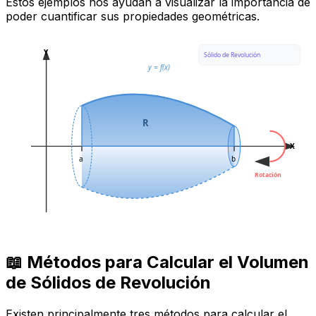
Estos ejemplos nos ayudan a visualizar la importancia de
poder cuantificar sus propiedades geométricas.
Y
Sólido de Revolución
y = f(x)
R
X
a
b
Rotación
📖 Métodos para Calcular el Volumen
de Sólidos de Revolución
Existen principalmente tres métodos para calcular el