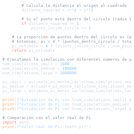
# Calcula la distancia al origen al cuadrado
        distance_squared = x**
2
 + y**
2
# Si el punto está dentro del círculo (radio 1)
if
 distance_squared <= 
1
:

            points_inside_circle += 
1
# La proporción de puntos dentro del círculo es (pi
# Entonces, pi = 4 * (puntos_dentro_circulo / total
    pi_estimate = 
4
 * (points_inside_circle / num_point
return
 pi_estimate

# Ejecutamos la simulación con diferentes números de pu
num_simulations_small = 
1000
num_simulations_medium = 
100000
num_simulations_large = 
1000000
pi_small = estimate_pi_monte_carlo(num_simulations_smal
pi_medium = estimate_pi_monte_carlo(num_simulations_med
pi_large = estimate_pi_monte_carlo(num_simulations_larg
print
(
f"Estimación de Pi con 
{num_simulations_small}
 pu
print
(
f"Estimación de Pi con 
{num_simulations_medium}
 p
print
(
f"Estimación de Pi con 
{num_simulations_large}
 pu
# Comparación con el valor real de Pi
import
print
(
f"Valor real de Pi: 
{math.pi}
"