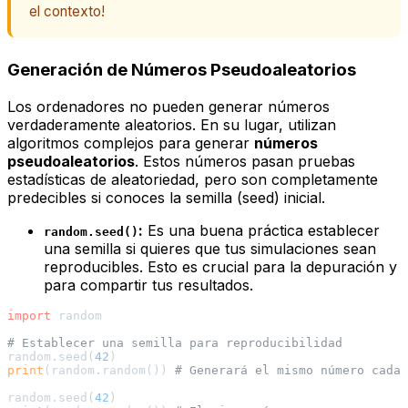
el contexto!
Generación de Números Pseudoaleatorios
Los ordenadores no pueden generar números
verdaderamente
aleatorios. En su lugar, utilizan
algoritmos complejos para generar
números
pseudoaleatorios
. Estos números pasan pruebas
estadísticas de aleatoriedad, pero son completamente
predecibles si conoces la
semilla
(seed) inicial.
:
Es una buena práctica establecer
random.seed()
una semilla si quieres que tus simulaciones sean
reproducibles. Esto es crucial para la depuración y
para compartir tus resultados.
import
 random

# Establecer una semilla para reproducibilidad
random.seed(
42
print
(random.random()) 
# Generará el mismo número cada 
random.seed(
42