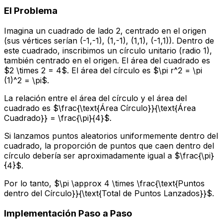
El Problema
Imagina un cuadrado de lado 2, centrado en el origen
(sus vértices serían (-1,-1), (1,-1), (1,1), (-1,1)). Dentro de
este cuadrado, inscribimos un círculo unitario (radio 1),
también centrado en el origen. El área del cuadrado es
$2 \times 2 = 4$. El área del círculo es $\pi r^2 = \pi
(1)^2 = \pi$.
La relación entre el área del círculo y el área del
cuadrado es $\frac{\text{Área Círculo}}{\text{Área
Cuadrado}} = \frac{\pi}{4}$.
Si lanzamos puntos aleatorios uniformemente dentro del
cuadrado, la proporción de puntos que caen dentro del
círculo debería ser aproximadamente igual a $\frac{\pi}
{4}$.
Por lo tanto, $\pi \approx 4 \times \frac{\text{Puntos
dentro del Círculo}}{\text{Total de Puntos Lanzados}}$.
Implementación Paso a Paso