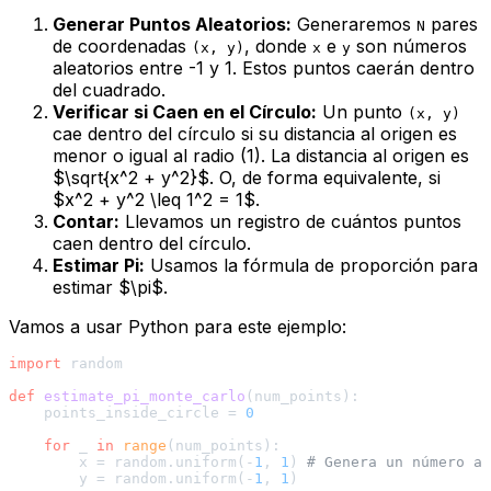
Generar Puntos Aleatorios:
Generaremos
pares
N
de coordenadas
, donde
e
son números
(x, y)
x
y
aleatorios entre -1 y 1. Estos puntos caerán dentro
del cuadrado.
Verificar si Caen en el Círculo:
Un punto
(x, y)
cae dentro del círculo si su distancia al origen es
menor o igual al radio (1). La distancia al origen es
$\sqrt{x^2 + y^2}$. O, de forma equivalente, si
$x^2 + y^2 \leq 1^2 = 1$.
Contar:
Llevamos un registro de cuántos puntos
caen dentro del círculo.
Estimar Pi:
Usamos la fórmula de proporción para
estimar $\pi$.
Vamos a usar Python para este ejemplo:
import
 random

def
estimate_pi_monte_carlo
(
num_points
):

    points_inside_circle = 
0
for
 _ 
in
range
(num_points):

        x = random.uniform(-
1
, 
1
) 
# Genera un número al
        y = random.uniform(-
1
, 
1
)
