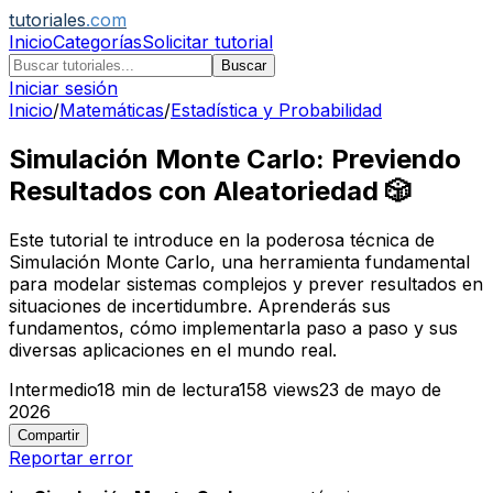
tutoriales
.com
Inicio
Categorías
Solicitar tutorial
Buscar
Iniciar sesión
Inicio
/
Matemáticas
/
Estadística y Probabilidad
Simulación Monte Carlo: Previendo
Resultados con Aleatoriedad 🎲
Este tutorial te introduce en la poderosa técnica de
Simulación Monte Carlo, una herramienta fundamental
para modelar sistemas complejos y prever resultados en
situaciones de incertidumbre. Aprenderás sus
fundamentos, cómo implementarla paso a paso y sus
diversas aplicaciones en el mundo real.
Intermedio
18
min de lectura
158
views
23 de mayo de
2026
Compartir
Reportar error