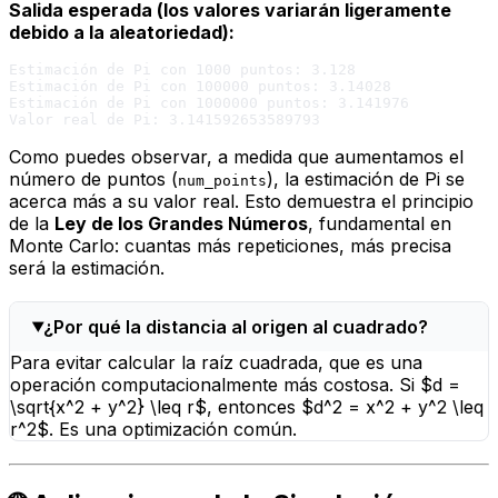
Salida esperada (los valores variarán ligeramente
debido a la aleatoriedad):
Estimación de Pi con 1000 puntos: 3.128

Estimación de Pi con 100000 puntos: 3.14028

Estimación de Pi con 1000000 puntos: 3.141976

Como puedes observar, a medida que aumentamos el
número de puntos (
), la estimación de Pi se
num_points
acerca más a su valor real. Esto demuestra el principio
de la
Ley de los Grandes Números
, fundamental en
Monte Carlo: cuantas más repeticiones, más precisa
será la estimación.
¿Por qué la distancia al origen al cuadrado?
Para evitar calcular la raíz cuadrada, que es una
operación computacionalmente más costosa. Si $d =
\sqrt{x^2 + y^2} \leq r$, entonces $d^2 = x^2 + y^2 \leq
r^2$. Es una optimización común.