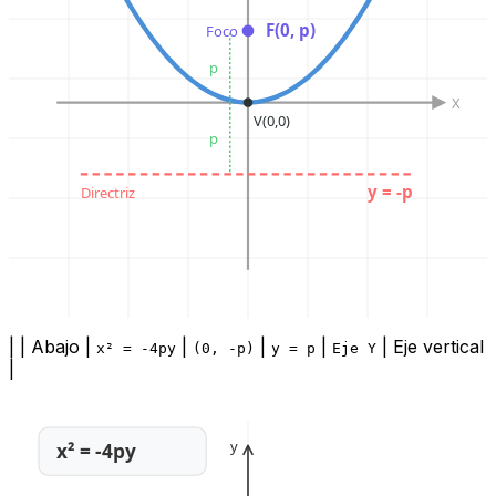
F(0, p)
Foco
p
X
V(0,0)
p
y = -p
Directriz
| | Abajo |
|
|
|
| Eje vertical
x² = -4py
(0, -p)
y = p
Eje Y
|
y
x² = -4py