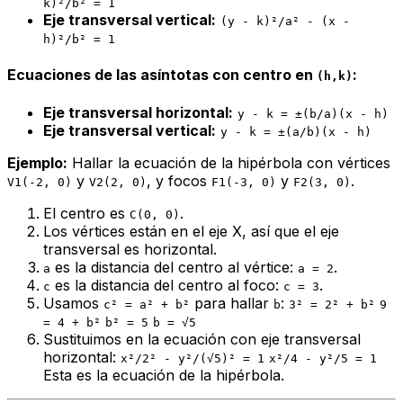
k)²/b² = 1
Eje transversal vertical:
(y - k)²/a² - (x -
h)²/b² = 1
Ecuaciones de las asíntotas con centro en
:
(h,k)
Eje transversal horizontal:
y - k = ±(b/a)(x - h)
Eje transversal vertical:
y - k = ±(a/b)(x - h)
Ejemplo:
Hallar la ecuación de la hipérbola con vértices
y
, y focos
y
.
V1(-2, 0)
V2(2, 0)
F1(-3, 0)
F2(3, 0)
El centro es
.
C(0, 0)
Los vértices están en el eje X, así que el eje
transversal es horizontal.
es la distancia del centro al vértice:
.
a
a = 2
es la distancia del centro al foco:
.
c
c = 3
Usamos
para hallar
:
c² = a² + b²
b
3² = 2² + b²
9
= 4 + b²
b² = 5
b = √5
Sustituimos en la ecuación con eje transversal
horizontal:
x²/2² - y²/(√5)² = 1
x²/4 - y²/5 = 1
Esta es la ecuación de la hipérbola.