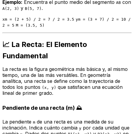
Ejemplo:
Encuentra el punto medio del segmento
con
AB
y
.
A(2, 3)
B(5, 7)
xm = (2 + 5) / 2 = 7 / 2 = 3.5
ym = (3 + 7) / 2 = 10 /
2 = 5
M = (3.5, 5)
📈 La Recta: El Elemento
Fundamental
La recta es la figura geométrica más básica y, al mismo
tiempo, una de las más versátiles. En geometría
analítica, una recta se define como la trayectoria de
todos los puntos
que satisfacen una ecuación
(x, y)
lineal de primer grado.
Pendiente de una recta (m) ⛰️
La pendiente
de una recta es una medida de su
m
inclinación. Indica cuánto cambia
por cada unidad que
y
cambia
. Dados dos puntos
y
en