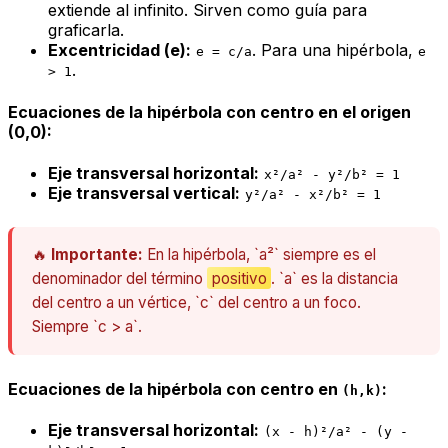
extiende al infinito. Sirven como guía para
graficarla.
Excentricidad (e):
. Para una hipérbola,
e = c/a
e
.
> 1
Ecuaciones de la hipérbola con centro en el origen
(0,0):
Eje transversal horizontal:
x²/a² - y²/b² = 1
Eje transversal vertical:
y²/a² - x²/b² = 1
🔥
Importante:
En la hipérbola, `a²` siempre es el
denominador del término
positivo
. `a` es la distancia
del centro a un vértice, `c` del centro a un foco.
Siempre `c > a`.
Ecuaciones de la hipérbola con centro en
:
(h,k)
Eje transversal horizontal:
(x - h)²/a² - (y -