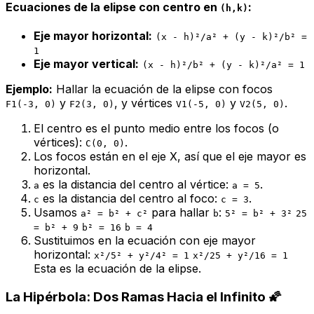
Ecuaciones de la elipse con centro en
:
(h,k)
Eje mayor horizontal:
(x - h)²/a² + (y - k)²/b² =
1
Eje mayor vertical:
(x - h)²/b² + (y - k)²/a² = 1
Ejemplo:
Hallar la ecuación de la elipse con focos
y
, y vértices
y
.
F1(-3, 0)
F2(3, 0)
V1(-5, 0)
V2(5, 0)
El centro es el punto medio entre los focos (o
vértices):
.
C(0, 0)
Los focos están en el eje X, así que el eje mayor es
horizontal.
es la distancia del centro al vértice:
.
a
a = 5
es la distancia del centro al foco:
.
c
c = 3
Usamos
para hallar
:
a² = b² + c²
b
5² = b² + 3²
25
= b² + 9
b² = 16
b = 4
Sustituimos en la ecuación con eje mayor
horizontal:
x²/5² + y²/4² = 1
x²/25 + y²/16 = 1
Esta es la ecuación de la elipse.
La Hipérbola: Dos Ramas Hacia el Infinito 🌠