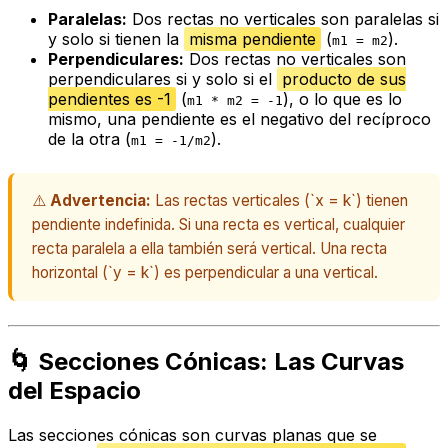
Paralelas:
Dos rectas no verticales son paralelas si
y solo si tienen la
misma pendiente
(
).
m1 = m2
Perpendiculares:
Dos rectas no verticales son
perpendiculares si y solo si el
producto de sus
pendientes es -1
(
), o lo que es lo
m1 * m2 = -1
mismo, una pendiente es el negativo del recíproco
de la otra (
).
m1 = -1/m2
⚠️
Advertencia:
Las rectas verticales (`x = k`) tienen
pendiente indefinida. Si una recta es vertical, cualquier
recta paralela a ella también será vertical. Una recta
horizontal (`y = k`) es perpendicular a una vertical.
🌀 Secciones Cónicas: Las Curvas
del Espacio
Las secciones cónicas son curvas planas que se