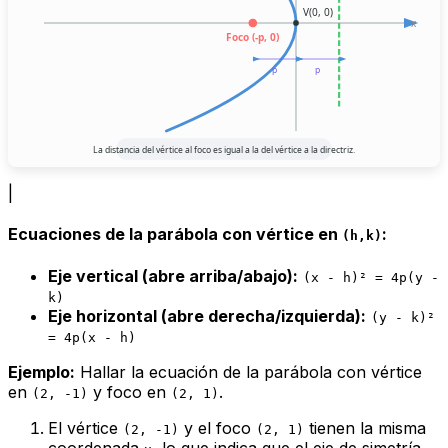
V(0, 0)
x
Foco (-p, 0)
p
p
La distancia del vértice al foco es igual a la del vértice a la directriz.
|
Ecuaciones de la parábola con vértice en
:
(h,k)
Eje vertical (abre arriba/abajo):
(x - h)² = 4p(y -
k)
Eje horizontal (abre derecha/izquierda):
(y - k)²
= 4p(x - h)
Ejemplo:
Hallar la ecuación de la parábola con vértice
en
y foco en
.
(2, -1)
(2, 1)
El vértice
y el foco
tienen la misma
(2, -1)
(2, 1)
coordenada
, lo que indica que el eje de simetría