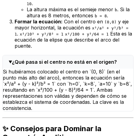
.
10
La altura máxima es el semieje menor
. Si la
b
altura es 8 metros, entonces
.
b = 8
Formar la ecuación:
Con el centro en
y eje
(0,0)
mayor horizontal, la ecuación es
x²/a² + y²/b² =
.
Esta es la
1
x²/10² + y²/8² = 1
x²/100 + y²/64 = 1
ecuación de la elipse que describe el arco del
puente.
¿Qué pasa si el centro no está en el origen?
Si hubiéramos colocado el centro en `(0, 8)` (en el
punto más alto del arco), entonces la ecuación sería
`x²/a² + (y - k)²/b² = 1` con `h=0`, `k=8`, `a=10` y `b=8`,
resultando en `x²/100 + (y - 8)²/64 = 1`. Ambas
representaciones son válidas y dependen de cómo se
establezca el sistema de coordenadas. La clave es la
consistencia.
✨ Consejos para Dominar la