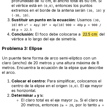
profundidad de 10 cm, el ancho total es 60 cm. Si
el vértice está en
, entonces los puntos
(0,0)
extremos en el borde de la antena serán
y
(30, 10)
.
(-30, 10)
Sustituir un punto en la ecuación:
Usamos
(30,
en
:
10)
x² = 4py
30² = 4p(10)
900 = 40p
p = 900 /
40
p = 22.5
Conclusión:
El foco debe colocarse a
22.5 cm
del
vértice a lo largo del eje de simetría.
Problema 3: Elipse
Un puente tiene forma de arco semi-elíptico con un
claro (ancho) de 20 metros y una altura máxima de 8
metros. Encuentra la ecuación de la elipse que describe
el arco.
Colocar el centro:
Para simplificar, colocamos el
centro de la elipse en el origen
. El eje mayor
(0,0)
es horizontal.
Determinar
y
:
a
b
El claro total es el eje mayor
. Si el claro es
2a
20 metros, entonces
, por lo tanto
2a = 20
a =