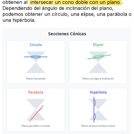
obtienen al
intersecar un cono doble con un plano
.
Dependiendo del ángulo de inclinación del plano,
podemos obtener un círculo, una elipse, una parábola o
una hipérbola.
Secciones Cónicas
Círculo
Elipse
Plano horizontal
Plano con ligera inclinación
Parábola
Hipérbola
Plano paralelo a un lado
Plano vertical (ambos conos)