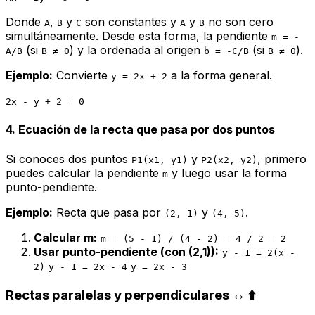
Donde
,
y
son constantes y
y
no son cero
A
B
C
A
B
simultáneamente. Desde esta forma, la pendiente
m = -
(si
) y la ordenada al origen
(si
).
A/B
B ≠ 0
b = -C/B
B ≠ 0
Ejemplo:
Convierte
a la forma general.
y = 2x + 2
2x - y + 2 = 0
4. Ecuación de la recta que pasa por dos puntos
Si conoces dos puntos
y
, primero
P1(x1, y1)
P2(x2, y2)
puedes calcular la pendiente
y luego usar la forma
m
punto-pendiente.
Ejemplo:
Recta que pasa por
y
.
(2, 1)
(4, 5)
Calcular m:
m = (5 - 1) / (4 - 2) = 4 / 2 = 2
Usar punto-pendiente (con (2,1)):
y - 1 = 2(x -
2)
y - 1 = 2x - 4
y = 2x - 3
Rectas paralelas y perpendiculares ↔️ ⬆️