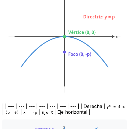
Directriz: y = p
Vértice (0, 0)
x
Foco (0, -p)
| | --- | --- | --- | --- | --- | --- | --- | | Derecha |
y² = 4px
|
|
|
| Eje horizontal |
(p, 0)
x = -p
Eje X
y