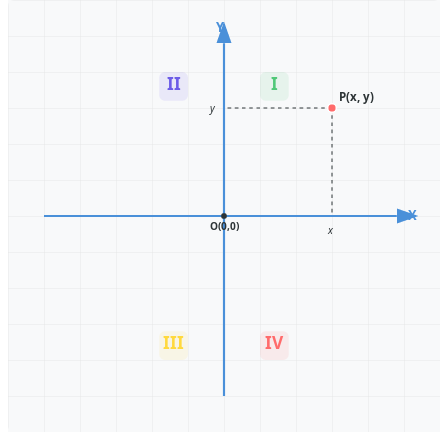
Y
II
I
P(x, y)
y
X
O(0,0)
x
III
IV