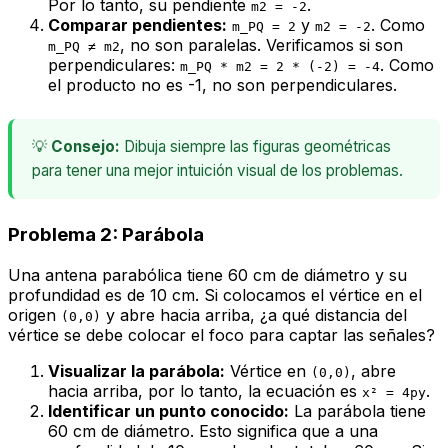
Por lo tanto, su pendiente
.
m2 = -2
Comparar pendientes:
y
. Como
m_PQ = 2
m2 = -2
, no son paralelas. Verificamos si son
m_PQ ≠ m2
perpendiculares:
. Como
m_PQ * m2 = 2 * (-2) = -4
el producto no es -1, no son perpendiculares.
💡
Consejo:
Dibuja siempre las figuras geométricas
para tener una mejor intuición visual de los problemas.
Problema 2: Parábola
Una antena parabólica tiene 60 cm de diámetro y su
profundidad es de 10 cm. Si colocamos el vértice en el
origen
y abre hacia arriba, ¿a qué distancia del
(0,0)
vértice se debe colocar el foco para captar las señales?
Visualizar la parábola:
Vértice en
, abre
(0,0)
hacia arriba, por lo tanto, la ecuación es
.
x² = 4py
Identificar un punto conocido:
La parábola tiene
60 cm de diámetro. Esto significa que a una