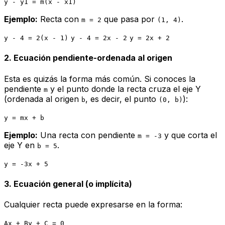
y - y1 = m(x - x1)
Ejemplo:
Recta con
que pasa por
.
m = 2
(1, 4)
y - 4 = 2(x - 1)
y - 4 = 2x - 2
y = 2x + 2
2. Ecuación pendiente-ordenada al origen
Esta es quizás la forma más común. Si conoces la
pendiente
y el punto donde la recta cruza el eje Y
m
(ordenada al origen
, es decir, el punto
):
b
(0, b)
y = mx + b
Ejemplo:
Una recta con pendiente
y que corta el
m = -3
eje Y en
.
b = 5
y = -3x + 5
3. Ecuación general (o implícita)
Cualquier recta puede expresarse en la forma:
Ax + By + C = 0