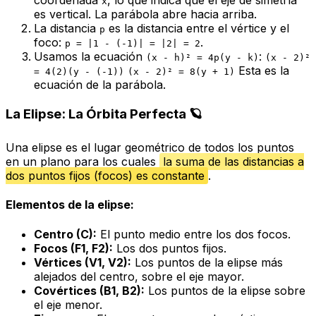
x
es vertical. La parábola abre hacia arriba.
La distancia
es la distancia entre el vértice y el
p
foco:
.
p = |1 - (-1)| = |2| = 2
Usamos la ecuación
:
(x - h)² = 4p(y - k)
(x - 2)²
Esta es la
= 4(2)(y - (-1))
(x - 2)² = 8(y + 1)
ecuación de la parábola.
La Elipse: La Órbita Perfecta 🪐
Una elipse es el lugar geométrico de todos los puntos
en un plano para los cuales
la suma de las distancias a
dos puntos fijos (focos) es constante
.
Elementos de la elipse:
Centro (C):
El punto medio entre los dos focos.
Focos (F1, F2):
Los dos puntos fijos.
Vértices (V1, V2):
Los puntos de la elipse más
alejados del centro, sobre el eje mayor.
Covértices (B1, B2):
Los puntos de la elipse sobre
el eje menor.