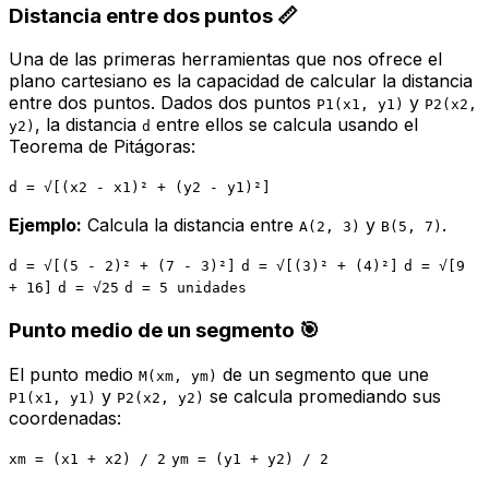
Distancia entre dos puntos 📏
Una de las primeras herramientas que nos ofrece el
plano cartesiano es la capacidad de calcular la distancia
entre dos puntos. Dados dos puntos
y
P1(x1, y1)
P2(x2,
, la distancia
entre ellos se calcula usando el
y2)
d
Teorema de Pitágoras:
d = √[(x2 - x1)² + (y2 - y1)²]
Ejemplo:
Calcula la distancia entre
y
.
A(2, 3)
B(5, 7)
d = √[(5 - 2)² + (7 - 3)²]
d = √[(3)² + (4)²]
d = √[9
+ 16]
d = √25
d = 5 unidades
Punto medio de un segmento 🎯
El punto medio
de un segmento que une
M(xm, ym)
y
se calcula promediando sus
P1(x1, y1)
P2(x2, y2)
coordenadas:
xm = (x1 + x2) / 2
ym = (y1 + y2) / 2