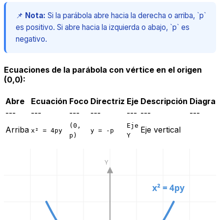
📌
Nota:
Si la parábola abre hacia la derecha o arriba, `p`
es positivo. Si abre hacia la izquierda o abajo, `p` es
negativo.
Ecuaciones de la parábola con vértice en el origen
(0,0):
Abre
Ecuación
Foco
Directriz
Eje
Descripción
Diagra
---
---
---
---
---
---
---
(0,
Eje
Arriba
Eje vertical
x² = 4py
y = -p
p)
Y
Y
x² = 4py