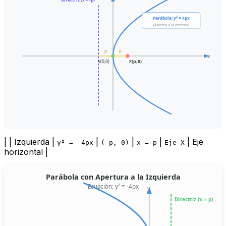
Directriz (x = -p)
Parábola: y² = 4px
(Abierta a la derecha)
p
p
x
V(0,0)
F(p, 0)
| | Izquierda |
|
|
|
| Eje
y² = -4px
(-p, 0)
x = p
Eje X
horizontal |
Parábola con Apertura a la Izquierda
Ecuación: y² = -4px
y
Directriz (x = p)