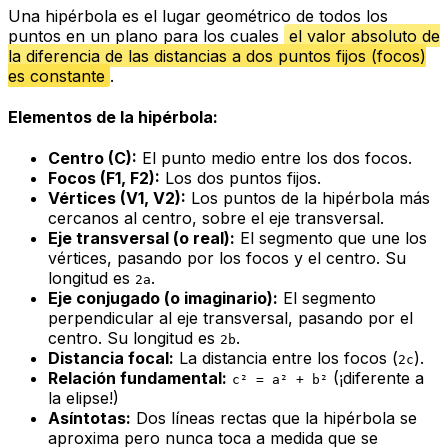
Una hipérbola es el lugar geométrico de todos los
puntos en un plano para los cuales
el valor absoluto de
la diferencia de las distancias a dos puntos fijos (focos)
es constante
.
Elementos de la hipérbola:
Centro (C):
El punto medio entre los dos focos.
Focos (F1, F2):
Los dos puntos fijos.
Vértices (V1, V2):
Los puntos de la hipérbola más
cercanos al centro, sobre el eje transversal.
Eje transversal (o real):
El segmento que une los
vértices, pasando por los focos y el centro. Su
longitud es
.
2a
Eje conjugado (o imaginario):
El segmento
perpendicular al eje transversal, pasando por el
centro. Su longitud es
.
2b
Distancia focal:
La distancia entre los focos (
).
2c
Relación fundamental:
(¡diferente a
c² = a² + b²
la elipse!)
Asíntotas:
Dos líneas rectas que la hipérbola se
aproxima pero nunca toca a medida que se