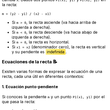
x
P1(x1, y1)
P2(x2, y2)
la recta:
m = (y2 - y1) / (x2 - x1)
Si
, la recta asciende (va hacia arriba de
m > 0
izquierda a derecha).
Si
, la recta desciende (va hacia abajo de
m < 0
izquierda a derecha).
Si
, la recta es horizontal.
m = 0
Si
(denominador cero), la recta es vertical
x1 = x2
y su pendiente es
indefinida
.
Ecuaciones de la recta 📝
Existen varias formas de expresar la ecuación de una
recta, cada una útil en diferentes contextos:
1. Ecuación punto-pendiente
Si conoces la pendiente
y un punto
por el
m
P1(x1, y1)
que pasa la recta: