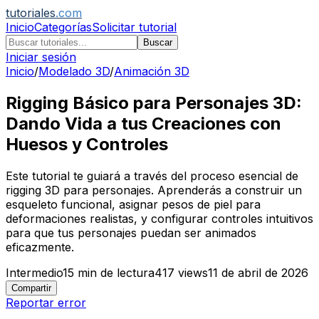
tutoriales
.com
Inicio
Categorías
Solicitar tutorial
Buscar
Iniciar sesión
Inicio
/
Modelado 3D
/
Animación 3D
Rigging Básico para Personajes 3D:
Dando Vida a tus Creaciones con
Huesos y Controles
Este tutorial te guiará a través del proceso esencial de
rigging 3D para personajes. Aprenderás a construir un
esqueleto funcional, asignar pesos de piel para
deformaciones realistas, y configurar controles intuitivos
para que tus personajes puedan ser animados
eficazmente.
Intermedio
15
min de lectura
417
views
11 de abril de 2026
Compartir
Reportar error