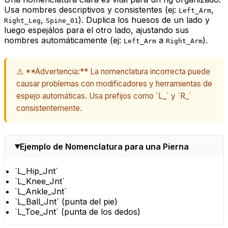
Usa nombres descriptivos y consistentes (ej:
,
Left_Arm
,
). Duplica los huesos de un lado y
Right_Leg
Spine_01
luego espejálos para el otro lado, ajustando sus
nombres automáticamente (ej:
a
).
Left_Arm
Right_Arm
⚠️ **Advertencia:** La nomenclatura incorrecta puede
causar problemas con modificadores y herramientas de
espejo automáticas. Usa prefijos como `L_` y `R_`
consistentemente.
Ejemplo de Nomenclatura para una Pierna
`L_Hip_Jnt`
`L_Knee_Jnt`
`L_Ankle_Jnt`
`L_Ball_Jnt` (punta del pie)
`L_Toe_Jnt` (punta de los dedos)