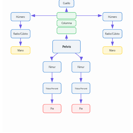
Cuello
Húmero
Húmero
Columna
Radio/Cúbito
Radio/Cúbito
Pelvis
Mano
Mano
Fémur
Fémur
Tibia/Peroné
Tibia/Peroné
Pie
Pie