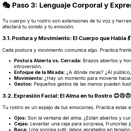
🎭 Paso 3: Lenguaje Corporal y Expresi
Tu cuerpo y tu rostro son extensiones de tu voz y herrami
afectará tu sonido y tu emoción.
3.1. Postura y Movimiento: El Cuerpo que Habla 💃
Cada postura y movimiento comunica algo. Practica frent
Postura Abierta vs. Cerrada:
Brazos abiertos y hom
introversión.
Enfoque de la Mirada:
¿A dónde miras? ¿Al público, a
Movimiento:
¿Hay un momento para moverte hacia ad
Gestos:
Pequeños gestos de las manos pueden ilust
3.2. Expresión Facial: El Alma en tu Rostro 😊😢😠
Tu rostro es un espejo de tus emociones. Practica estas 
Ojos:
Son la ventana del alma. ¿Están abiertos y cur
Cejas:
Levantar una ceja para sorpresa, fruncirlas 
Boca:
Una sonrisa sutil, labios apretados en tensión