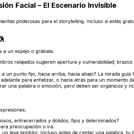
ón Facial – El Escenario Invisible
entas poderosas para el storytelling. Incluso si estás gra
🕺
e a un espejo o grábate.
bros relajados sugieren apertura y vulnerabilidad; brazo
 un punto fijo, hacia arriba, hacia abajo? La mirada guía l
elante para enfatizar, o hacia atrás para un momento de
rar una palabra o emoción, pero deben ser orgánicos y no
expresiones:
iosos, entrecerrados y dolidos, fijos y determinados?
para preocupación o ira.
, un leve temblor. Incluso antes de cantar una palabra, tu