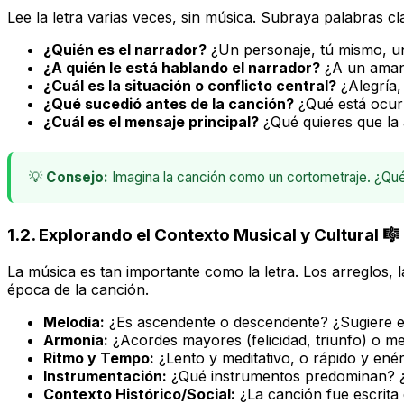
Lee la letra varias veces, sin música. Subraya palabras c
¿Quién es el narrador?
¿Un personaje, tú mismo, u
¿A quién le está hablando el narrador?
¿A un amant
¿Cuál es la situación o conflicto central?
¿Alegría, 
¿Qué sucedió antes de la canción?
¿Qué está ocur
¿Cuál es el mensaje principal?
¿Qué quieres que la 
💡
Consejo:
Imagina la canción como un cortometraje. ¿Qué
1.2. Explorando el Contexto Musical y Cultural 🎼
La música es tan importante como la letra. Los arreglos, la
época de la canción.
Melodía:
¿Es ascendente o descendente? ¿Sugiere 
Armonía:
¿Acordes mayores (felicidad, triunfo) o me
Ritmo y Tempo:
¿Lento y meditativo, o rápido y enér
Instrumentación:
¿Qué instrumentos predominan? 
Contexto Histórico/Social:
¿La canción fue escrita