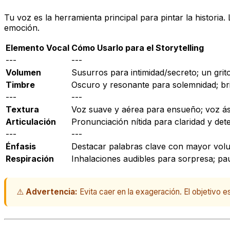
Tu voz es la herramienta principal para pintar la historia
emoción.
Elemento Vocal
Cómo Usarlo para el Storytelling
---
---
Volumen
Susurros para intimidad/secreto; un grit
Timbre
Oscuro y resonante para solemnidad; brill
---
---
Textura
Voz suave y aérea para ensueño; voz ásp
Articulación
Pronunciación nítida para claridad y de
---
---
Énfasis
Destacar palabras clave con mayor volu
Respiración
Inhalaciones audibles para sorpresa; pau
⚠️
Advertencia:
Evita caer en la exageración. El objetivo 