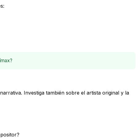
s:
límax?
rrativa. Investiga también sobre el artista original y la
mpositor?