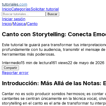
tutoriales
.com
Inicio
Categorías
Solicitar tutorial
Buscar
Iniciar sesión
Inicio
/
Música
/
Canto
Canto con Storytelling: Conecta Emoc
Este tutorial te guiará para transformar tus interpretacio
profundamente con tu audiencia, transmitir el mensaje de
herramientas más poderosas.
Intermedio
15
min de lectura
161
views
22 de mayo de 2026
Compartir
Reportar error
Introducción: Más Allá de las Notas: E
Cantar no es solo producir sonidos hermosos; es contar 
cantantes se centran únicamente en la técnica vocal, ol
storytelling
en el canto es el arte de transformar tu inte