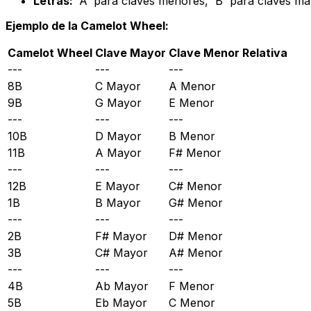
Letras:
'A' para claves menores, 'B' para claves ma
Ejemplo de la Camelot Wheel:
Camelot Wheel
Clave Mayor
Clave Menor Relativa
---
---
---
8B
C Mayor
A Menor
9B
G Mayor
E Menor
---
---
---
10B
D Mayor
B Menor
11B
A Mayor
F# Menor
---
---
---
12B
E Mayor
C# Menor
1B
B Mayor
G# Menor
---
---
---
2B
F# Mayor
D# Menor
3B
C# Mayor
A# Menor
---
---
---
4B
Ab Mayor
F Menor
5B
Eb Mayor
C Menor