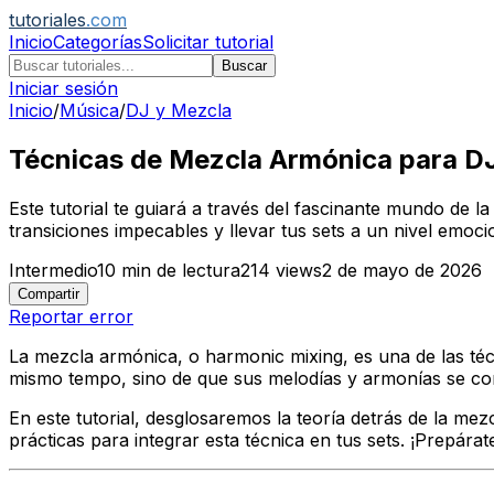
tutoriales
.com
Inicio
Categorías
Solicitar tutorial
Buscar
Iniciar sesión
Inicio
/
Música
/
DJ y Mezcla
Técnicas de Mezcla Armónica para DJs
Este tutorial te guiará a través del fascinante mundo de
transiciones impecables y llevar tus sets a un nivel emoc
Intermedio
10
min de lectura
214
views
2 de mayo de 2026
Compartir
Reportar error
La mezcla armónica, o
harmonic mixing
, es una de las t
mismo
tempo
, sino de que sus melodías y armonías se co
En este tutorial, desglosaremos la teoría detrás de la mez
prácticas para integrar esta técnica en tus sets. ¡Prepára