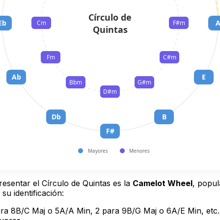
Círculo de
Eb
Cm
F#m
Quintas
Fm
C#m
Ab
E
Bbm
G#m
D#m
Db
B
F#
Mayores
Menores
esentar el Círculo de Quintas es la
Camelot Wheel
, popul
su identificación:
 para 8B/C Maj o 5A/A Min, 2 para 9B/G Maj o 6A/E Min, etc.