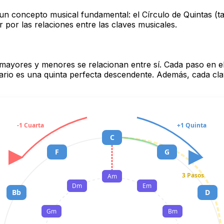
un concepto musical fundamental: el Círculo de Quintas 
por las relaciones entre las claves musicales.
mayores y menores se relacionan entre sí. Cada paso en el c
rario es una quinta perfecta descendente. Además, cada cl
-1 Cuarta
+1 Quinta
C
F
G
3 Pasos
Am
Dm
Em
Bb
D
Gm
Bm