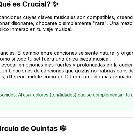
Qué es Crucial? ✨
canciones cuyas claves musicales son compatibles, creando
sonar disonante, chocante o simplemente "rara". Una mezc
ico inmerso en tu viaje musical.
ancias. El cambio entre canciones se siente natural y orgá
omo si todo tu set fuera una única pieza musical.
evocar emociones más fuertes y prolongadas en la audien
combinaciones de canciones que quizás no habrías conside
sets, diferenciándote como un DJ con un oído más refinado.
onidos. Al usar colores (tonalidades) que se complementan, tu ob
írculo de Quintas 🎼