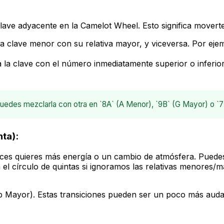
ave adyacente en la Camelot Wheel. Esto significa moverte
 clave menor con su relativa mayor, y viceversa. Por eje
la clave con el número inmediatamente superior o inferior
uedes mezclarla con otra en `8A` (A Menor), `9B` (G Mayor) o `7
nta):
es quieres más energía o un cambio de atmósfera. Puedes s
n el círculo de quintas si ignoramos las relativas menore
 Mayor). Estas transiciones pueden ser un poco más audac