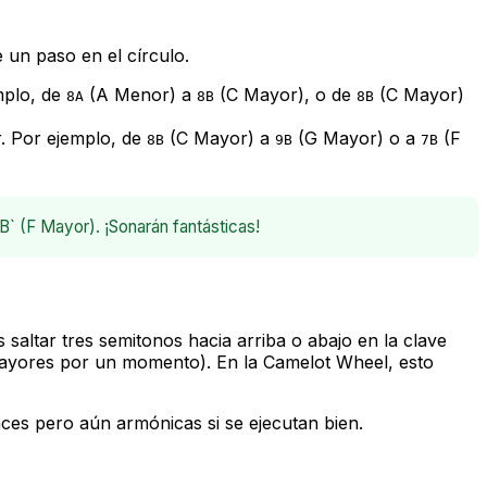
 un paso en el círculo.
mplo, de
(A Menor) a
(C Mayor), o de
(C Mayor)
8A
8B
8B
. Por ejemplo, de
(C Mayor) a
(G Mayor) o a
(F
8B
9B
7B
B` (F Mayor). ¡Sonarán fantásticas!
altar tres semitonos hacia arriba o abajo en la clave
s/mayores por un momento). En la Camelot Wheel, esto
es pero aún armónicas si se ejecutan bien.