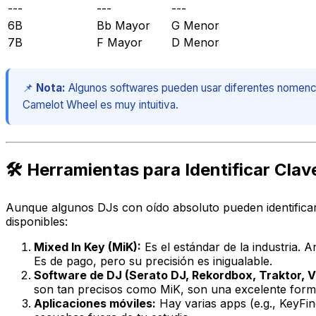
---
---
---
6B
Bb Mayor
G Menor
7B
F Mayor
D Menor
📌
Nota:
Algunos softwares pueden usar diferentes nomenclatur
Camelot Wheel es muy intuitiva.
🛠️ Herramientas para Identificar Clav
Aunque algunos DJs con oído absoluto pueden identificar
disponibles:
Mixed In Key (MiK):
Es el estándar de la industria. 
Es de pago, pero su precisión es inigualable.
Software de DJ (Serato DJ, Rekordbox, Traktor, Vi
son tan precisos como MiK, son una excelente for
Aplicaciones móviles:
Hay varias apps (e.g., KeyFin