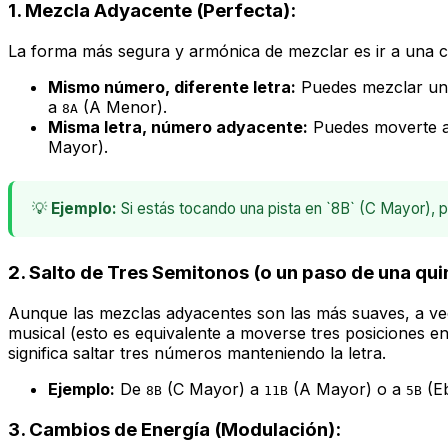
1.
Mezcla Adyacente (Perfecta):
La forma más segura y armónica de mezclar es ir a una cl
Mismo número, diferente letra:
Puedes mezclar una
a
(A Menor).
8A
Misma letra, número adyacente:
Puedes moverte a 
Mayor).
💡
Ejemplo:
Si estás tocando una pista en `8B` (C Mayor), p
2.
Salto de Tres Semitonos (o un paso de una qui
Aunque las mezclas adyacentes son las más suaves, a vec
musical (esto es equivalente a moverse tres posiciones e
significa saltar tres números manteniendo la letra.
Ejemplo:
De
(C Mayor) a
(A Mayor) o a
(Eb
8B
11B
5B
3.
Cambios de Energía (Modulación):