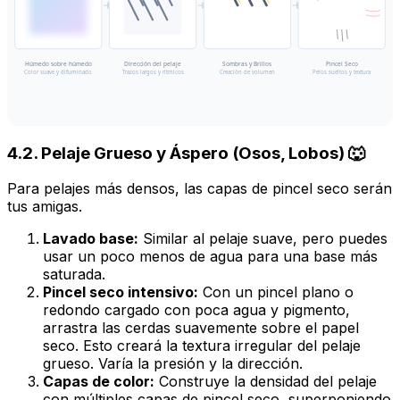
Húmedo sobre húmedo
Dirección del pelaje
Sombras y Brillos
Pincel Seco
Color suave y difuminado
Trazos largos y rítmicos
Creación de volumen
Pelos sueltos y textura
4.2. Pelaje Grueso y Áspero (Osos, Lobos) 🐺
Para pelajes más densos, las capas de pincel seco serán
tus amigas.
Lavado base:
Similar al pelaje suave, pero puedes
usar un poco menos de agua para una base más
saturada.
Pincel seco intensivo:
Con un pincel plano o
redondo cargado con poca agua y pigmento,
arrastra las cerdas suavemente sobre el papel
seco. Esto creará la textura irregular del pelaje
grueso. Varía la presión y la dirección.
Capas de color:
Construye la densidad del pelaje
con múltiples capas de pincel seco, superponiendo