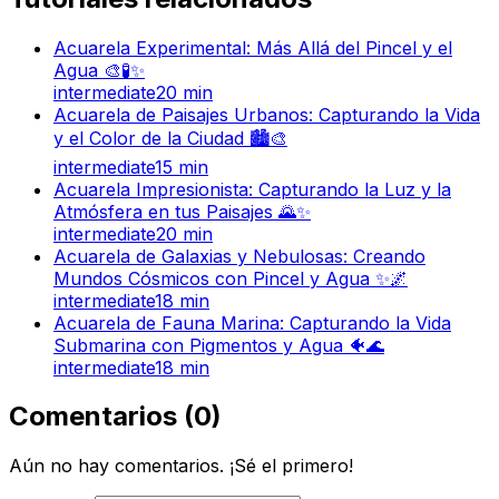
Acuarela Experimental: Más Allá del Pincel y el
Agua 🎨🧪✨
intermediate
20
min
Acuarela de Paisajes Urbanos: Capturando la Vida
y el Color de la Ciudad 🏙️🎨
intermediate
15
min
Acuarela Impresionista: Capturando la Luz y la
Atmósfera en tus Paisajes 🌄✨
intermediate
20
min
Acuarela de Galaxias y Nebulosas: Creando
Mundos Cósmicos con Pincel y Agua ✨🌌
intermediate
18
min
Acuarela de Fauna Marina: Capturando la Vida
Submarina con Pigmentos y Agua 🐠🌊
intermediate
18
min
Comentarios
(
0
)
Aún no hay comentarios. ¡Sé el primero!