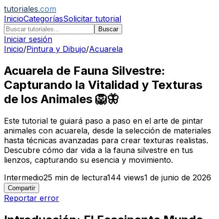
tutoriales
.com
Inicio
Categorías
Solicitar tutorial
Buscar
Iniciar sesión
Inicio
/
Pintura y Dibujo
/
Acuarela
Acuarela de Fauna Silvestre:
Capturando la Vitalidad y Texturas
de los Animales 🦁🦋
Este tutorial te guiará paso a paso en el arte de pintar
animales con acuarela, desde la selección de materiales
hasta técnicas avanzadas para crear texturas realistas.
Descubre cómo dar vida a la fauna silvestre en tus
lienzos, capturando su esencia y movimiento.
Intermedio
25
min de lectura
144
views
1 de junio de 2026
Compartir
Reportar error