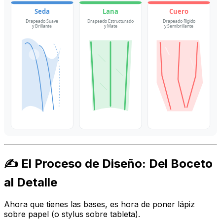
Seda
Lana
Cuero
Drapeado Suave
Drapeado Estructurado
Drapeado Rígido
y Brillante
y Mate
y Semibrillante
✍️ El Proceso de Diseño: Del Boceto
al Detalle
Ahora que tienes las bases, es hora de poner lápiz
sobre papel (o stylus sobre tableta).