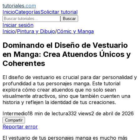
tutoriales
.com
Inicio
Categorías
Solicitar tutorial
Buscar
Iniciar sesión
Inicio
/
Pintura y Dibujo
/
Cómic y Manga
Dominando el Diseño de Vestuario
en Manga: Crea Atuendos Únicos y
Coherentes
El diseño de vestuario es crucial para dar personalidad y
profundidad a tus personajes manga. Este tutorial
explora cómo crear atuendos que no solo sean
visualmente atractivos, sino que también cuenten una
historia y reflejen la identidad de tus creaciones.
Intermedio
18
min de lectura
332
views
2 de abril de 2026
Compartir
Reportar error
El vestuario de tus personajes manga es mucho más