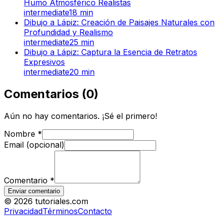
Humo Atmosférico Realistas
intermediate
18
min
Dibujo a Lápiz: Creación de Paisajes Naturales con
Profundidad y Realismo
intermediate
25
min
Dibujo a Lápiz: Captura la Esencia de Retratos
Expresivos
intermediate
20
min
Comentarios
(
0
)
Aún no hay comentarios. ¡Sé el primero!
Nombre
*
Email (opcional)
Comentario
*
Enviar comentario
©
2026
tutoriales.com
Privacidad
Términos
Contacto