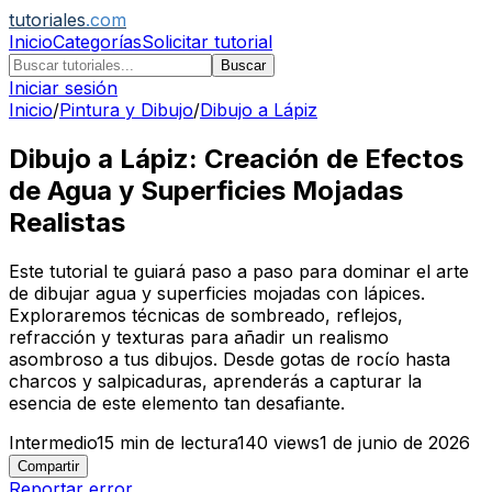
tutoriales
.com
Inicio
Categorías
Solicitar tutorial
Buscar
Iniciar sesión
Inicio
/
Pintura y Dibujo
/
Dibujo a Lápiz
Dibujo a Lápiz: Creación de Efectos
de Agua y Superficies Mojadas
Realistas
Este tutorial te guiará paso a paso para dominar el arte
de dibujar agua y superficies mojadas con lápices.
Exploraremos técnicas de sombreado, reflejos,
refracción y texturas para añadir un realismo
asombroso a tus dibujos. Desde gotas de rocío hasta
charcos y salpicaduras, aprenderás a capturar la
esencia de este elemento tan desafiante.
Intermedio
15
min de lectura
140
views
1 de junio de 2026
Compartir
Reportar error