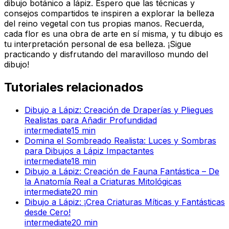
dibujo botánico a lápiz. Espero que las técnicas y
consejos compartidos te inspiren a explorar la belleza
del reino vegetal con tus propias manos. Recuerda,
cada flor es una obra de arte en sí misma, y tu dibujo es
tu interpretación personal de esa belleza. ¡Sigue
practicando y disfrutando del maravilloso mundo del
dibujo!
Tutoriales relacionados
Dibujo a Lápiz: Creación de Draperías y Pliegues
Realistas para Añadir Profundidad
intermediate
15
min
Domina el Sombreado Realista: Luces y Sombras
para Dibujos a Lápiz Impactantes
intermediate
18
min
Dibujo a Lápiz: Creación de Fauna Fantástica – De
la Anatomía Real a Criaturas Mitológicas
intermediate
20
min
Dibujo a Lápiz: ¡Crea Criaturas Míticas y Fantásticas
desde Cero!
intermediate
20
min