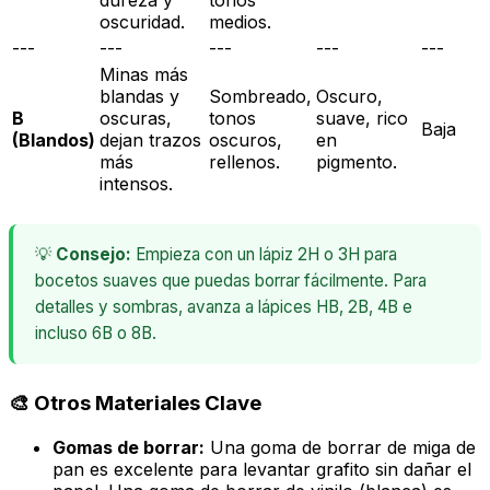
dureza y
tonos
oscuridad.
medios.
---
---
---
---
---
Minas más
blandas y
Sombreado,
Oscuro,
B
oscuras,
tonos
suave, rico
Baja
(Blandos)
dejan trazos
oscuros,
en
más
rellenos.
pigmento.
intensos.
💡
Consejo:
Empieza con un lápiz 2H o 3H para
bocetos suaves que puedas borrar fácilmente. Para
detalles y sombras, avanza a lápices HB, 2B, 4B e
incluso 6B o 8B.
🎨 Otros Materiales Clave
Gomas de borrar:
Una goma de borrar de miga de
pan es excelente para levantar grafito sin dañar el