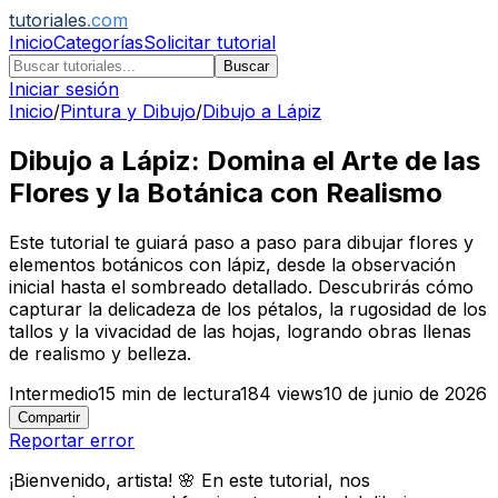
tutoriales
.com
Inicio
Categorías
Solicitar tutorial
Buscar
Iniciar sesión
Inicio
/
Pintura y Dibujo
/
Dibujo a Lápiz
Dibujo a Lápiz: Domina el Arte de las
Flores y la Botánica con Realismo
Este tutorial te guiará paso a paso para dibujar flores y
elementos botánicos con lápiz, desde la observación
inicial hasta el sombreado detallado. Descubrirás cómo
capturar la delicadeza de los pétalos, la rugosidad de los
tallos y la vivacidad de las hojas, logrando obras llenas
de realismo y belleza.
Intermedio
15
min de lectura
184
views
10 de junio de 2026
Compartir
Reportar error
¡Bienvenido, artista! 🌸 En este tutorial, nos