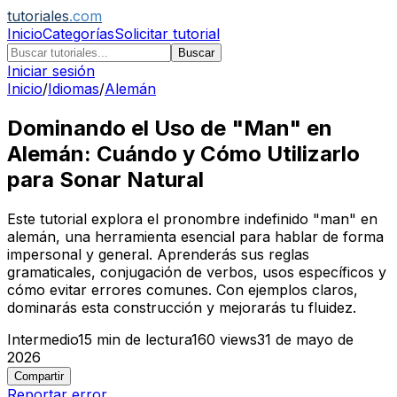
tutoriales
.com
Inicio
Categorías
Solicitar tutorial
Buscar
Iniciar sesión
Inicio
/
Idiomas
/
Alemán
Dominando el Uso de "Man" en
Alemán: Cuándo y Cómo Utilizarlo
para Sonar Natural
Este tutorial explora el pronombre indefinido "man" en
alemán, una herramienta esencial para hablar de forma
impersonal y general. Aprenderás sus reglas
gramaticales, conjugación de verbos, usos específicos y
cómo evitar errores comunes. Con ejemplos claros,
dominarás esta construcción y mejorarás tu fluidez.
Intermedio
15
min de lectura
160
views
31 de mayo de
2026
Compartir
Reportar error