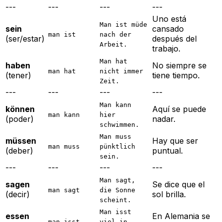
---
---
---
---
Uno está
Man ist müde
sein
cansado
man ist
nach der
(ser/estar)
después del
Arbeit.
trabajo.
Man hat
haben
No siempre se
man hat
nicht immer
(tener)
tiene tiempo.
Zeit.
---
---
---
---
Man kann
können
Aquí se puede
man kann
hier
(poder)
nadar.
schwimmen.
Man muss
müssen
Hay que ser
man muss
pünktlich
(deber)
puntual.
sein.
---
---
---
---
Man sagt,
sagen
Se dice que el
man sagt
die Sonne
(decir)
sol brilla.
scheint.
Man isst
essen
En Alemania se
man isst
viel in