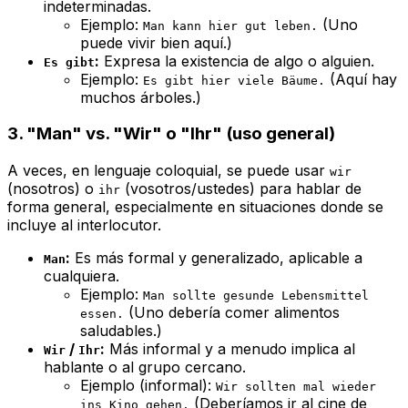
indeterminadas.
Ejemplo:
(Uno
Man kann hier gut leben.
puede vivir bien aquí.)
:
Expresa la
existencia
de algo o alguien.
Es gibt
Ejemplo:
(Aquí hay
Es gibt hier viele Bäume.
muchos árboles.)
3. "Man" vs. "Wir" o "Ihr" (uso general)
A veces, en lenguaje coloquial, se puede usar
wir
(nosotros) o
(vosotros/ustedes) para hablar de
ihr
forma general, especialmente en situaciones donde se
incluye al interlocutor.
:
Es más formal y generalizado, aplicable a
Man
cualquiera
.
Ejemplo:
Man sollte gesunde Lebensmittel
(Uno debería comer alimentos
essen.
saludables.)
/
:
Más informal y a menudo implica al
Wir
Ihr
hablante o al grupo cercano.
Ejemplo (informal):
Wir sollten mal wieder
(Deberíamos ir al cine de
ins Kino gehen.