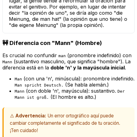
lugar, la gente tiende a reformular la oración para
evitar el genitivo. Por ejemplo, en lugar de intentar
decir "la opinión de uno", se diría algo como "die
Meinung, die man hat" (la opinión que uno tiene) o
"die eigene Meinung" (la propia opinión).
🚧 Diferencia con "Mann" (Hombre)
Es crucial no confundir
(pronombre indefinido) con
man
(sustantivo masculino, que significa "hombre"). La
Mann
diferencia está en la
doble 'n' y la mayúscula inicial
.
(con una 'n', minúscula): pronombre indefinido.
Man
(Se habla alemán.)
Man spricht Deutsch.
(con doble 'n', mayúscula): sustantivo.
Mann
Der
(El hombre es alto.)
Mann ist groß.
⚠️
Advertencia:
Un error ortográfico aquí puede
cambiar completamente el significado de tu oración.
¡Ten cuidado!