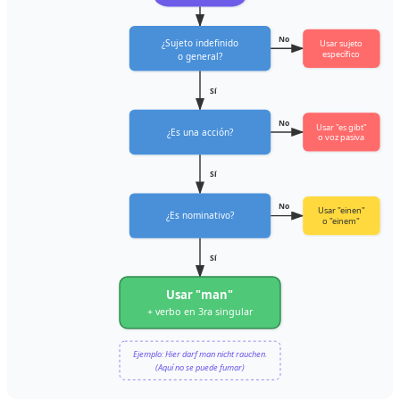
No
¿Sujeto indefinido
Usar sujeto
específico
o general?
Sí
No
Usar "es gibt"
¿Es una acción?
o voz pasiva
Sí
No
Usar "einen"
¿Es nominativo?
o "einem"
Sí
Usar "man"
+ verbo en 3ra singular
Ejemplo: Hier darf man nicht rauchen.
(Aquí no se puede fumar)