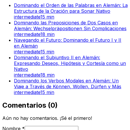
Dominando el Orden de las Palabras en Alemán: La
Estructura de la Oración para Sonar Nativo
intermediate
15
min
Dominando las Preposiciones de Dos Casos en
Alemán: Wechselpräpositionen Sin Complicaciones
intermediate
18
min
Navegando el Futuro: Dominando el Futuro I y II
en Alemán
intermediate
15
min
Dominando el Subjuntivo II en Alemán:
Expresando Deseos, Hipótesis y Cortesía como un
Nativo
intermediate
18
min
Dominando los Verbos Modales en Alemán: Un
Viaje a Través de Können, Wollen, Dürfen y Más
intermediate
15
min
Comentarios
(
0
)
Aún no hay comentarios. ¡Sé el primero!
Nombre
*