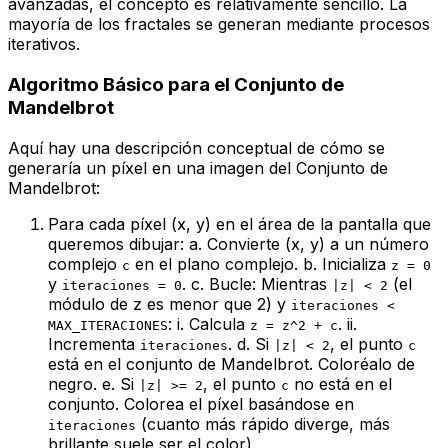
avanzadas, el concepto es relativamente sencillo. La
mayoría de los fractales se generan mediante procesos
iterativos.
Algoritmo Básico para el Conjunto de
Mandelbrot
Aquí hay una descripción conceptual de cómo se
generaría un píxel en una imagen del Conjunto de
Mandelbrot:
Para cada píxel (x, y) en el área de la pantalla que
queremos dibujar: a. Convierte (x, y) a un número
complejo
en el plano complejo. b. Inicializa
c
z = 0
y
. c. Bucle: Mientras
(el
iteraciones = 0
|z| < 2
módulo de z es menor que 2) y
iteraciones <
: i. Calcula
. ii.
MAX_ITERACIONES
z = z^2 + c
Incrementa
. d. Si
, el punto
iteraciones
|z| < 2
c
está en el conjunto de Mandelbrot. Coloréalo de
negro. e. Si
, el punto
no está en el
|z| >= 2
c
conjunto. Colorea el píxel basándose en
(cuanto más rápido diverge, más
iteraciones
brillante suele ser el color).