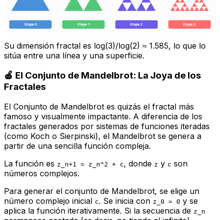
Etapa 0
Etapa 1
Etapa 2
Etapa 3
Su dimensión fractal es log(3)/log(2) ≈ 1.585, lo que lo
sitúa entre una línea y una superficie.
🍎 El Conjunto de Mandelbrot: La Joya de los
Fractales
El Conjunto de Mandelbrot es quizás el fractal más
famoso y visualmente impactante. A diferencia de los
fractales generados por sistemas de funciones iteradas
(como Koch o Sierpinski), el Mandelbrot se genera a
partir de una sencilla función compleja.
La función es
, donde
y
son
z_n+1 = z_n^2 + c
z
c
números complejos.
Para generar el conjunto de Mandelbrot, se elige un
número complejo inicial
. Se inicia con
y se
c
z_0 = 0
aplica la función iterativamente. Si la secuencia de
z_n