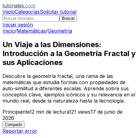
tutoriales
.com
Inicio
Categorías
Solicitar tutorial
Buscar
Iniciar sesión
Inicio
/
Matemáticas
/
Geometría
Un Viaje a las Dimensiones:
Introducción a la Geometría Fractal y
sus Aplicaciones
Descubre la geometría fractal, una rama de las
matemáticas que estudia formas con propiedades de
auto-similitud a diferentes escalas. Aprende sobre sus
conceptos clave, ejemplos icónicos y su relevancia en el
mundo real, desde la naturaleza hasta la tecnología.
Principiante
12
min de lectura
121
views
17 de junio de
2026
Compartir
Reportar error