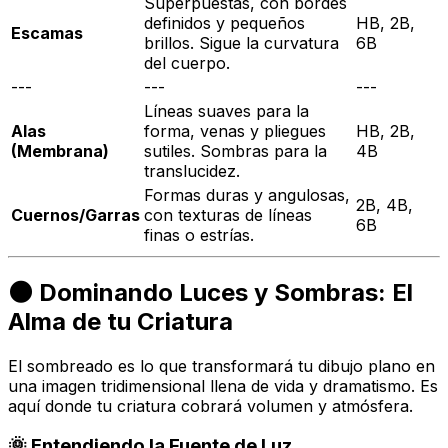
Superpuestas, con bordes
definidos y pequeños
HB, 2B,
Escamas
brillos. Sigue la curvatura
6B
del cuerpo.
---
---
---
Líneas suaves para la
Alas
forma, venas y pliegues
HB, 2B,
(Membrana)
sutiles. Sombras para la
4B
translucidez.
Formas duras y angulosas,
2B, 4B,
Cuernos/Garras
con texturas de líneas
6B
finas o estrías.
🌑 Dominando Luces y Sombras: El
Alma de tu Criatura
El sombreado es lo que transformará tu dibujo plano en
una imagen tridimensional llena de vida y dramatismo. Es
aquí donde tu criatura cobrará volumen y atmósfera.
🌞 Entendiendo la Fuente de Luz