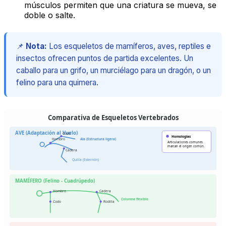
músculos permiten que una criatura se mueva, se
doble o salte.
📌
Nota:
Los esqueletos de mamíferos, aves, reptiles e
insectos ofrecen puntos de partida excelentes. Un
caballo para un grifo, un murciélago para un dragón, o un
felino para una quimera.
Comparativa de Esqueletos Vertebrados
AVE (Adaptación al Vuelo)
Codo
Homologías
Hombro
Ala (Estructura ligera)
Articulaciones comunes
marcan el origen común.
Cadera
Quilla (Esternón)
MAMÍFERO (Felino - Cuadrúpedo)
Hombro
Cadera
Columna flexible
Codo
Rodilla