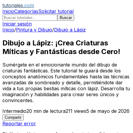
tutoriales
.com
Inicio
Categorías
Solicitar tutorial
Buscar
Iniciar sesión
Inicio
/
Pintura y Dibujo
/
Dibujo a Lápiz
Dibujo a Lápiz: ¡Crea Criaturas
Míticas y Fantásticas desde Cero!
Sumérgete en el emocionante mundo del dibujo de
criaturas fantásticas. Este tutorial te guiará desde los
conceptos anatómicos fundamentales hasta las técnicas
avanzadas de sombreado y detalle, permitiéndote dar
vida a tus propias bestias míticas con lápiz. Desarrolla tu
imaginación y habilidades para crear seres únicos y
convincentes.
Intermedio
20
min de lectura
211
views
5 de mayo de 2026
Compartir
Reportar error